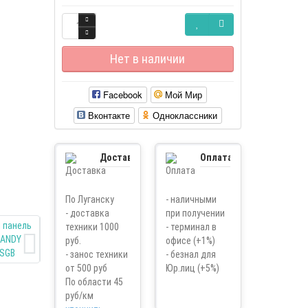
Нет в наличии
Facebook
Мой Мир
Вконтакте
Одноклассники
Доставка
Оплата
По Луганску
- наличными
- доставка
при получении
техники 1000
- терминал в
руб.
офисе (+1%)
- занос техники
- безнал для
от 500 руб
Юр.лиц (+5%)
По области 45
руб/км