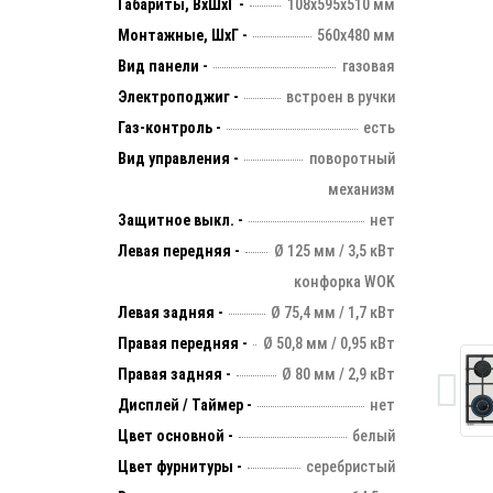
Габариты, ВхШхГ -
108х595х510 мм
Монтажные, ШхГ -
560х480 мм
Вид панели -
газовая
Электроподжиг -
встроен в ручки
Газ-контроль -
есть
Вид управления -
поворотный
механизм
Защитное выкл. -
нет
Левая передняя -
Ø 125 мм / 3,5 кВт
конфорка WOK
Левая задняя -
Ø 75,4 мм / 1,7 кВт
Правая передняя -
Ø 50,8 мм / 0,95 кВт
Правая задняя -
Ø 80 мм / 2,9 кВт
Дисплей / Таймер -
нет
Цвет основной -
белый
Цвет фурнитуры -
серебристый