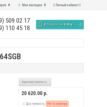
аров
0
Мои закладки
0
Личный кабинет
9) 509 02 17
0
Tоваров,
на
0.00 р.
9) 110 45 18
G64SGB
Варочная панель газовая CANDY CSG64SWGX
20 620.00 р.
Доступность:
Нет в наличии