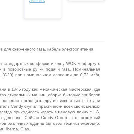
уточнить
в для сжиженного газа, кабель электропитания,
ри стандартных конфорки и одну
WOK
-конфорку с
н в поворотные ручки подачи газа. Номинальная
3
 (
G
20) при номинальном давлении до 0,72 м
/ч,
на в 1945 году как механическая мастерская, где
тво стиральных машин, сборка бытовых приборов
о решение поглощать другие известные в те дни
тель Candy скупил практически всех своих мелких
всегда приходилось играть в ценовую войну с LG,
оит дешевле. Сейчас Candy Group - это огромный
нов различных единиц бытовой техники ежегодно.
, Iberna, Gias.