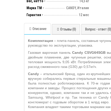
Вес, нетто -
14,5 кг
Марка ТМ -
CANDY, Италия
Гарантия -
12 мес
Описание
Отзывы (0)
Вопрос - ответ (0
Комплектация
– плита-панель, составные чугунны
руководство по эксплуатации, упаковка.
Газовая варочная панель
Candy CSVG64SGB
вы
двойным пламенем, две чугунные решетки, осна
тепловая мощность 9,05 кВт. Потребляемая элек
расход сжиженного газа (
G
30) до 0,57кг/ч.
Candy
– итальянский бренд, один из крупнейших
вручную собирались первые стиральные машины.
была полностью роботизирована. К 70-м годам 
компании и заводы. Процесс поглощения других к
конкурентов, однако, компании так и не удалось
Samsung, Whirlpool и пр. Так техника от Candy
конгломерат с годовым оборотом в 1 млрд евро.
Компания владеет такими торговыми марками как Can