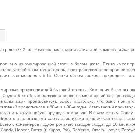
)
е решетки 2 шт., комплект монтажных запчастей, комплект жиклеро
полнена из эмалированной стали в белом цвете. Плита имеет т
щена устройством газ-контроль, электроподжиг конфорок встрое
трическая мощность 5 Вт. Общий объем расхода природного газа
 мировых производителей бытовой техники. Компания была основа
 Спустя 5 лет было налажено первое в мире серийное производс
итальянский производитель вырос настолько, что было принят
омпаний продолжался в 80-е и в 90-е годы. Итальянский производи
 поглотить какую-нибудь крупную компанию. В связи с этим Candy 
 Group с аналогичными характеристиками практически всегда ст
 Всего с конвейеров подконтрольных заводов сходит до 10 миллио
dy, Hoover, Вятка (г. Киров, РФ), Rosieres, Otsein-Hoover, Zerowatt