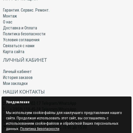
Гарантия. Сервис. Ремонт.
Монтаж
О нас
Доставка и Оплата
Политика безопасности
Условия соглашения
Связаться с нами
Карта сайта
ЛИЧНЫЙ КАБИНЕТ
Личный кабинет
История заказов
Мои закладки
НАШИ КОНТАКТЫ
Уведомление
+7(959) 509-02-17 Telegram/WhatsApp
+7(959) 110-45-18 Telegram/WhatsApp
Мы используем cookie-файлы для наилучшего представления нашего
specclimat.lg@gmail.com
сайта. Продолжая использовать этот сайт, вы соглашаетесь с
г. Луганск, ул. Даргомыжского, 2-Е/216
использованием cookie-файлов и обработкой Ваших персональных
Пон-Птн с 9:00 до 17:00; Суб с 10:00 до 15:00
данных.
Политика безопасности