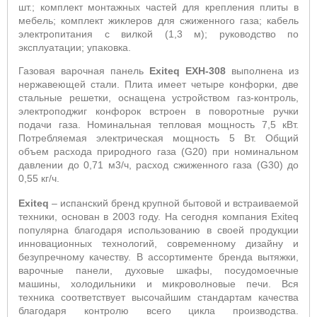
шт.; комплект монтажных частей для крепления плиты в
мебель; комплект жиклеров для сжиженного газа; кабель
электропитания с вилкой (1,3 м); руководство по
эксплуатации; упаковка.
Газовая варочная панель
Exiteq
EXH
-308
выполнена из
нержавеющей стали. Плита имеет четыре конфорки, две
стальные решетки, оснащена устройством газ-контроль,
электроподжиг
конфорок встроен в поворотные ручки
подачи газа
. Номинальная тепловая мощность 7,5 кВт.
Потребляемая электрическая мощность 5 Вт. Общий
объем расхода природного газа (
G
20) при номинальном
давлении до 0,71 м3/ч, расход сжиженного газа (
G
30) до
0,55 кг/ч.
E
xiteq
– испанский бренд крупной бытовой и встраиваемой
техники, основан в 2003 году. На сегодня компания
Exiteq
популярна благодаря использованию в своей продукции
инновационных технологий, современному дизайну и
безупречному качеству. В ассортименте бренда вытяжки,
варочные панели, духовые шкафы, посудомоечные
машины, холодильники и микроволновые печи. Вся
техника соответствует высочайшим стандартам качества
благодаря контролю всего цикла производства.