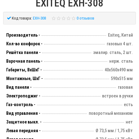
EXITEQ EXH-308
Код товара:
EXH-308
0 отзывов
Производитель -
Exiteq, Китай
Кол-во конфорок -
газовых 4 шт.
Решётка панели -
эмалир. сталь, 2 шт.
Варочная панель -
нерж. сталь
Габариты, ВхШхГ -
40х560х490 мм
Монтажные, ШхГ -
590х515 мм
Вид панели -
газовая
Электроподжиг -
встроен в ручки
Газ-контроль -
есть
Вид управления -
поворотный механизм
Защитное выкл. -
нет
Левая передняя -
Ø 73,5 мм / 1,75 кВт