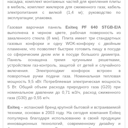
насадка;
комплект монтажных частей для крепления плиты
в мебель; комплект жиклеров для сжиженного газа; кабель
электропитания с вилкой (1,4 м); руководство по
эксплуатации; упаковка.
Газовая варочная панель
Exiteq
PF
640
STGB
-
E
/
A
выполнена в черном цвете, рабочая поверхность из
закаленного стекла (8 мм). Плита имеет три стандартных
газовых конфорки и одну
WOK
-конфорку с двойным
пламенем, что позволяет быстрее готовить пищу в посуде
со сферическим дном или в посуде большого диаметра.
Панель оснащена тремя чугунными решетками,
устройством газ-контроль, защитой от детей и случайного
включения. Электроподжиг
конфорок встроен в
поворотные ручки подачи газа
. Номинальная тепловая
мощность 9,5 кВт. Потребляемая электрическая мощность
5 Вт. Общий объем расхода природного газа (
G
20) при
номинальном давлении до 0,71 м3/ч, расход сжиженного
газа (
G
30) до 0,55 кг/ч.
E
xiteq
– испанский бренд крупной бытовой и встраиваемой
техники, основан в 2003 году. На сегодня компания
Exiteq
популярна благодаря использованию в своей продукции
инновационных технологий, современному дизайну и