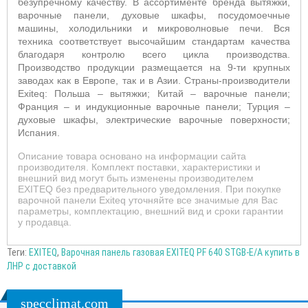
безупречному качеству. В ассортименте бренда вытяжки,
варочные панели, духовые шкафы, посудомоечные
машины, холодильники и микроволновые печи. Вся
техника соответствует высочайшим стандартам качества
благодаря контролю всего цикла производства.
Производство продукции размещается на 9-ти крупных
заводах как в Европе, так и в Азии. Страны-производители
E
xiteq
: Польша – вытяжки; Китай – варочные панели;
Франция – и индукционные варочные панели; Турция –
духовые шкафы, электрические варочные поверхности;
Испания.
Описание товара основано на информации сайта
производителя. Комплект поставки, характеристики и
внешний вид могут быть изменены производителем
EXITEQ без предварительного уведомления. При покупке
варочной панели Exiteq уточняйте все значимые для Вас
параметры, комплектацию, внешний вид и сроки гарантии
у продавца.
Теги:
EXITEQ
,
Варочная панель газовая EXITEQ PF 640 STGB-E/A купить в
ЛНР с доставкой
specclimat.com