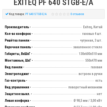
EXITEQ PF 640 STGB-E/A
Код товара:
PF 640 STGB-E/A
0 отзывов
Производитель -
Exiteq, Китай
Кол-во конфорок -
газовых 4 шт.
Решётка панели -
чугунная, 3 шт.
Варочная панель -
закаленное стекло
Габариты, ВхШхГ -
130х600х510 мм
Монтажные, ШхГ -
550х470 мм
Вид панели -
газовая
Электроподжиг -
встроен в ручки
Газ-контроль -
есть
Вид управления -
поворотный механизм
Защитное выкл. -
нет
Левая конфорка -
Ø 98,5 мм / 3,00 кВт