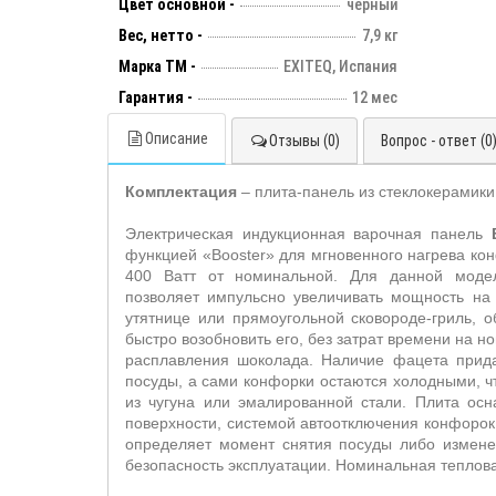
Цвет основной -
черный
Вес, нетто -
7,9 кг
Марка ТМ -
EXITEQ, Испания
Гарантия -
12 мес
Описание
Отзывы (0)
Вопрос - ответ (0
Комплектация
– плита-панель из стеклокерамики
Электрическая индукционная варочная панель
функцией «
Booster
» для мгновенного нагрева к
400 Ватт от номинальной. Для данной моде
позволяет
импульсно увеличивать мощность на
утятнице или прямоугольной сковороде-гриль, о
быстро возобновить его, без затрат времени на 
расплавления шоколада. Наличие фацета прид
посуды, а сами конфорки остаются холодными, ч
из чугуна или эмалированной
стали.
Плита осн
поверхности, системой автоотключения конфорок
определяет момент снятия посуды либо изменен
безопасность эксплуатации.
Номинальная теплова