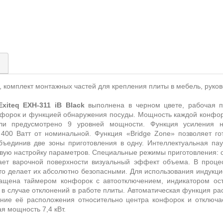
)
, комплект монтажных частей для крепления плиты в мебель, руково
Exiteq
EXH
-311 i
B
Black
выполнена в черном цвете, рабочая п
онфорок и функцией обнаружения посуды. Мощность каждой конфо
ли предусмотрено 9 уровней мощности. Функция усиления 
 400 Ватт от номинальной
. Функция «
B
ridge
Z
one» позволяет го
бъединив две зоны приготовления в одну.
Интеллектуальная пау
новую настройку параметров. Специальные режимы приготовления:
ает варочной поверхности визуальный эффект объема.
В проце
то делает их абсолютно безопасными. Для использования индукци
ащена таймером конфорок с автоотключением, индикатором оста
 в случае отклонений в работе плиты. Автоматическая функция р
ие её расположения относительно центра конфорок и отключае
я мощность 7,4 кВт.