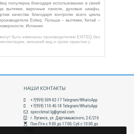
iteq
популярна благодаря использованию в своей
нда вытяжки, варочные панели, духовые шкафы,
ртам качества благодаря контролю всего цикла
-производители E
xiteq
: Польша – вытяжки; Китай –
поверхности; Испания.
 могут быть изменены производителем EXITEQ без
омплектацию, внешний вид и сроки гарантии у
НАШИ КОНТАКТЫ
+7(959) 509-02-17 Telegram/WhatsApp
+7(959) 110-45-18 Telegram/WhatsApp
specclimat.lg@gmail.com
г. Луганск, ул. Даргомыжского, 2-Е/216
Пон-Птн с 9:00 до 17:00; Суб с 10:00 до
15:00