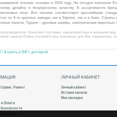
раиваемой техники, основан в 2003 году. На сегодня компания
Ex
нному дизайну и безупречному качеству. В ассортименте бре
олновые печи. Вся техника соответствует высочайшим станда
ся на 9-ти крупных заводах как в Европе, так и в Азии. Страны
очные панели; Турция – духовые шкафы, электрические варочные 
производителя. Комплект поставки, характеристики и внешний вид
чной панели Exiteq уточняйте все значимые для Вас параметры, к
1 iB купить в ЛНР с доставкой
МАЦИЯ
ЛИЧНЫЙ КАБИНЕТ
 Сервис. Ремонт.
Личный кабинет
История заказов
Мои закладки
 и Оплата
 безопасности
соглашения