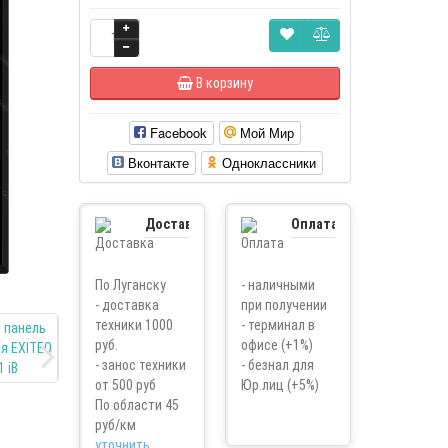
В корзину
Facebook
Мой Мир
Вконтакте
Одноклассники
Доставка
Оплата
По Луганску
- наличными
- доставка
при получении
техники 1000
- терминал в
руб.
офисе (+1%)
- занос техники
- безнал для
от 500 руб
Юр.лиц (+5%)
По области 45
руб/км
уточнить