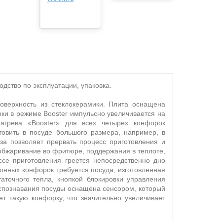
дство по эксплуатации, упаковка.
оверхность из стеклокерамики. Плита оснащена
рки в режиме
Booster
импульсно увеличивается на
нагрева
«
Booster
»
для всех четырех конфорок
товить в посуде большого размера, например, в
за позволяет прервать процесс приготовления и
 обжаривание во фритюре, поддержания в теплоте,
ссе приготовления греется непосредственно дно
онных конфорок требуется посуда, изготовленная
точного тепла, кнопкой блокировки управления
аспознавания посуды оснащена сенсором, который
т такую конфорку, что значительно увеличивает