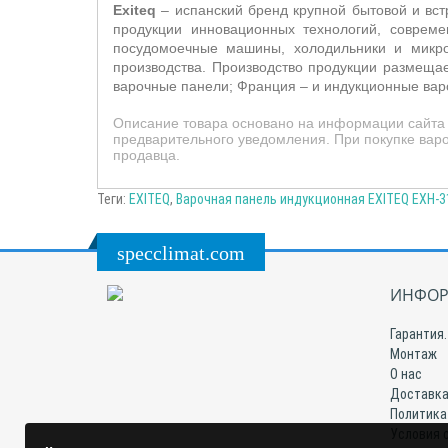
E
xiteq
– испанский бренд крупной бытовой и вст
продукции инновационных технологий, совреме
посудомоечные машины, холодильники и микров
производства. Производство продукции размещает
варочные панели; Франция – и индукционные вар
Описание товара основано на информации сайта 
предварительного уведомления. При покупке варо
продавца.
Теги:
EXITEQ
,
Варочная панель индукционная EXITEQ EXH-31
specclimat.com
ИНФОР
Гарантия.
Монтаж
О нас
Доставка
Политика
Условия 