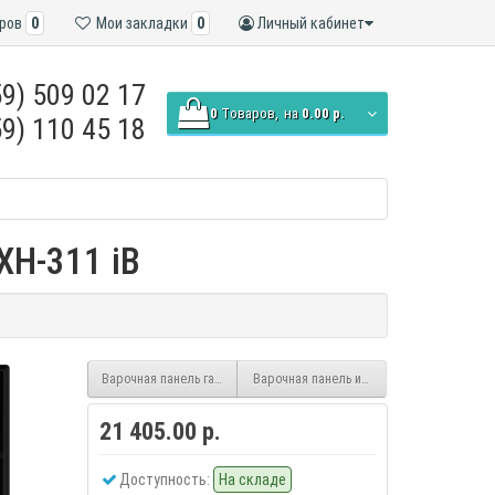
ров
0
Мои закладки
0
Личный кабинет
9) 509 02 17
0
Tоваров,
на
0.00 р.
9) 110 45 18
XH-311 iB
Варочная панель газовая EXITEQ EXH-202 Black
Варочная панель индукционная EXITEQ EX
21 405.00 р.
Доступность:
На складе