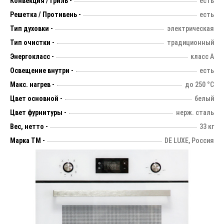
Конвекция / Гриль -
есть
Решетка / Противень -
есть
Тип духовки -
электрическая
Тип очистки -
традиционный
Энергокласс -
класс А
Освещение внутри -
есть
Макс. нагрев -
до 250 °С
Цвет основной -
белый
Цвет фурнитуры -
нерж. сталь
Вес, нетто -
33 кг
Марка ТМ -
DE LUXE, Россия