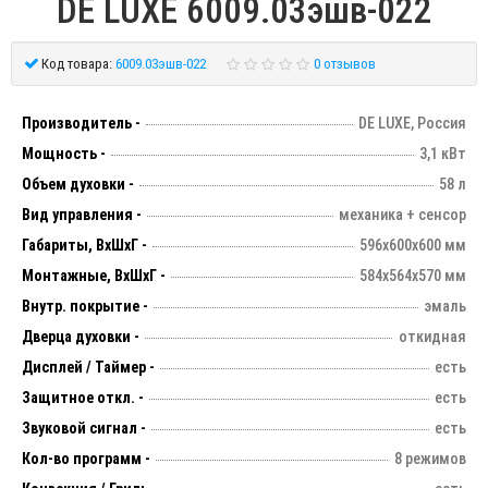
DE LUXE 6009.03эшв-022
Код товара:
6009.03эшв-022
0 отзывов
Производитель -
DE LUXE, Россия
Мощность -
3,1 кВт
Объем духовки -
58 л
Вид управления -
механика + сенсор
Габариты, ВхШхГ -
596х600х600 мм
Монтажные, ВхШхГ -
584х564х570 мм
Внутр. покрытие -
эмаль
Дверца духовки -
откидная
Дисплей / Таймер -
есть
Защитное откл. -
есть
Звуковой сигнал -
есть
Кол-во программ -
8 режимов