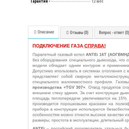
Гарантия -
12 мес
Описание
Отзывы (0)
Вопрос - ответ (0
ПОДКЛЮЧЕНИЕ ГАЗА
СПРАВА!
Парапетный газовый котел
ANTEi
16T
(АОГВМНД
без оборудования специального дымохода, что с
модели обладает одним контуром и применима 
Допустимо ипользовать в системах отопления с 
представляет собой сварную металлоконструк
специального малоемкостного профиля. Газовы
производства «TGV 307
»
. Отвод продуктов сг
внешнюю стену здания. За счет конструкции дымо
площадь теплопередачи увеличивается на 15%. 
производится порошковыми красками на полиэф
прибора в конструкции используются безасбесто
особенностям можно отнести высокое качество из
размеры, простота в эксплуатации, длительный ср
ANTEi
– российский производитель стальных бы