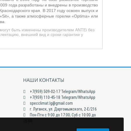
009 года разработаны и внедрены в производство
Краснодарского края. В 2017 году освоен выпуск и
 «Sit», а также атмосферные горелки «Optima» или
ва.
 могут быть изменены производителем ANTEi без
лектацию, внешний вид и сроки гарантии у
НАШИ КОНТАКТЫ
+7(959) 509-02-17 Telegram/WhatsApp
+7(959) 110-45-18 Telegram/WhatsApp
specclimat.lg@gmail.com
г. Луганск, ул. Даргомыжского, 2-Е/216
Пон-Птн с 9:00 до 17:00; Суб с 10:00 до
15:00