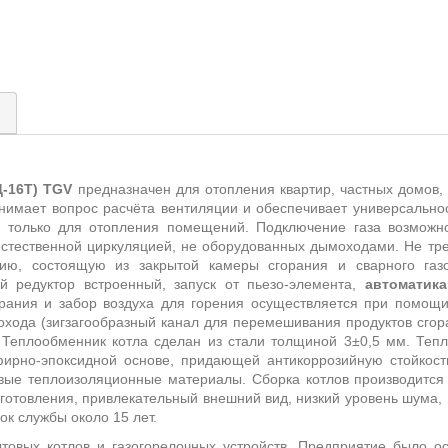
)
-16T) TGV
предназначен для отопления квартир, частных домов
нимает вопрос расчёта вентиляции и обеспечивает универсально
только для отопления помещений. Подключение газа возможно, 
естественной циркуляцией, не оборудованных дымоходами. Не тре
цию, состоящую из закрытой камеры сгорания и сварного газ
й редуктор встроенный, запуск от пьезо-элемента,
автоматика
орания и забор воздуха для горения осуществляется при помощи
хода (зигзагообразный канал для перемешивания продуктов сгора
Теплообменник котла сделан из стали толщиной 3±0,5 мм. Теп
ирно-эпоксидной основе, придающей антикоррозийную стойкост
вые теплоизоляционные материалы. Сборка котлов производится н
готовления, привлекательный внешний вид, низкий уровень шума,
ок службы около 15 лет.
товых котлов и газогорелочных устройств. Предприятие было ос