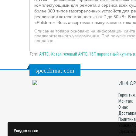
комплектующими для ремонта и сервиса всех сущ
более 300 типов газогорелочных устройств для ре
реализация котлов мощностью от 7 до 50 кВт. В к
«Polidoro». Весь ассортимент выпускаемых товар
Описание товара основано на информации сайта п
предварительного уведомления. При покупке газо
продавца.
Теги:
ANTEI
,
Котёл газовый ANTEi 16T парапетный купить в
specclimat.com
ИНФОР
Гарантия.
Монтаж
О нас
Доставка
Политика
Условия 
Уведомление
Связатьс