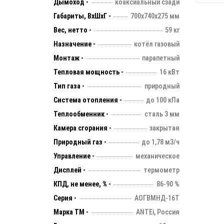
Дымоход -
коаксиальный сзади
Габариты, ВхШхГ -
700х740х275 мм
Вес, нетто -
59 кг
Назначение -
котёл газовый
Монтаж -
парапетный
Тепловая мощность -
16 кВт
Тип газа -
природный
Система отопления -
до 100 кПа
Теплообменник -
сталь 3 мм
Камера сгорания -
закрытая
Природный газ -
до 1,78 м3/ч
Управление -
механическое
Дисплей -
термометр
КПД, не менее, % -
86-90 %
Серия -
АОГВМНД-16T
Марка ТМ -
ANTEi, Россия