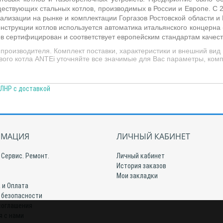
ествующих стальных котлов, производимых в России и Европе. С 2
ализации на рынке и комплектации Горгазов Ростовской области и 
онструкции котлов используется автоматика итальянского концерна
ов сертифицирован и соответствует европейским стандартам качест
роизводителя. Комплект поставки, характеристики и внешний вид
вого котла ANTEi уточняйте все значимые для Вас параметры, комп
 ЛНР с доставкой
МАЦИЯ
ЛИЧНЫЙ КАБИНЕТ
 Сервис. Ремонт.
Личный кабинет
История заказов
Мои закладки
 и Оплата
 безопасности
соглашения
я с нами