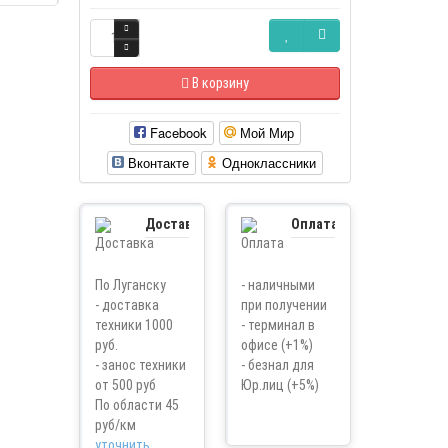
В корзину
Facebook
Мой Мир
Вконтакте
Одноклассники
Доставка
Оплата
По Луганску
- наличными
- доставка
при получении
техники 1000
- терминал в
руб.
офисе (+1%)
- занос техники
- безнал для
от 500 руб
Юр.лиц (+5%)
По области 45
руб/км
уточнить