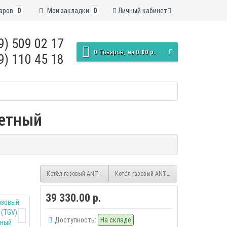
аров
0
Мои закладки
0
Личный кабинет
9) 509 02 17
0
Tоваров,
на
0.00 р.
9) 110 45 18
петный
Котёл газовый ANTEi 12T (TGV) парапетный
Котёл газовый ANTEi 7ЕВ (Sit) парапетны
39 330.00 р.
Доступность:
На складе