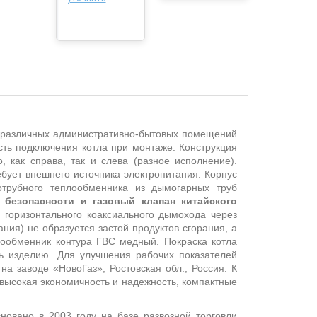
, различных административно-бытовых помещений
сть подключения котла при монтаже. Конструкция
как справа, так и слева (разное исполнение).
бует внешнего источника электропитания. Корпус
отрубного теплообменника из дымогарных труб
 безопасности и газовый клапан китайского
 горизонтального коаксиального дымохода через
ния) не образуется застой продуктов сгорания, а
лообменник контура ГВС медный. Покраска котла
ь изделию. Для улучшения рабочих показателей
а заводе «НовоГаз», Ростовская обл., Россия. К
 высокая экономичность и надежность, компактные
новано в 2003 году на базе развозной торговли