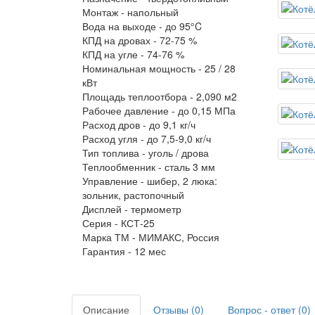
Монтаж -
напольный
Вода на выходе -
до 95°C
КПД на дровах -
72-75 %
КПД на угле -
74-76 %
Номинальная мощность -
25 / 28
кВт
Площадь теплоотбора -
2,090 м2
Рабочее давление -
до 0,15 МПа
Расход дров -
до 9,1 кг/ч
Расход угля -
до 7,5-9,0 кг/ч
Тип топлива -
уголь / дрова
Теплообменник -
сталь 3 мм
Управление -
шибер, 2 люка:
зольник, растопочный
Дисплей -
термометр
Серия -
КСТ-25
Марка ТМ -
МИМАКС, Россия
Гарантия -
12 мес
Описание
Отзывы (0)
Вопрос - ответ (0)