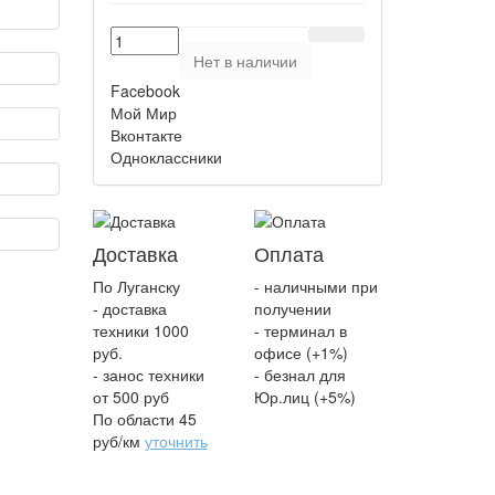
Нет в наличии
Facebook
Мой Мир
Вконтакте
Одноклассники
Доставка
Оплата
По Луганску
- наличными при
- доставка
получении
техники 1000
- терминал в
руб.
офисе (+1%)
- занос техники
- безнал для
от 500 руб
Юр.лиц (+5%)
По области 45
руб/км
уточнить