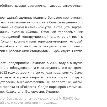
отбойник; дверца растопочная; дверца загрузочная;
ов, зданий административно-бытового назначения,
 котла позволяет использовать больше выделенного
тает на буром и каменном угле, антраците, торфе,
озийной эмалью «
Certa
». Стальной теплообменник
глеродистой конструкционной стали, устойчивой к
 (опция) комплектация терморегулятором, который
 работать более 8 часов без дозагрузки топлива с
вии с российскими стандартами. Срок службы котла
ость предприятие начинало в 2002 году с выпуска
енного оборудования и многоступенчатого контроля
2012 году за достигнутые успехи предприятие было
ов удовлетворяют запросы самого широкого круга
дставлены высокоэффективные парапетные котлы,
е горелки от «Polidoro». Среди партнеров «Мимакс»
е, Казахстане, Белоруссии, Украине.
 могут быть изменены производителем МИМАКС без
й вид и сроки гарантии у продавца.