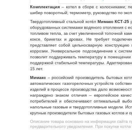
Комплектация
– котел в сборе с колосниками; п
шибер поворотный; термометр, руководство по экс
Твердотопливный стальной котёл
Мимакс КСТ-25
р
оборудованных системами водяного отопления с ес
топливом тепла, за счет увеличенной топочной ка
коксе, брикетах и дровах. Не требует подключ
представляет собой цельносварную конструкцию и
коррозии. Универсальное подсоединение к систем
позволит поддерживать температуру в помещении б
поддержкой стабильной температуры. Адаптирован 
15 лет.
Мимакс
– российский производитель бытовых котл
автоматических газогорелочных устройств собстве
изделий в процессе производства дало возможност
награждено знаком отличия – европейское качес
потребителей и обеспечивают оптимальный выбо
напольные газовые и твердотопливные модели. Испо
крупные производители бытовых газовых котлов и о
Описание товара основано на информации сайта п
предварительного уведомления. При покупке котла 