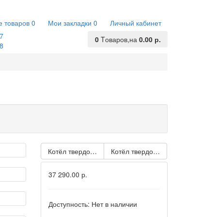
е товаров
0
Мои закладки
0
Личный кабинет
7
0
Tоваров,
на
0.00 р.
8
Котёл твердотопливный Мимакс КСТ-20
Котёл твердотопливный Мимакс 
37 290.00 р.
Доступность:
Нет в наличии