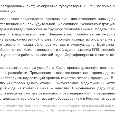
ерегородочный лист;
W
-образные турбуляторы (2 шт.); заслонка-
плуатации.
оссийского производства, предназначен для отопления жилых дом
тественной или принудительной циркуляцией. Особая конструкция
меры и площади теплосъема трубного теплообменника. Модель рабо
ения к электрической сети. Внешне котел обработан антикорр
з высококачественной стали. Топочная камера изготовлена из у
е отопления сзади облегчает монтаж и эксплуатацию. Возможна
олее точно. Котел экономичен и обладает высоким КПД, способен
к условиям работы на жёсткой воде. Сертифицирован в соответст
ов и газогорелочных устройств. Свою производственную деятельн
нной разработки. Применение высокотехнологичного производств
ь обеспечить надлежащий уровень качества готовой продукции. В 
тво «European Quality Award». Выпускаемые модификации котл
р исходя из критерия цена – качество. В модельном ряду пре
льзуется автоматика безопасности от концерна «Sit» и секционны
рганизации, торгующие газовым оборудованием в России, Татарстан
роизводителя. Комплект поставки, характеристики и внешний вид
уточняйте все значимые для Вас параметры, комплектацию, внешни