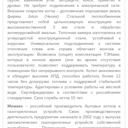
буром, каменном угле, антраците, коксе, брикетах и
дровах. Не требует подключения к электрической сети.
Внешнее покрытие котла – долговечная порошковая эмаль
фирмы Jotun (Чехия). Стальной теплообменник
представляет собой цельносварную конструкцию из
высококачественной 3 мм стали и обработан
антикоррозийной эмалью. Топочная камера изготовлена из
углеродистой конструкционной стали, устойчивой к
коррозии. Универсальное подсоединение к системе
отопления слева или справа облегчает монтаж и
эксплуатацию. Возможна (опция) комплектация ТЭНами,
которые в ночное время (или во время отсутствия
пользователя) позволяют поддерживать температуру в
помещении без непрерывного контроля. Котел экономичен
и обладает высоким КПД, способен работать более 12
часов без дозагрузки топлива с поддержкой стабильной
температуры. Адаптирован к условиям работы на жёсткой
воде. Сертифицирован в соответствии с российскими
стандартами. Срок службы котла 15 лет.
Мимакс
– российский производитель бытовых котлов и
газогорелочных устройств. Свою производственную
деятельность предприятие начинало в 2002 году с выпуска
автоматических газогорелочных устройств собственной
разработки. Применение высокотехнологичного