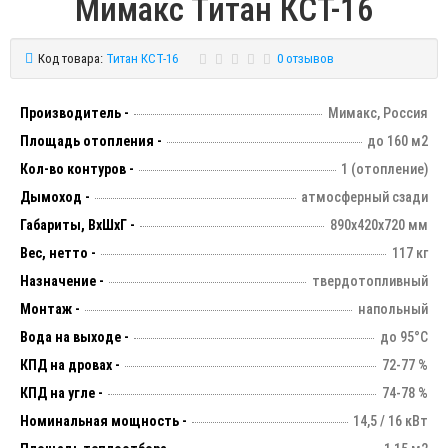
Мимакс Титан КСТ-16
Код товара:
Титан КСТ-16
0 отзывов
Производитель -
Мимакс, Россия
Площадь отопления -
до 160 м2
Кол-во контуров -
1 (отопление)
Дымоход -
атмосферный сзади
Габариты, ВхШхГ -
890х420х720 мм
Вес, нетто -
117 кг
Назначение -
твердотопливный
Монтаж -
напольный
Вода на выходе -
до 95°C
КПД на дровах -
72-77 %
КПД на угле -
74-78 %
Номинальная мощность -
14,5 / 16 кВт