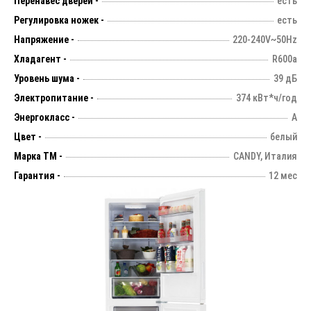
Перенавес дверей -
есть
Регулировка ножек -
есть
Напряжение -
220-240V~50Hz
Хладагент -
R600a
Уровень шума -
39 дБ
Электропитание -
374 кВт*ч/год
Энергокласс -
А
Цвет -
белый
Марка ТМ -
CANDY, Италия
Гарантия -
12 мес