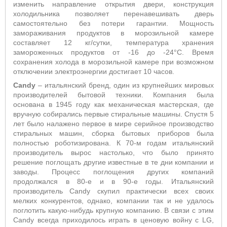
изменить направление открытия двери, конструкция
холодильника позволяет перенавешивать дверь
самостоятельно без потери гарантии. Мощность
замораживания продуктов в морозильной камере
составляет 12 кг/сутки, температура хранения
замороженных продуктов от -16 до -24°С. Время
сохранения холода в морозильной камере при возможном
отключении электроэнергии достигает 10 часов
.
Candy
– итальянский бренд, один из крупнейших мировых
производителей бытовой техники. Компания была
основана в 1945 году как механическая мастерская, где
вручную собирались первые стиральные машины. Спустя 5
лет было налажено первое в мире серийное производство
стиральных машин, сборка бытовых приборов была
полностью роботизирована. К 70-м годам итальянский
производитель вырос настолько, что было принято
решение поглощать другие известные в те дни компании и
заводы. Процесс поглощения других компаний
продолжался в 80-е и в 90-е годы. Итальянский
производитель Candy скупил практически всех своих
мелких конкурентов, однако, компании так и не удалось
поглотить какую-нибудь крупную компанию. В связи с этим
Candy всегда приходилось играть в ценовую войну с LG,