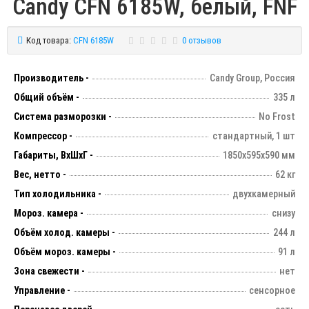
Candy CFN 6185W, белый, FNF
Код товара:
CFN 6185W
0 отзывов
Производитель -
Candy Group, Россия
Общий объём -
335 л
Система разморозки -
No Frost
Компрессор -
стандартный, 1 шт
Габариты, ВхШхГ -
1850х595х590 мм
Вес, нетто -
62 кг
Тип холодильника -
двухкамерный
Мороз. камера -
снизу
Объём холод. камеры -
244 л
Объём мороз. камеры -
91 л
Зона свежести -
нет
Управление -
сенсорное