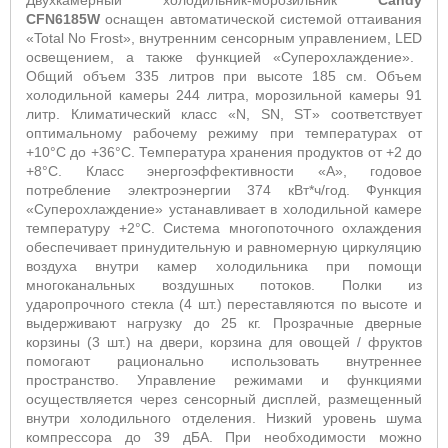
Двухкамерный холодильник-морозильник
Candy
CFN
6185W
оснащен автоматической системой оттаивания
«
Total
No
Frost
», внутренним сенсорным управлением,
LED
освещением, а также функцией «Суперохлаждение».
Общий объем 335 литров при высоте 185 см. Объем
холодильной камеры 244 литра, морозильной камеры 91
литр. Климатический класс «
N
,
SN
,
ST
» соответствует
оптимальному рабочему режиму при температурах от
+10°С до +36°С. Температура хранения продуктов от +2 до
+8°С. Класс энергоэффективности «А», годовое
потребление электроэнергии 374 кВт*ч/год. Функция
«Суперохлаждение» устанавливает в холодильной камере
температуру +2°С.
Система многопоточного охлаждения
обеспечивает принудительную и равномерную циркуляцию
воздуха внутри камер холодильника при помощи
многоканальных воздушных потоков.
Полки из
ударопрочного стекла (4 шт.) переставляются по высоте и
выдерживают нагрузку до 25 кг. Прозрачные дверные
корзины (3 шт.) на двери, корзина для овощей / фруктов
помогают рационально использовать внутреннее
пространство. Управление режимами и функциями
осуществляется через сенсорный дисплей, размещенный
внутри холодильного отделения. Низкий уровень шума
компрессора до 39 дБА. При необходимости можно