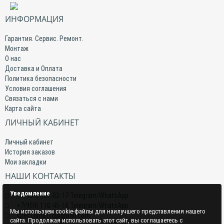
ИНФОРМАЦИЯ
Гарантия. Сервис. Ремонт.
Монтаж
О нас
Доставка и Оплата
Политика безопасности
Условия соглашения
Связаться с нами
Карта сайта
ЛИЧНЫЙ КАБИНЕТ
Личный кабинет
История заказов
Мои закладки
НАШИ КОНТАКТЫ
Уведомление
+7(959) 509-02-17 Telegram/WhatsApp
+7(959) 110-45-18 Telegram/WhatsApp
Мы используем cookie-файлы для наилучшего представления нашего
specclimat.lg@gmail.com
сайта. Продолжая использовать этот сайт, вы соглашаетесь с