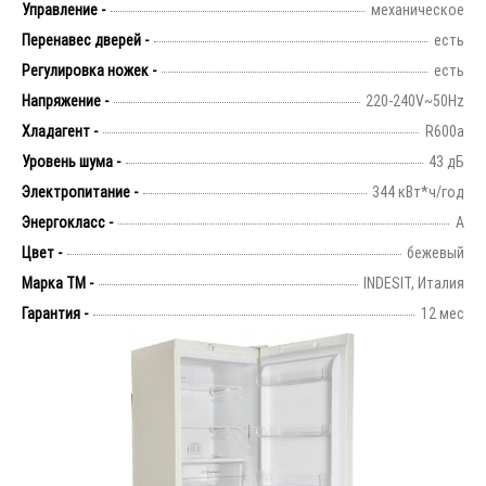
Управление -
механическое
Перенавес дверей -
есть
Регулировка ножек -
есть
Напряжение -
220-240V~50Hz
Хладагент -
R600а
Уровень шума -
43 дБ
Электропитание -
344 кВт*ч/год
Энергокласс -
А
Цвет -
бежевый
Марка ТМ -
INDESIT, Италия
Гарантия -
12 мес