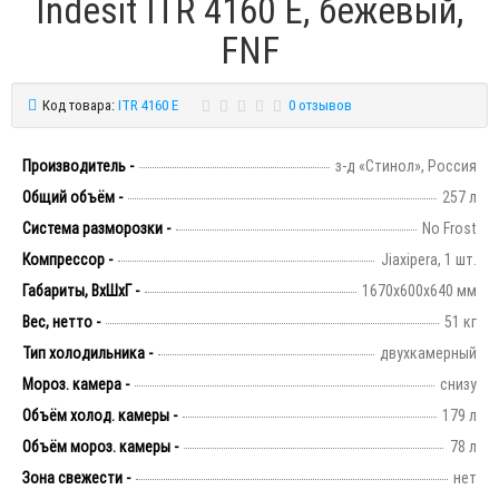
Indesit ITR 4160 E, бежевый,
FNF
Код товара:
ITR 4160 E
0 отзывов
Производитель -
з-д «Стинол», Россия
Общий объём -
257 л
Система разморозки -
No Frost
Компрессор -
Jiaxipera, 1 шт.
Габариты, ВхШхГ -
1670х600х640 мм
Вес, нетто -
51 кг
Тип холодильника -
двухкамерный
Мороз. камера -
снизу
Объём холод. камеры -
179 л
Объём мороз. камеры -
78 л
Зона свежести -
нет