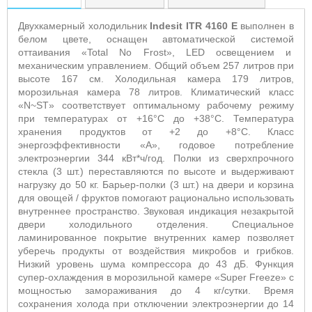
Двухкамерный холодильник
Indesit ITR 4160 E
выполнен в
белом цвете, оснащен автоматической системой
оттаивания «Total No Frost», LED освещением и
механическим управлением. Общий объем 257 литров при
высоте 167 см. Холодильная камера 179 литров,
морозильная камера 78 литров. Климатический класс
«N~ST» соответствует оптимальному рабочему режиму
при температурах от +16°С до +38°С. Температура
хранения продуктов от +2 до +8°С. Класс
энергоэффективности «А», годовое потребление
электроэнергии 344 кВт*ч/год. Полки из сверхпрочного
стекла (3 шт.) переставляются по высоте и выдерживают
нагрузку до 50 кг. Барьер-полки (3 шт.) на двери и корзина
для овощей / фруктов помогают рационально использовать
внутреннее пространство. Звуковая индикация незакрытой
двери холодильного отделения. Специальное
ламинированное покрытие внутренних камер позволяет
уберечь продукты от воздействия микробов и грибков.
Низкий уровень шума компрессора до 43 дБ. Функция
супер-охлаждения в морозильной камере «Super Freeze» с
мощностью замораживания до 4 кг/сутки. Время
сохранения холода при отключении электроэнергии до 14