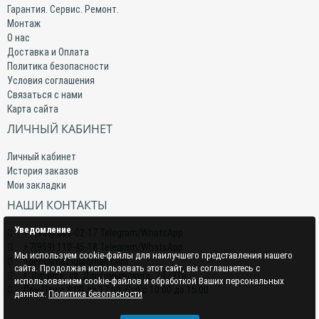
Гарантия. Сервис. Ремонт.
Монтаж
О нас
Доставка и Оплата
Политика безопасности
Условия соглашения
Связаться с нами
Карта сайта
ЛИЧНЫЙ КАБИНЕТ
Личный кабинет
История заказов
Мои закладки
НАШИ КОНТАКТЫ
Уведомление
+7(959) 509-02-17 Telegram/WhatsApp
+7(959) 110-45-18 Telegram/WhatsApp
Мы используем cookie-файлы для наилучшего представления нашего
specclimat.lg@gmail.com
сайта. Продолжая использовать этот сайт, вы соглашаетесь с
г. Луганск, ул. Даргомыжского, 2-Е/216
использованием cookie-файлов и обработкой Ваших персональных
Пон-Птн с 9:00 до 17:00; Суб с 10:00 до 15:00
данных.
Политика безопасности