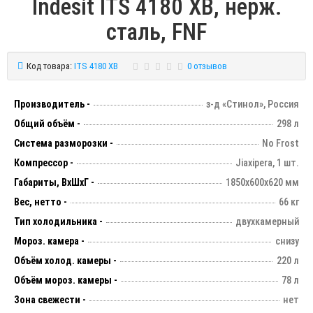
Indesit ITS 4180 XB, нерж.
сталь, FNF
Код товара:
ITS 4180 XB
0 отзывов
Производитель -
з-д «Стинол», Россия
Общий объём -
298 л
Система разморозки -
No Frost
Компрессор -
Jiaxipera, 1 шт.
Габариты, ВхШхГ -
1850х600х620 мм
Вес, нетто -
66 кг
Тип холодильника -
двухкамерный
Мороз. камера -
снизу
Объём холод. камеры -
220 л
Объём мороз. камеры -
78 л
Зона свежести -
нет