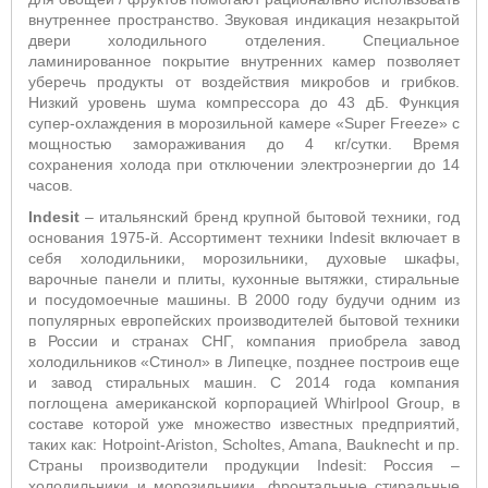
внутреннее пространство. Звуковая индикация незакрытой
двери холодильного отделения. Специальное
ламинированное покрытие внутренних камер позволяет
уберечь продукты от воздействия микробов и грибков.
Низкий уровень шума компрессора до 43 дБ. Функция
супер-охлаждения в морозильной камере «Super Freeze» с
мощностью замораживания до 4 кг/сутки. Время
сохранения холода при отключении электроэнергии до 14
часов.
Indesit
– итальянский бренд крупной бытовой техники, год
основания 1975-й. Ассортимент техники Indesit включает в
себя холодильники, морозильники, духовые шкафы,
варочные панели и плиты, кухонные вытяжки, стиральные
и посудомоечные машины. В 2000 году будучи одним из
популярных европейских производителей бытовой техники
в России и странах СНГ, компания приобрела завод
холодильников «Стинол» в Липецке, позднее построив еще
и завод стиральных машин. С 2014 года компания
поглощена американской корпорацией Whirlpool Group, в
составе которой уже множество известных предприятий,
таких как: Hotpoint-Ariston, Scholtes, Amana, Bauknecht и пр.
Страны производители продукции Indesit: Россия –
холодильники и морозильники, фронтальные стиральные