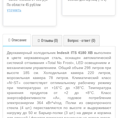
По области 45 руб/км
уточнить
Описание
Отзывы (0)
Вопрос - ответ (0)
Двухкамерный холодильник
Indesit ITS 4180 XB
выполнен
в цвете нержавеющая сталь, оснащен автоматической
системой оттаивания «Total No Frost», LED освещением и
механическим управлением. Общий объем 298 литров при
высоте 185 см. Холодильная камера 220 литров,
морозильная камера 78 литров. Климатический класс
«N~ST» соответствует оптимальному рабочему режиму
при температурах от +16°С до +38°С. Температура
хранения продуктов от +2 до +8°С. Класс
энергоэффективности «А», годовое потребление
электроэнергии 364 кВт*ч/год. Полки из сверхпрочного
стекла (4 шт.) переставляются по высоте и выдерживают
нагрузку до 50 кг. Барьер-полки (3 шт.) на двери и корзина
для овощей / фруктов помогают рационально использовать