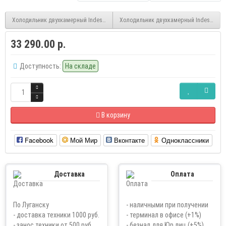
Холодильник двухкамерный Indesit ITS 4180 NG, темно-серый, FNF
Холодильник двухкамерный Indesit ITS 4
33 290.00 р.
Доступность:
На складе
В корзину
Facebook
Мой Мир
Вконтакте
Одноклассники
Доставка
Оплата
По Луганску
- наличными при получении
- доставка техники 1000 руб.
- терминал в офисе (+1%)
- занос техники от 500 руб
- безнал для Юр.лиц (+5%)