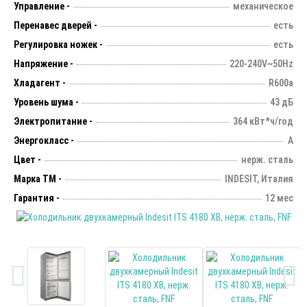
Управление -
механическое
Перенавес дверей -
есть
Регулировка ножек -
есть
Напряжение -
220-240V~50Hz
Хладагент -
R600а
Уровень шума -
43 дБ
Электропитание -
364 кВт*ч/год
Энергокласс -
А
Цвет -
нерж. сталь
Марка ТМ -
INDESIT, Италия
Гарантия -
12 мес