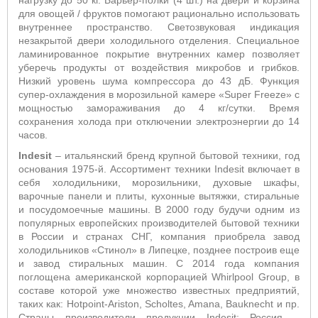
нагрузку до 50 кг. Барьер-полки (4 шт.) на двери и корзина
для овощей / фруктов помогают рационально использовать
внутреннее пространство. Светозвуковая индикация
незакрытой двери холодильного отделения. Специальное
ламинированное покрытие внутренних камер позволяет
уберечь продукты от воздействия микробов и грибков.
Низкий уровень шума компрессора до 43 дБ. Функция
супер-охлаждения в морозильной камере «
Super
Freeze
» с
мощностью замораживания до 4 кг/сутки. Время
сохранения холода при отключении электроэнергии до 14
часов.
Indesit
– итальянский бренд крупной бытовой техники, год
основания 1975-й. Ассортимент техники Indesit включает в
себя холодильники, морозильники, духовые шкафы,
варочные панели и плиты, кухонные вытяжки, стиральные
и посудомоечные машины. В 2000 году будучи одним из
популярных европейских производителей бытовой техники
в России и странах СНГ, компания приобрела завод
холодильников «Стинол» в Липецке, позднее построив еще
и завод стиральных машин. С 2014 года компания
поглощена американской корпорацией Whirlpool Group, в
составе которой уже множество известных предприятий,
таких как: Hotpoint-Ariston, Scholtes, Amana, Bauknecht и пр.
Страны производители продукции Indesit: Россия –