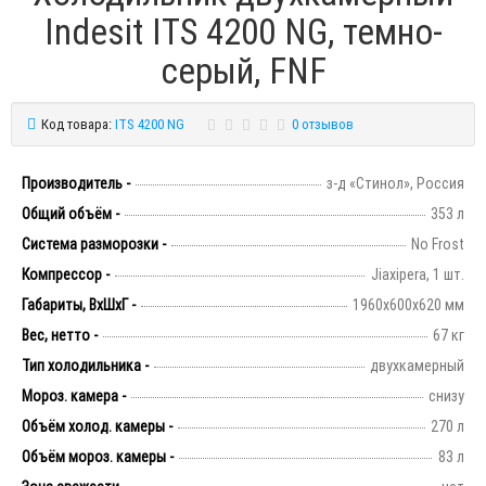
Indesit ITS 4200 NG, темно-
серый, FNF
Код товара:
ITS 4200 NG
0 отзывов
Производитель -
з-д «Стинол», Россия
Общий объём -
353 л
Система разморозки -
No Frost
Компрессор -
Jiaxipera, 1 шт.
Габариты, ВхШхГ -
1960х600х620 мм
Вес, нетто -
67 кг
Тип холодильника -
двухкамерный
Мороз. камера -
снизу
Объём холод. камеры -
270 л
Объём мороз. камеры -
83 л