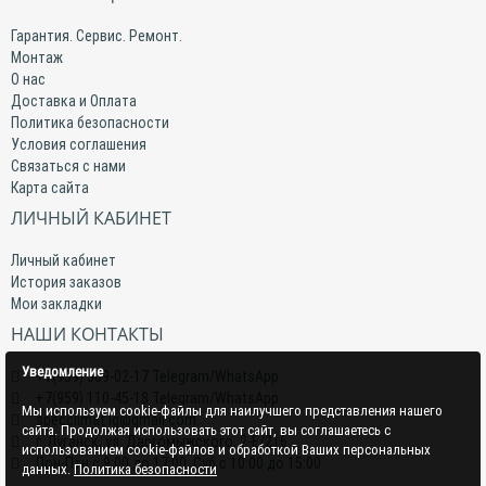
Гарантия. Сервис. Ремонт.
Монтаж
О нас
Доставка и Оплата
Политика безопасности
Условия соглашения
Связаться с нами
Карта сайта
ЛИЧНЫЙ КАБИНЕТ
Личный кабинет
История заказов
Мои закладки
НАШИ КОНТАКТЫ
Уведомление
+7(959) 509-02-17 Telegram/WhatsApp
+7(959) 110-45-18 Telegram/WhatsApp
Мы используем cookie-файлы для наилучшего представления нашего
specclimat.lg@gmail.com
сайта. Продолжая использовать этот сайт, вы соглашаетесь с
г. Луганск, ул. Даргомыжского, 2-Е/216
использованием cookie-файлов и обработкой Ваших персональных
Пон-Птн с 9:00 до 17:00; Суб с 10:00 до 15:00
данных.
Политика безопасности