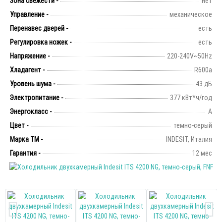
Зона свежести -
нет
Управление -
механическое
Перенавес дверей -
есть
Регулировка ножек -
есть
Напряжение -
220-240V~50Hz
Хладагент -
R600а
Уровень шума -
43 дБ
Электропитание -
377 кВт*ч/год
Энергокласс -
А
Цвет -
темно-серый
Марка ТМ -
INDESIT, Италия
Гарантия -
12 мес