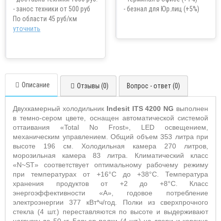
- занос техники от 500 руб
- безнал для Юр.лиц (+5%)
По области 45 руб/км
уточнить
Описание
Отзывы (0)
Вопрос - ответ (0)
Двухкамерный холодильник
Indesit
ITS
4200 N
G
выполнен
в темно-сером цвете,
оснащен автоматической системой
оттаивания «
Total
No
Frost
»,
LED
освещением,
механическим управлением.
Общий объем 353 литра при
высоте 196 см. Холодильная камера 270 литров,
морозильная камера 83 литра. Климатический класс
«
N
~
ST
» соответствует оптимальному рабочему режиму
при температурах от +16°С до +38°С. Температура
хранения продуктов от +2 до +8°С. Класс
энергоэффективности «А», годовое потребление
электроэнергии 377 кВт*ч/год. Полки из сверхпрочного
стекла (4 шт.) переставляются по высоте и выдерживают