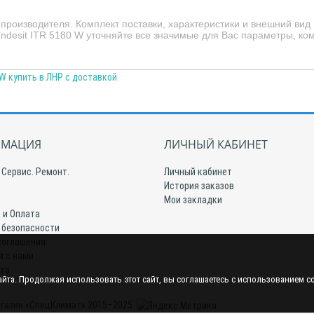
производителя. Комплект поставки, характеристики и внешний вид
ndesit ITR 5180 W уточняйте все значимые для Вас параметры, ко
 W купить в ЛНР с доставкой
МАЦИЯ
ЛИЧНЫЙ КАБИНЕТ
 Сервис. Ремонт.
Личный кабинет
История заказов
Мои закладки
 и Оплата
 безопасности
соглашения
я с нами
йта
йта. Продолжая использовать этот сайт, вы соглашаетесь с использованием c
газин «СпецКлимат» 2015–2025.