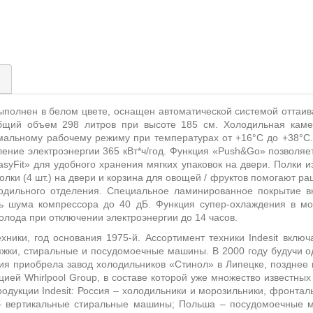
)
полнен в белом цвете, оснащен автоматической системой оттаив
щий объем 298 литров при высоте 185 см. Холодильная камер
мальному рабочему режиму при температурах от +16°С до +38°С.
ление электроэнергии 365 кВт*ч/год. Функция «Push&Go» позволяе
syFit» для удобного хранения мягких упаковок на двери. Полки из
полки (4 шт.) на двери и корзина для овощей / фруктов помогают р
одильного отделения. Специальное ламинированное покрытие в
ень шума компрессора до 40 дБ. Функция супер-охлаждения в м
олода при отключении электроэнергии до 14 часов.
ники, год основания 1975-й. Ассортимент техники Indesit включ
яжки, стиральные и посудомоечные машины. В 2000 году будучи о
ния приобрела завод холодильников «Стинол» в Липецке, позднее
й Whirlpool Group, в составе которой уже множество известных пре
родукции Indesit: Россия – холодильники и морозильники, фронт
– вертикальные стиральные машины; Польша – посудомоечные ма