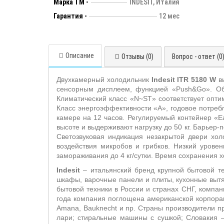
Марка ТМ -
INDESIT, Италия
Гарантия -
12 мес
Описание
Отзывы (0)
Вопрос - ответ (0
Двухкамерный холодильник
Indesit ITR 5180 W
вы
сенсорным дисплеем, функцией «Push&Go». Об
Климатический класс «N~ST» соответствует опти
Класс энергоэффективности «А», годовое потреб
камере на 12 часов. Регулируемый контейнер «Ea
высоте и выдерживают нагрузку до 50 кг. Барьер-
Светозвуковая индикация незакрытой двери хол
воздействия микробов и грибков. Низкий уров
замораживания до 4 кг/сутки. Время сохранения х
Indesit
– итальянский бренд крупной бытовой тех
шкафы, варочные панели и плиты, кухонные выт
бытовой техники в России и странах СНГ, компа
года компания поглощена американской корпорацие
Amana, Bauknecht и пр. Страны производители п
лари; стиральные машины с сушкой; Словакия 