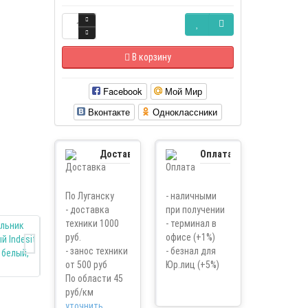
В корзину
Facebook
Мой Мир
Вконтакте
Одноклассники
Доставка
Оплата
По Луганску
- наличными
- доставка
при получении
техники 1000
- терминал в
руб.
офисе (+1%)
- занос техники
- безнал для
от 500 руб
Юр.лиц (+5%)
По области 45
руб/км
уточнить