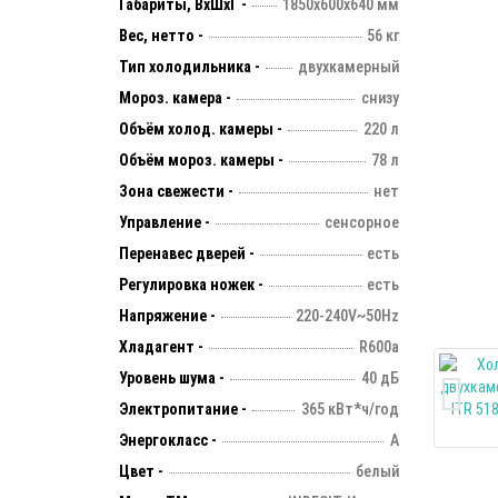
Габариты, ВхШхГ -
1850х600х640 мм
Вес, нетто -
56 кг
Тип холодильника -
двухкамерный
Мороз. камера -
снизу
Объём холод. камеры -
220 л
Объём мороз. камеры -
78 л
Зона свежести -
нет
Управление -
сенсорное
Перенавес дверей -
есть
Регулировка ножек -
есть
Напряжение -
220-240V~50Hz
Хладагент -
R600а
Уровень шума -
40 дБ
Электропитание -
365 кВт*ч/год
Энергокласс -
А
Цвет -
белый