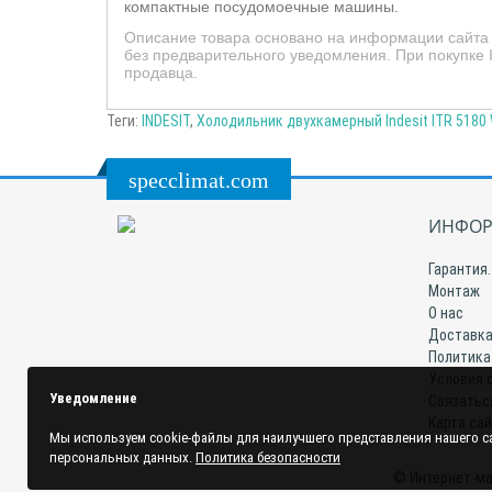
компактные посудомоечные машины.
Описание товара основано на информации сайта 
без предварительного уведомления. При покупке I
продавца.
Теги:
INDESIT
,
Холодильник двухкамерный Indesit ITR 5180
specclimat.com
ИНФОР
Гарантия.
Монтаж
О нас
Доставка
Политика
Условия 
Уведомление
Связатьс
Карта са
Мы используем cookie-файлы для наилучшего представления нашего са
персональных данных.
Политика безопасности
© Интернет-ма