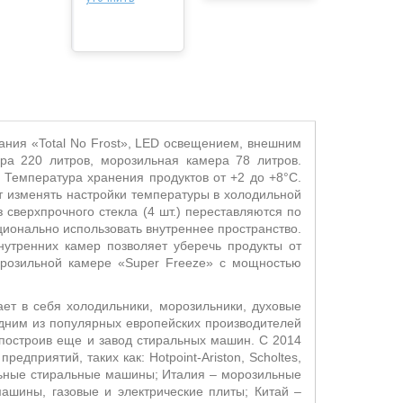
ания «Total No Frost», LED освещением, внешним
а 220 литров, морозильная камера 78 литров.
 Температура хранения продуктов от +2 до +8°С.
т изменять настройки температуры в холодильной
 сверхпрочного стекла (4 шт.) переставляются по
ационально использовать внутреннее пространство.
нутренних камер позволяет уберечь продукты от
орозильной камере «Super Freeze» с мощностью
ает в себя холодильники, морозильники, духовые
дним из популярных европейских производителей
 построив еще и завод стиральных машин. С 2014
дприятий, таких как: Hotpoint-Ariston, Scholtes,
альные стиральные машины; Италия – морозильные
шины, газовые и электрические плиты; Китай –