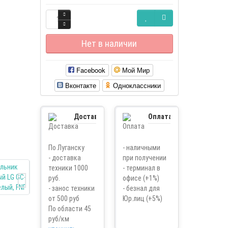
Нет в наличии
Facebook
Мой Мир
Вконтакте
Одноклассники
Доставка
Оплата
По Луганску
- наличными
- доставка
при получении
техники 1000
- терминал в
руб.
офисе (+1%)
- занос техники
- безнал для
от 500 руб
Юр.лиц (+5%)
По области 45
руб/км