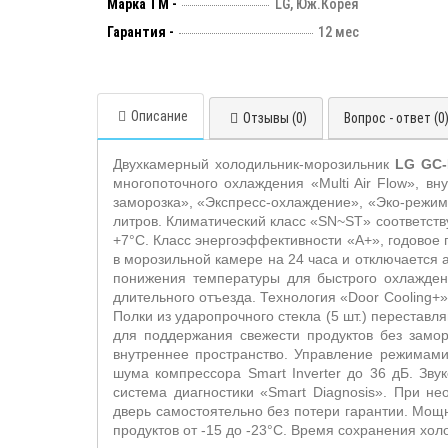
Марка ТМ -
LG, Юж.Корея
Гарантия -
12 мес
Описание
Отзывы (0)
Вопрос - ответ (0
Двухкамерный холодильник-морозильник
LG
GC
-
многопоточного охлаждения «
Multi
Air
Flow
», вн
заморозка», «Экспресс-охлаждение», «Эко-режи
литров. Климатический класс «
SN
~
ST
» соответст
+7°С. Класс энергоэффективности «А+», годовое 
в морозильной камере на 24 часа и отключается
понижения температуры для быстрого охлажден
длительного отъезда. Технология
«
Door
Cooling
+»
Полки из ударопрочного стекла (5 шт.) переставл
для поддержания свежести продуктов без замор
внутреннее пространство. Управление режимами
шума компрессора
Smart
Inverter
до 36 дБ. Зву
система диагностики «
Smart
Diagnosis
». При не
дверь самостоятельно без потери гарантии. Мощ
продуктов от -15 до -23°С. Время сохранения хо