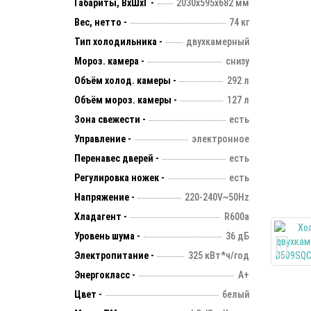
Габариты, ВхШхГ -
2030х595х682 мм
Вес, нетто -
74 кг
Тип холодильника -
двухкамерный
Мороз. камера -
снизу
Объём холод. камеры -
292 л
Объём мороз. камеры -
127 л
Зона свежести -
есть
Управление -
электронное
Перенавес дверей -
есть
Регулировка ножек -
есть
Напряжение -
220-240V~50Hz
Хладагент -
R600a
Уровень шума -
36 дБ
Электропитание -
325 кВт*ч/год
Энергокласс -
А+
Цвет -
белый