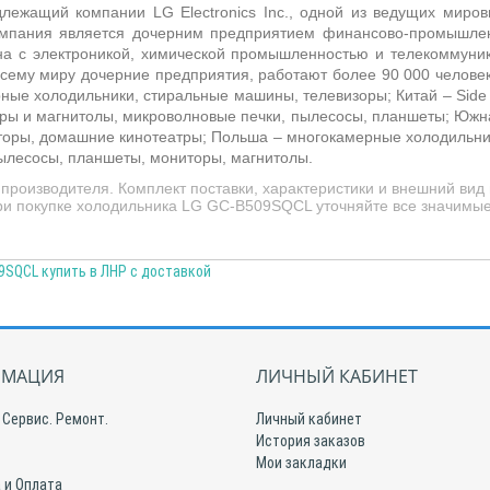
ежащий компании LG Electronics Inc., одной из ведущих мировы
Компания является дочерним предприятием финансово-промышл
ана с электроникой, химической промышленностью и телекоммун
сему миру дочерние предприятия, работают более 90 000 человек
рные холодильники, стиральные машины, телевизоры; Китай –
Side
нтры и магнитолы, микроволновые печки, пылесосы, планшеты; Южн
торы, домашние кинотеатры; Польша –
многокамерные холодильник
ылесосы, планшеты, мониторы, магнитолы.
производителя. Комплект поставки, характеристики и внешний вид
 При покупке холодильника LG GC-B509SQCL уточняйте все значимы
9SQCL купить в ЛНР с доставкой
МАЦИЯ
ЛИЧНЫЙ КАБИНЕТ
 Сервис. Ремонт.
Личный кабинет
История заказов
Мои закладки
 и Оплата