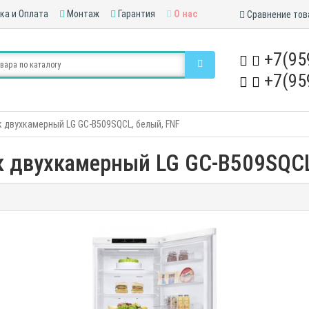
ка и Оплата
Монтаж
Гарантия
О нас
Сравнение тов
+7(95
+7(95
 двухкамерный LG GC-B509SQCL, белый, FNF
 двухкамерный LG GC-B509SQCL