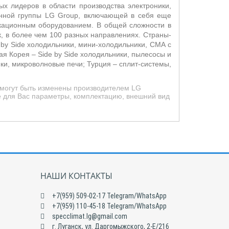
х лидеров в области производства электроники,
енной группы LG Group, включающей в себя еще
икационным оборудованием. В общей сложности в
, в более чем 100 разных направлениях. Страны-
 by Side холодильники, мини-холодильники, СМА с
ая Корея –
Side by Side холодильники, пылесосы и
и, микроволновые печи; Турция – сплит-системы,
 могут быть изменены производителем LG
е для Вас параметры, комплектацию, внешний вид
НАШИ КОНТАКТЫ
+7(959) 509-02-17 Telegram/WhatsApp
+7(959) 110-45-18 Telegram/WhatsApp
specclimat.lg@gmail.com
г. Луганск, ул. Даргомыжского, 2-Е/216