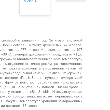
уточнить
 системой оттаивания «
Total
No
Frost
», системой
«
Door
Cooling
+», а также функциями: «Экспресс-
ная камера 277 литров. Морозильная камера 107
 +38°С. Температура хранения продуктов от +1 до
аморозка» устанавливает минимальную температуру
сс-охлаждение» включает режим кратковременного
чает режим экономии электроэнергии на случай
нутри холодильной камеры и в дверных корзинах.
ек свежести «
Fresh
Zone
» с нулевой температурой
й / фруктов помогают рационально использовать
мещенный на внутренней панели. Низкий уровень
рной уплотнитель «
Bio
Shield
». Интеллектуальная
трукция холодильника позволяет перенавешивать
12 кг/сутки, температура хранения замороженных
ии достигает 16 часов.