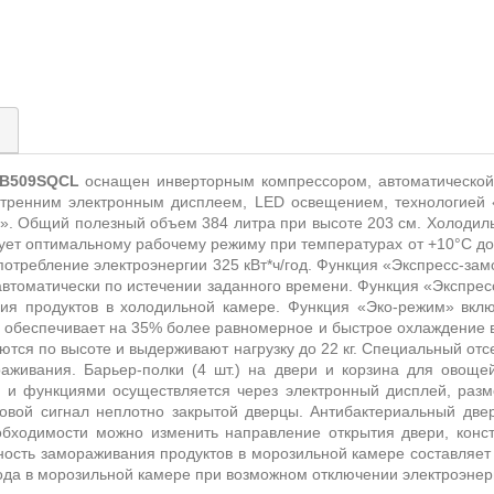
)
B
509
SQCL
оснащен инверторным компрессором, автоматической
утренним электронным дисплеем,
LED
освещением, технологией 
м».
Общий полезный объем 384 литра при высоте 203 см. Холодиль
вует оптимальному рабочему режиму при температурах от +10°С до
потребление электроэнергии 325 кВт*ч/год. Функция «Экспресс-з
 автоматически по истечении заданного времени. Функция «Экспре
ия продуктов в холодильной камере. Функция «Эко-режим» вклю
 обеспечивает на 35% более равномерное и быстрое охлаждение в
яются по высоте и выдерживают нагрузку до 22 кг. Специальный отс
аживания. Барьер-полки (4 шт.) на двери и корзина для овоще
 и функциями осуществляется через электронный дисплей, раз
ковой сигнал неплотно закрытой дверцы. Антибактериальный две
обходимости можно изменить направление открытия двери, конс
ность замораживания продуктов в морозильной камере составляет 
лода в морозильной камере при возможном отключении электроэнерг