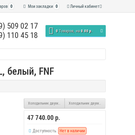
аров
0
Мои закладки
0
Личный кабинет
9) 509 02 17
0
Tоваров,
на
0.00 р.
9) 110 45 18
, белый, FNF
Холодильник двухкамерный LG GA-B509CLWL графит (A)
Холодильник двухкамерный LG GC-B459S
47 740.00 р.
Доступность:
Нет в наличии