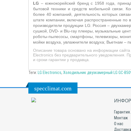
LG
– южнокорейский бренд с 1958 года, принадл
бытовой техники и средств мобильной связи. 
более 40 компаний, деятельность которых связ
штате компании, включая распространенные по в
производители продукции LG: Россия – двухкаме
сушкой, DVD- и Blu-ray плееры, музыкальные це
роботы-пылесосы, смартфоны, телевизоры, мони
мойки воздуха, увлажнители воздуха; Вьетнам –
п
Описание товара основано на информации сайта 
Electronics без предварительного уведомления.
и сроки гарантии у продавца.
Теги:
LG Electronics
,
Холодильник двухкамерный LG GC-B50
specclimat.com
ИНФОР
Гарантия.
Монтаж
О нас
Доставка