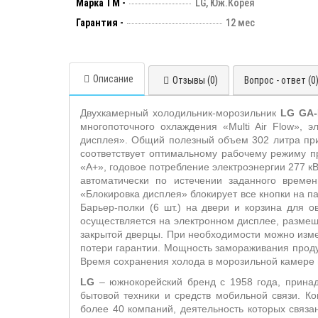
Марка ТМ -
LG, Юж.Корея
Гарантия -
12 мес
Описание
Отзывы (0)
Вопрос - ответ (0
Двухкамерный холодильник-морозильник
LG GA-
многопоточного охлаждения «Multi Air Flow», 
дисплея». Общий полезный объем 302 литра при
соответствует оптимальному рабочему режиму п
«А+», годовое потребление электроэнергии 277 к
автоматически по истечении заданного време
«Блокировка дисплея» блокирует все кнопки на па
Барьер-полки (6 шт.) на двери и корзина для 
осуществляется на электронном дисплее, размеще
закрытой дверцы. При необходимости можно изме
потери гарантии. Мощность замораживания продук
Время сохранения холода в морозильной камере 
LG
– южнокорейский бренд с 1958 года, принадл
бытовой техники и средств мобильной связи. 
более 40 компаний, деятельность которых связ