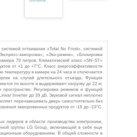
истемой оттаивания «Total No Frost», системой
Экспресс-заморозка», «Эко-режим», «Блокировка
камера 79 литров. Климатический класс «SN~ST»
ктов от +1 до +7°С. Класс энергоэффективности
ю температуру в камере на 24 часа и отключается
ргии на случай длительного отъезда. Функция
яются по высоте и выдерживают нагрузку до 22 кг.
е пространство. Регулировка режимов и функций
ear Inverter до 39 дБ. Звуковой сигнал неплотно
воляет перенавешивать дверь самостоятельно без
ранения замороженных продуктов от -15 до -23°С.
х лидеров в области производства электроники,
енной группы LG Group, включающей в себя еще
икационным оборудованием. В общей сложности в