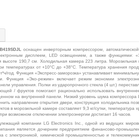
)
B419SDJL
оснащен инверторным компрессором, автоматической с
электронным дисплеем, LED освещением, а также функциями: «
 высоте 190,7 см. Холодильная камера 223 литра. Морозильная 
ри температурах от +10°С до +38°С. Температура хранения проду
Вт*ч/год. Функция «Экспресс-заморозка» устанавливает минимальну
ни. Функция «Эко-режим» включает режим экономии электроэне
нели управления. Полки из ударопрочного стекла (4 шт.) переставл
овощей / фруктов помогают рационально использовать внутренне
нном на внутренней панели. Низкий уровень шума компрессора Lin
нить направление открытия двери, конструкция холодильника поз
тов в морозильной камере составляет 9,3 кг/сутки, температура х
при возможном отключении электроэнергии достигает 16 часов.
ежащий компании LG Electronics Inc., одной из ведущих мировы
Компания является дочерним предприятием финансово-промышл
ана с электроникой, химической промышленностью и телекоммун