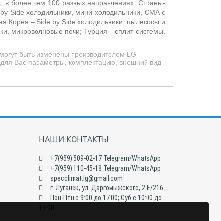
, в более чем 100 разных направлениях. Страны-
 by Side холодильники, мини-холодильники, СМА с
ая Корея –
Side by Side холодильники, пылесосы и
и, микроволновые печи; Турция – сплит-системы,
 могут быть изменены производителем LG
е для Вас параметры, комплектацию, внешний вид
НАШИ КОНТАКТЫ
+7(959) 509-02-17 Telegram/WhatsApp
+7(959) 110-45-18 Telegram/WhatsApp
specclimat.lg@gmail.com
г. Луганск, ул. Даргомыжского, 2-Е/216
Пон-Птн с 9:00 до 17:00; Суб с 10:00 до
15:00