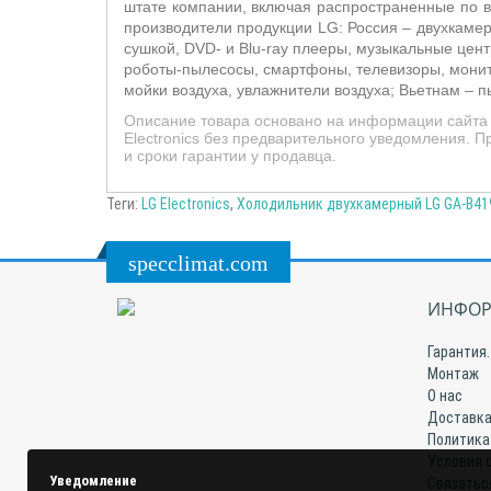
штате компании, включая распространенные по в
производители продукции LG: Россия – двухкаме
сушкой, DVD- и Blu-ray плееры, музыкальные це
роботы-пылесосы, смартфоны, телевизоры, мони
мойки воздуха, увлажнители воздуха; Вьетнам –
п
Описание товара основано на информации сайта 
Electronics без предварительного уведомления. 
и сроки гарантии у продавца.
Теги:
LG Electronics
,
Холодильник двухкамерный LG GA-B419
specclimat.com
ИНФОР
Гарантия.
Монтаж
О нас
Доставка
Политика
Условия 
Уведомление
Связатьс