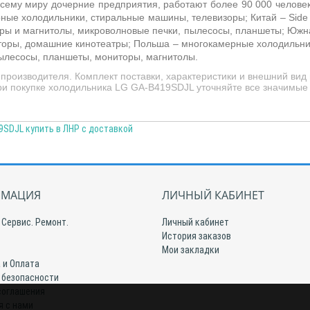
сему миру дочерние предприятия, работают более 90 000 человек
рные холодильники, стиральные машины, телевизоры; Китай –
Side
нтры и магнитолы, микроволновые печки, пылесосы, планшеты; Южн
торы, домашние кинотеатры; Польша –
многокамерные холодильник
ылесосы, планшеты, мониторы, магнитолы.
производителя. Комплект поставки, характеристики и внешний вид
При покупке холодильника LG GA-B419SDJL уточняйте все значимы
SDJL купить в ЛНР с доставкой
МАЦИЯ
ЛИЧНЫЙ КАБИНЕТ
 Сервис. Ремонт.
Личный кабинет
История заказов
Мои закладки
 и Оплата
 безопасности
соглашения
я с нами