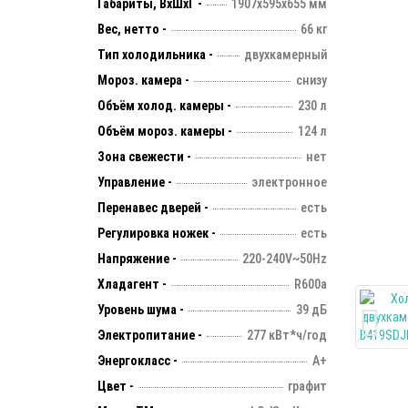
Габариты, ВхШхГ -
1907х595х655 мм
Вес, нетто -
66 кг
Тип холодильника -
двухкамерный
Мороз. камера -
снизу
Объём холод. камеры -
230 л
Объём мороз. камеры -
124 л
Зона свежести -
нет
Управление -
электронное
Перенавес дверей -
есть
Регулировка ножек -
есть
Напряжение -
220-240V~50Hz
Хладагент -
R600a
Уровень шума -
39 дБ
Электропитание -
277 кВт*ч/год
Энергокласс -
А+
Цвет -
графит