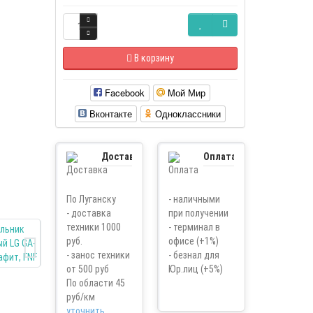
В корзину
Facebook
Мой Мир
Вконтакте
Одноклассники
Доставка
Оплата
По Луганску
- наличными
- доставка
при получении
техники 1000
- терминал в
руб.
офисе (+1%)
- занос техники
- безнал для
от 500 руб
Юр.лиц (+5%)
По области 45
руб/км
уточнить