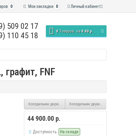
аров
0
Мои закладки
0
Личный кабинет
9) 509 02 17
0
Tоваров,
на
0.00 р.
9) 110 45 18
 графит, FNF
Холодильник двухкамерный LG GA-B419SBUL
Холодильник двухкамерный LG GA-B499T
44 900.00 р.
Доступность:
На складе