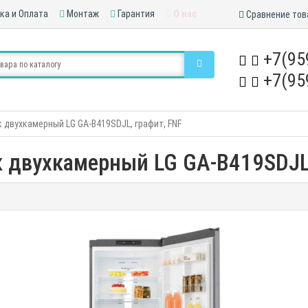
ка и Оплата
Монтаж
Гарантия
О нас
Сравнение тов
+7(95
+7(95
 двухкамерный LG GA-B419SDJL, графит, FNF
 двухкамерный LG GA-B419SDJL,