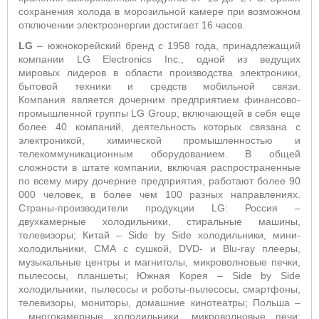
сохранения холода в морозильной камере при возможном
отключении электроэнергии достигает 16 часов.
LG
– южнокорейский бренд с 1958 года, принадлежащий
компании LG Electronics Inc., одной из ведущих
мировых лидеров в области производства электроники,
бытовой техники и средств мобильной связи.
Компания является дочерним предприятием финансово-
промышленной группы LG Group, включающей в себя еще
более 40 компаний, деятельность которых связана с
электроникой, химической промышленностью и
телекоммуникационным оборудованием. В общей
сложности в штате компании, включая распространенные
по всему миру дочерние предприятия, работают более 90
000 человек, в более чем 100 разных направлениях.
Страны-производители продукции LG: Россия –
двухкамерные холодильники, стиральные машины,
телевизоры; Китай –
Side by Side холодильники, мини-
холодильники, СМА с сушкой, DVD- и Blu-ray плееры,
музыкальные центры и магнитолы, микроволновые печки,
пылесосы, планшеты; Южная Корея –
Side by Side
холодильники, пылесосы и роботы-пылесосы, смартфоны,
телевизоры, мониторы, домашние кинотеатры; Польша –
многокамерные холодильники, микроволновые печи;