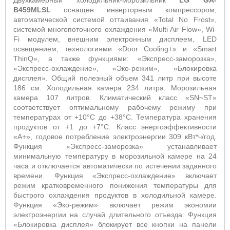
Двухкамерный холодильник-морозильник
LG GA-
B459MLSL
оснащен инверторным компрессором,
автоматической системой оттаивания «Total No Frost»,
системой многопоточного охлаждения «Multi Air Flow», Wi-
Fi модулем, внешним электронным дисплеем, LED
освещением, технологиями «Door Cooling+» и «Smart
ThinQ», а также функциями: «Экспресс-заморозка»,
«Экспресс-охлаждение», «Эко-режим», «Блокировка
дисплея». Общий полезный объем 341 литр при высоте
186 см. Холодильная камера 234 литра. Морозильная
камера 107 литров. Климатический класс «SN~ST»
соответствует оптимальному рабочему режиму при
температурах от +10°С до +38°С. Температура хранения
продуктов от +1 до +7°С. Класс энергоэффективности
«А+», годовое потребление электроэнергии 309 кВт*ч/год.
Функция «Экспресс-заморозка» устанавливает
минимальную температуру в морозильной камере на 24
часа и отключается автоматически по истечении заданного
времени. Функция «Экспресс-охлаждение» включает
режим кратковременного понижения температуры для
быстрого охлаждения продуктов в холодильной камере.
Функция «Эко-режим» включает режим экономии
электроэнергии на случай длительного отъезда. Функция
«Блокировка дисплея» блокирует все кнопки на панели