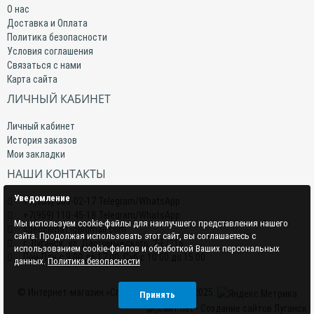
О нас
Доставка и Оплата
Политика безопасности
Условия соглашения
Связаться с нами
Карта сайта
ЛИЧНЫЙ КАБИНЕТ
Личный кабинет
История заказов
Мои закладки
НАШИ КОНТАКТЫ
Уведомление
+7(959) 509-02-17 Telegram/WhatsApp
+7(959) 110-45-18 Telegram/WhatsApp
Мы используем cookie-файлы для наилучшего представления нашего
specclimat.lg@gmail.com
сайта. Продолжая использовать этот сайт, вы соглашаетесь с
г. Луганск, ул. Даргомыжского, 2-Е/216
использованием cookie-файлов и обработкой Ваших персональных
Пон-Птн с 9:00 до 17:00; Суб с 10:00 до 15:00
данных.
Политика безопасности
© Интернет-магазин «СпецКлимат» 2015–2025.
Принять