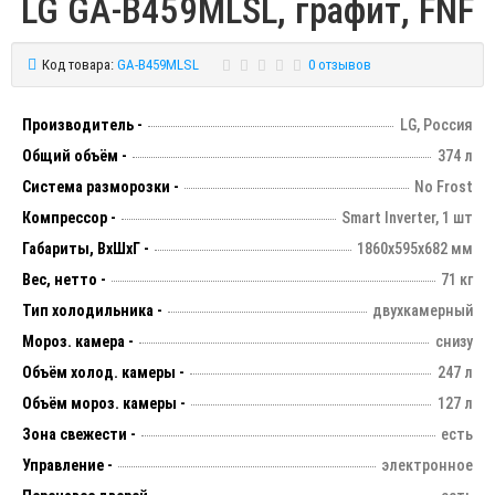
LG GA-B459MLSL, графит, FNF
Код товара:
GA-B459MLSL
0 отзывов
Производитель -
LG, Россия
Общий объём -
374 л
Система разморозки -
No Frost
Компрессор -
Smart Inverter, 1 шт
Габариты, ВхШхГ -
1860х595х682 мм
Вес, нетто -
71 кг
Тип холодильника -
двухкамерный
Мороз. камера -
снизу
Объём холод. камеры -
247 л
Объём мороз. камеры -
127 л
Зона свежести -
есть
Управление -
электронное