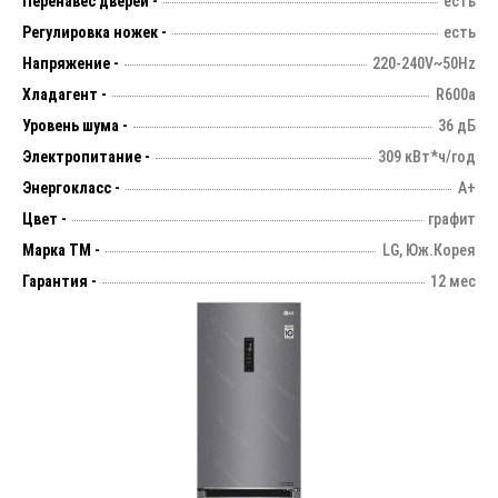
Перенавес дверей -
есть
Регулировка ножек -
есть
Напряжение -
220-240V~50Hz
Хладагент -
R600a
Уровень шума -
36 дБ
Электропитание -
309 кВт*ч/год
Энергокласс -
А+
Цвет -
графит
Марка ТМ -
LG, Юж.Корея
Гарантия -
12 мес