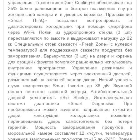
управления. Технология «Door Cooling+» обеспечивает на
35% более равномерное и быстрое охлаждение внутри
холодильной камеры и в дверных корзинах. Приложение
«Smart ThinQ» позволяет контролировать и
диагностировать холодильник при помощи смартфона
через Wi-Fi. Полки из ударопрочного стекла (3 шт.)
переставляются по высоте и выдерживают нагрузку до 22
кг. Специальный отсек свежести «Fresh Zone» с нулевой
температурой для поддержания свежести продуктов без
замораживания. Барьер-полки (3 шт.) на двери и корзина
для овощей / фруктов помогают рационально использовать
внутреннее пространство. Управление режимами и
функциями осуществляется через электронный дисплей,
размещенный на внешней панели двери. Низкий уровень
шума компрессора Smart Inverter до 36 дБ. Звуковой
сигнал неплотно закрытой дверцы. Антибактериальный
дверной уплотнитель «Bio Shield». Интеллектуальная
система диагностики «Smart Diagnosis». При
необходимости можно изменить направление открытия
двери, конструкция холодильника позволяет
перенавешивать дверь самостоятельно без потери
гарантии. Мощность замораживания продуктов в
морозильной камере составляет 12 кг/сутки, температура
хранения замороженных продуктов от -15 до -24°С. Время