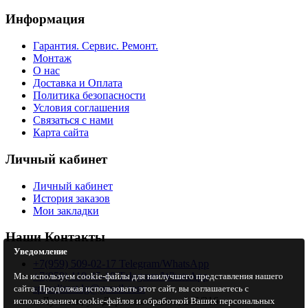
Информация
Гарантия. Сервис. Ремонт.
Монтаж
О нас
Доставка и Оплата
Политика безопасности
Условия соглашения
Связаться с нами
Карта сайта
Личный кабинет
Личный кабинет
История заказов
Мои закладки
Наши Контакты
Уведомление
+7(959) 509-02-17 Telegram/WhatsApp
+7(959) 110-45-18 Telegram/WhatsApp
Мы используем cookie-файлы для наилучшего представления нашего
specclimat.lg@gmail.com
сайта. Продолжая использовать этот сайт, вы соглашаетесь с
г. Луганск, ул. Даргомыжского, 2-Е/216
использованием cookie-файлов и обработкой Ваших персональных