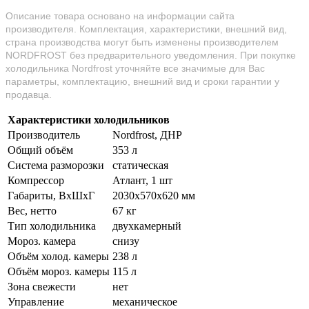
Описание товара основано на информации сайта
производителя. Комплектация, характеристики, внешний вид,
страна производства могут быть изменены производителем
NORDFROST без предварительного уведомления. При покупке
холодильника Nordfrost уточняйте все значимые для Вас
параметры, комплектацию, внешний вид и сроки гарантии у
продавца.
Характеристики холодильников
Производитель
Nordfrost, ДНР
Общий объём
353 л
Система разморозки
статическая
Компрессор
Атлант, 1 шт
Габариты, ВхШхГ
2030х570х620 мм
Вес, нетто
67 кг
Тип холодильника
двухкамерный
Мороз. камера
снизу
Объём холод. камеры
238 л
Объём мороз. камеры
115 л
Зона свежести
нет
Управление
механическое