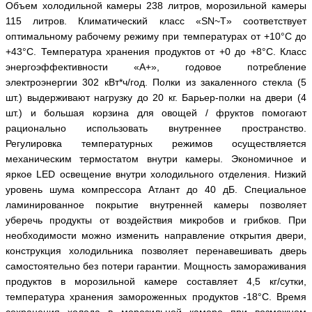
Объем холодильной камеры 238 литров, морозильной камеры
115 литров. Климатический класс «SN~T» соответствует
оптимальному рабочему режиму при температурах от +10°С до
+43°С. Температура хранения продуктов от +0 до +8°С. Класс
энергоэффективности «А+», годовое потребление
электроэнергии 302 кВт*ч/год. Полки из закаленного стекла (5
шт.) выдерживают нагрузку до 20 кг. Барьер-полки на двери (4
шт.) и большая корзина для овощей / фруктов помогают
рационально использовать внутреннее пространство.
Регулировка температурных режимов осуществляется
механическим термостатом внутри камеры. Экономичное и
яркое LED освещение внутри холодильного отделения. Низкий
уровень шума компрессора Атлант до 40 дБ. Специальное
ламинированное покрытие внутренней камеры позволяет
уберечь продукты от воздействия микробов и грибков. При
необходимости можно изменить направление открытия двери,
конструкция холодильника позволяет перенавешивать дверь
самостоятельно без потери гарантии. Мощность замораживания
продуктов в морозильной камере составляет 4,5 кг/сутки,
температура хранения замороженных продуктов -18°С. Время
сохранения холода в морозильной камере при возможном