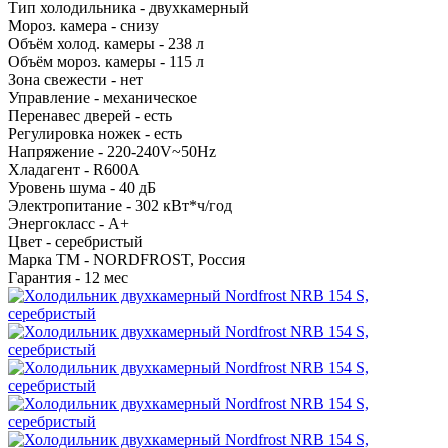
Тип холодильника -
двухкамерный
Мороз. камера -
снизу
Объём холод. камеры -
238 л
Объём мороз. камеры -
115 л
Зона свежести -
нет
Управление -
механическое
Перенавес дверей -
есть
Регулировка ножек -
есть
Напряжение -
220-240V~50Hz
Хладагент -
R600A
Уровень шума -
40 дБ
Электропитание -
302 кВт*ч/год
Энергокласс -
А+
Цвет -
серебристый
Марка ТМ -
NORDFROST, Россия
Гарантия -
12 мес