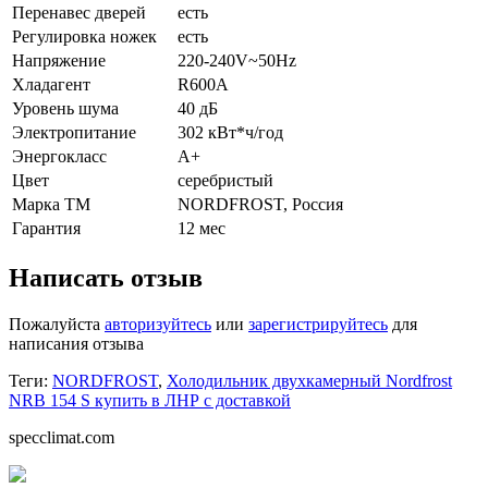
Перенавес дверей
есть
Регулировка ножек
есть
Напряжение
220-240V~50Hz
Хладагент
R600A
Уровень шума
40 дБ
Электропитание
302 кВт*ч/год
Энергокласс
А+
Цвет
серебристый
Марка ТМ
NORDFROST, Россия
Гарантия
12 мес
Написать отзыв
Пожалуйста
авторизуйтесь
или
зарегистрируйтесь
для
написания отзыва
Теги:
NORDFROST
,
Холодильник двухкамерный Nordfrost
NRB 154 S купить в ЛНР с доставкой
specclimat.com