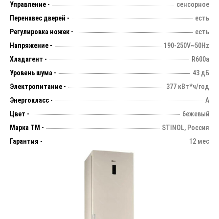
Управление -
сенсорное
Перенавес дверей -
есть
Регулировка ножек -
есть
Напряжение -
190-250V~50Hz
Хладагент -
R600а
Уровень шума -
43 дБ
Электропитание -
377 кВт*ч/год
Энергокласс -
A
Цвет -
бежевый
Марка ТМ -
STINOL, Россия
Гарантия -
12 мес