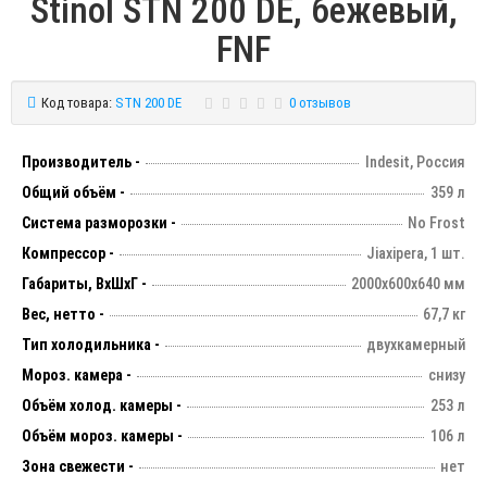
Stinol STN 200 DE, бежевый,
FNF
Код товара:
STN 200 DE
0 отзывов
Производитель -
Indesit, Россия
Общий объём -
359 л
Система разморозки -
No Frost
Компрессор -
Jiaxipera, 1 шт.
Габариты, ВхШхГ -
2000х600х640 мм
Вес, нетто -
67,7 кг
Тип холодильника -
двухкамерный
Мороз. камера -
снизу
Объём холод. камеры -
253 л
Объём мороз. камеры -
106 л
Зона свежести -
нет