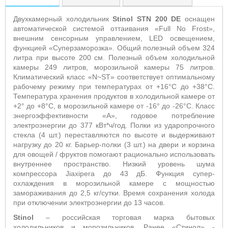
Двухкамерный холодильник
Stinol
STN
200 DE
оснащен
автоматической системой оттаивания «Full
No
Frost
»,
внешним сенсорным
управлением,
LED
освещением,
функцией «Суперзаморозка».
Общий полезный объем 324
литра при высоте 200 см. Полезный объем холодильной
камеры 249 литров, морозильной камеры 75 литров.
Климатический класс «
N
~
ST
» соответствует оптимальному
рабочему режиму при температурах от +16°С до +38°С.
Температура хранения продуктов в холодильной камере от
+2° до +8°С, в морозильной камере от -16° до -26°С. Класс
энергоэффективности «А», годовое потребление
электроэнергии до 377 кВт*ч/год. Полки из ударопрочного
стекла (4 шт.) переставляются по высоте и выдерживают
нагрузку до 20 кг. Барьер-полки (3 шт.) на двери и корзина
для овощей / фруктов помогают рационально использовать
внутреннее пространство.
Низкий уровень шума
компрессора
Jiaxipera
до 43 дБ.
Функция супер-
охлаждения в морозильной камере с мощностью
замораживания до 2,5 кг/сутки. Время сохранения холода
при отключении электроэнергии до 13 часов.
Stinol
– российская торговая марка бытовых
холодильников и морозильников. Ранее «Стинол» -