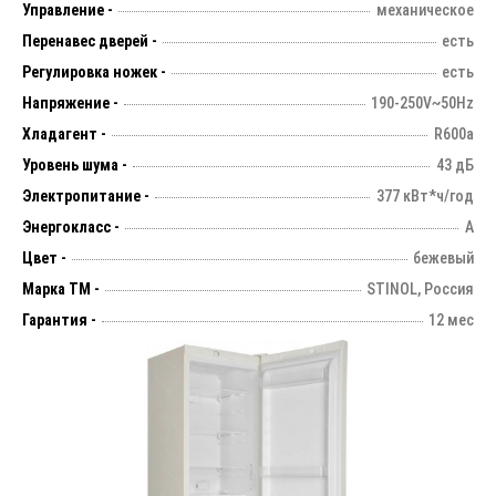
Управление -
механическое
Перенавес дверей -
есть
Регулировка ножек -
есть
Напряжение -
190-250V~50Hz
Хладагент -
R600а
Уровень шума -
43 дБ
Электропитание -
377 кВт*ч/год
Энергокласс -
A
Цвет -
бежевый
Марка ТМ -
STINOL, Россия
Гарантия -
12 мес