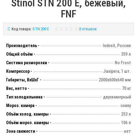
Stinol STN 200 E, бежевый,
FNF
Код товара:
STN 200 E
0 отзывов
Производитель -
Indesit, Россия
Общий объём -
359 л
Система разморозки -
No Frost
Компрессор -
Jiaxipera, 1 шт.
Габариты, ВхШхГ -
2000х600х640 мм
Вес, нетто -
70 кг
Тип холодильника -
двухкамерный
Мороз. камера -
снизу
Объём холод. камеры -
253 л
Объём мороз. камеры -
106 л
Зона свежести -
нет