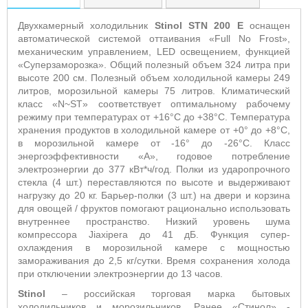
Двухкамерный холодильник
Stinol
STN
200 E
оснащен
автоматической системой оттаивания «Full
No
Frost
»,
механическим управлением,
LED
освещением, функцией
«Суперзаморозка».
Общий полезный объем 324 литра при
высоте 200 см. Полезный объем холодильной камеры 249
литров, морозильной камеры 75 литров. Климатический
класс «
N
~
ST
» соответствует оптимальному рабочему
режиму при температурах от +16°С до +38°С. Температура
хранения продуктов в холодильной камере от +0° до +8°С,
в морозильной камере от -16° до -26°С. Класс
энергоэффективности «А», годовое потребление
электроэнергии до 377 кВт*ч/год. Полки из ударопрочного
стекла (4 шт.) переставляются по высоте и выдерживают
нагрузку до 20 кг. Барьер-полки (3 шт.) на двери и корзина
для овощей / фруктов помогают рационально использовать
внутреннее пространство.
Низкий уровень шума
компрессора
Jiaxipera
до 41 дБ.
Функция супер-
охлаждения в морозильной камере с мощностью
замораживания до 2,5 кг/сутки. Время сохранения холода
при отключении электроэнергии до 13 часов.
Stinol
– российская торговая марка бытовых
холодильников и морозильников. Ранее «Стинол» -