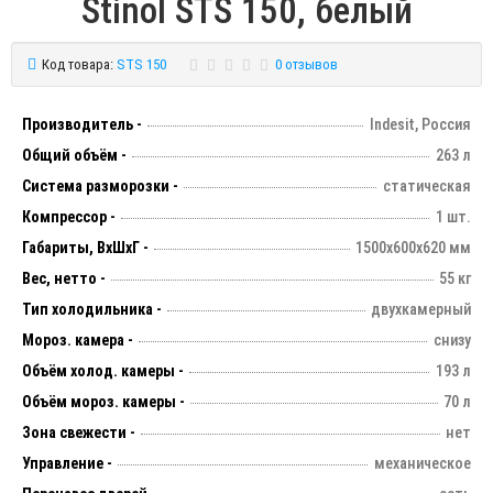
Stinol STS 150, белый
Код товара:
STS 150
0 отзывов
Производитель -
Indesit, Россия
Общий объём -
263 л
Система разморозки -
статическая
Компрессор -
1 шт.
Габариты, ВхШхГ -
1500х600х620 мм
Вес, нетто -
55 кг
Тип холодильника -
двухкамерный
Мороз. камера -
снизу
Объём холод. камеры -
193 л
Объём мороз. камеры -
70 л
Зона свежести -
нет
Управление -
механическое