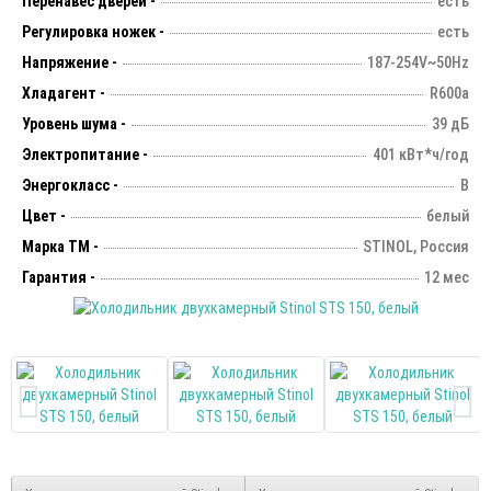
Перенавес дверей -
есть
Регулировка ножек -
есть
Напряжение -
187-254V~50Hz
Хладагент -
R600а
Уровень шума -
39 дБ
Электропитание -
401 кВт*ч/год
Энергокласс -
B
Цвет -
белый
Марка ТМ -
STINOL, Россия
Гарантия -
12 мес