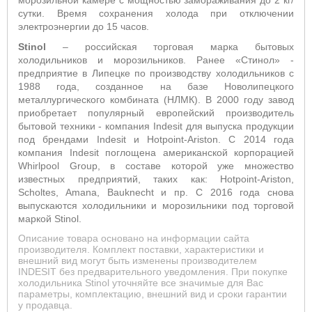
морозильной камере с мощностью замораживания до 2 кг/
сутки. Время сохранения холода при отключении
электроэнергии до 15 часов.
Stinol
– российская торговая марка бытовых
холодильников и морозильников. Ранее «Стинол» -
предприятие в Липецке по производству холодильников c
1988 года, созданное на базе Новолипецкого
металлургического комбината (НЛМК). В 2000 году завод
приобретает популярный европейский производитель
бытовой техники - компания Indesit для выпуска продукции
под брендами Indesit и Hotpoint-Ariston. С 2014 года
компания Indesit поглощена американской корпорацией
Whirlpool Group, в составе которой уже множество
известных предприятий, таких как: Hotpoint-Ariston,
Scholtes, Amana, Bauknecht и пр. C 2016 года снова
выпускаются холодильники и морозильники под торговой
маркой Stinol.
Описание товара основано на информации сайта
производителя. Комплект поставки, характеристики и
внешний вид могут быть изменены производителем
INDESIT без предварительного уведомления. При покупке
холодильника Stinol уточняйте все значимые для Вас
параметры, комплектацию, внешний вид и сроки гарантии
у продавца.