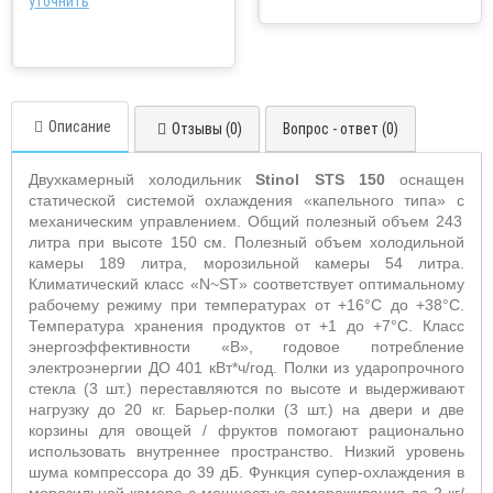
уточнить
Описание
Отзывы (0)
Вопрос - ответ (0)
Двухкамерный холодильник
Stinol
STS
150
оснащен
статической системой охлаждения «капельного типа»
c
механическим управлением.
Общий полезный объем 243
литра при высоте 150 см. Полезный объем холодильной
камеры 189 литра, морозильной камеры 54 литра.
Климатический класс «
N
~
ST
» соответствует оптимальному
рабочему режиму при температурах от +16°С до +38°С.
Температура хранения продуктов от +1 до +7°С. Класс
энергоэффективности «В», годовое потребление
электроэнергии ДО 401 кВт*ч/год. Полки из ударопрочного
стекла (3 шт.) переставляются по высоте и выдерживают
нагрузку до 20 кг. Барьер-полки (3 шт.) на двери и две
корзины для овощей / фруктов помогают рационально
использовать внутреннее пространство.
Низкий уровень
шума компрессора до 39 дБ.
Функция супер-охлаждения в