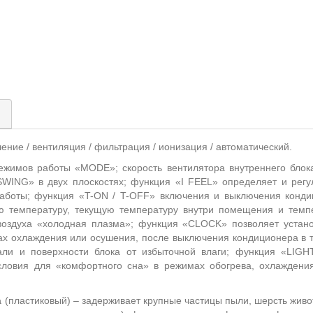
)
шение / вентиляция / фильтрация / ионизация / автоматический.
жимов работы «MODE»; скорость вентилятора внутреннего блока
ING» в двух плоскостях; функция «I FEEL» определяет и регу
работы; функция «T-ON / T-OFF» включения и выключения конд
ую температуру, текущую температуру внутри помещения и тем
воздуха «холодная плазма»; функция «CLOCK» позволяет устано
ах охлаждения или осушения, после выключения кондиционера в т
али и поверхности блока от избыточной влаги; функция «LIGH
словия для «комфортного сна» в режимах обогрева, охлаждения
а
(пластиковый) – задерживает крупные частицы пыли, шерсть живот