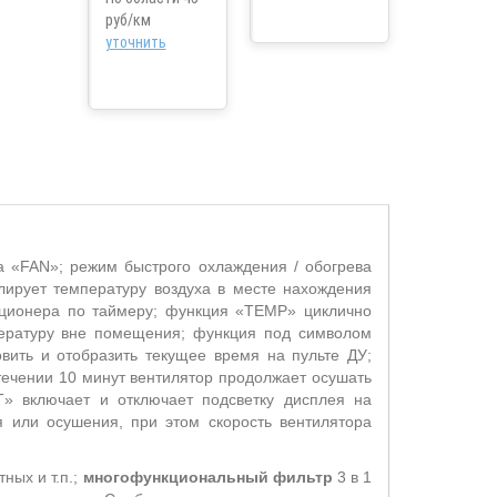
руб/км
уточнить
 «FAN»; режим быстрого охлаждения / обогрева
лирует температуру воздуха в месте нахождения
иционера по таймеру; функция «TEMP» циклично
пературу вне помещения; функция под символом
вить и отобразить текущее время на пульте ДУ;
ечении 10 минут вентилятор продолжает осушать
T» включает и отключает подсветку дисплея на
 или осушения, при этом скорость вентилятора
ных и т.п.;
многофункциональный фильтр
3 в 1