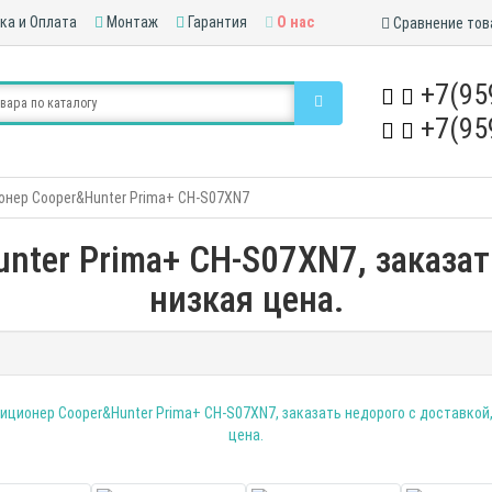
ка и Оплата
Монтаж
Гарантия
О нас
Сравнение тов
+7(95
+7(95
онер Cooper&Hunter Prima+ CH-S07XN7
ter Prima+ CH-S07XN7, заказат
низкая цена.