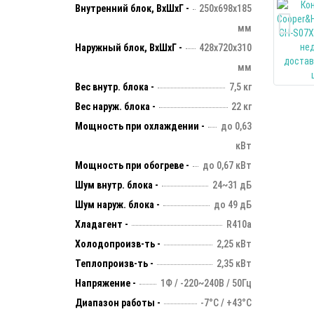
Внутренний блок, ВхШхГ -
250х698х185
мм
Наружный блок, ВхШхГ -
428х720х310
мм
Вес внутр. блока -
7,5 кг
Вес наруж. блока -
22 кг
Мощность при охлаждении -
до 0,63
кВт
Мощность при обогреве -
до 0,67 кВт
Шум внутр. блока -
24~31 дБ
Шум наруж. блока -
до 49 дБ
Хладагент -
R410a
Холодопроизв-ть -
2,25 кВт
Теплопроизв-ть -
2,35 кВт
Напряжение -
1Ф / -220~240В / 50Гц
Диапазон работы -
-7°С / +43°С