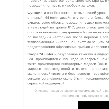
– состоит из акаро-бактериального фильтра (дл
помещения от пыли, микробов и запахов.
Функции и особенности
– самый низкий уровень
стильный «hi-tech» дизайн внутреннего блока;
охватом всего объема помещения в двух плоскос
в нем людей на уровне 8°С, достаточном для б
обогрева вентилятор внутреннего блока не включ
по последним настройкам после перебоя в элек
теплообменника «Green-Fin»; система защиты от
предотвращения образования грибков и плесени в
Cooper&Hunter
–
безупречное качество и лидерст
C&H производятся с 1991 года на современном з
также производятся инверторные модели Daikin 
мировых производителей и включён в рейтинг
экологической чистоты и безопасности – сертифи
сегодня установлено около 3 млн. кондиционер
сервисной поддержкой.
Описание товара основано на информации сайта про
уведомления. При покупке кондиц