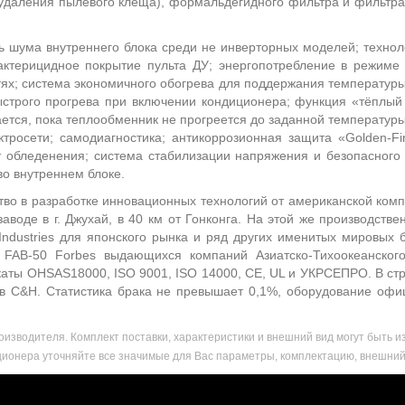
я удаления пылевого клеща), формальдегидного фильтра и фильтр
 шума внутреннего блока среди не инверторных моделей; технологи
 бактерицидное покрытие пульта ДУ; энергопотребление в режиме
тях; система экономичного обогрева для поддержания температуры
ыстрого прогрева при включении кондиционера; функция «тёплый
ается, пока теплообменник не прогреется до заданной температуры
тросети; самодиагностика; антикоррозионная защита «Golden-Fi
 обледенения; система стабилизации напряжения и безопасного 
о внутреннем блоке.
во в разработке инновационных технологий от американской компа
аводе в г. Джухай, в 40 км от Гонконга. На этой же производств
Industries для японского рынка и ряд других именитых мировых 
 FAB-50 Forbes выдающихся компаний Азиатско-Тихоокеанско
каты OHSAS18000, ISO 9001, ISO 14000, CE, UL и УКРСЕПРО. В ст
ов C&H. Статистика брака не превышает 0,1%, оборудование офи
изводителя. Комплект поставки, характеристики и внешний вид могут быть
ионера уточняйте все значимые для Вас параметры, комплектацию, внешний 