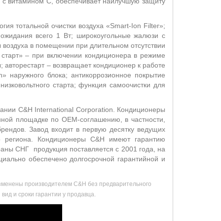
а с витамином С, обеспечивает наилучшую защиту
я тотальной очистки воздуха «Smart-Ion Filter»;
 ожидания всего 1 Вт; широкоугольные жалюзи с
 воздуха в помещении при длительном отсутствии
 старт» – при включении кондиционера в режиме
; авторестарт – возвращает кондиционер к работе
n» наружного блока; антикоррозионное покрытие
низковольтного старта; функция самоочистки для
нии C&H International Corporation. Кондиционеры
енной площадке по ОЕМ-соглашению, в частности,
брендов. Завод входит в первую десятку ведущих
го региона. Кондиционеры C&H имеют гарантию
раны СНГ продукция поставляется с 2001 года, на
циально обеспечено долгосрочной гарантийной и
 изменены производителем C&H без предварительного
вид и сроки гарантии у продавца.