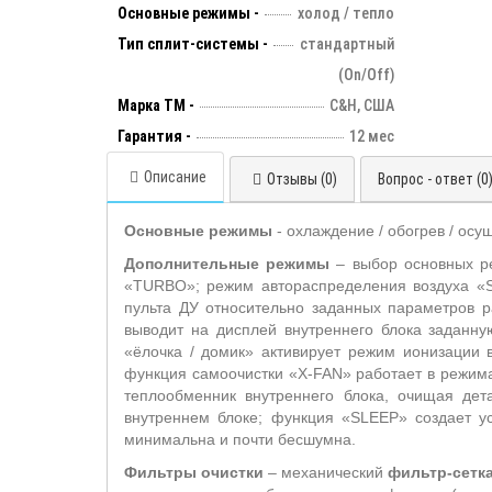
Основные режимы -
холод / тепло
Тип сплит-системы -
стандартный
(On/Off)
Марка ТМ -
C&H, США
Гарантия -
12 мес
Описание
Отзывы (0)
Вопрос - ответ (0
Основные режимы
- охлаждение / обогрев / осу
Дополнительные режимы
– выбор основных ре
«TURBO»; режим автораспределения воздуха «SW
пульта ДУ относительно заданных параметров 
выводит на дисплей внутреннего блока заданн
«ёлочка / домик» активирует режим ионизации 
функция самоочистки «X-FAN» работает в режим
теплообменник внутреннего блока, очищая дет
внутреннем блоке; функция «SLEEP» создает у
минимальна и почти бесшумна.
Фильтры очистки
– механический
фильтр-сетк