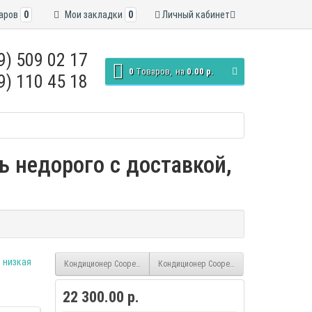
аров
0
Мои закладки
0
Личный кабинет
9) 509 02 17
0
Tоваров,
на
0.00 р.
9) 110 45 18
ь недорого с доставкой,
Кондиционер Cooper&Hunter Air-Master CH-S24FTXP-NG inverter
Кондиционер Cooper&Hunter Prima+ CH-S0
22 300.00 р.