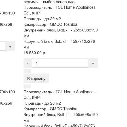
режимы – выбор основных..
Производитель -
TCL Home Appliances
700х190
Co., КНР
Площадь -
до 20 м2
96х256
Компрессор -
GMCC Toshiba
Внутренний блок, ВхШхГ -
255х698х190
мм
Наружный блок, ВхШхГ -
459х712х276
+
мм
18 530.00 р.
-
+
В корзину
700х190
Производитель -
TCL Home Appliances
Co., КНР
96х256
Площадь -
до 20 м2
Компрессор -
GMCC Toshiba
Внутренний блок, ВхШхГ -
255х698х190
мм
Наружный блок, ВхШхГ -
459х712х276