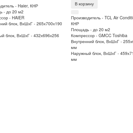
В корзину
дитель -
Haier, КНР
ь -
до 20 м2
ссор -
HAIER
Производитель -
TCL Air Conditi
ний блок, ВхШхГ -
265х700х190
КНР
Площадь -
до 20 м2
й блок, ВхШхГ -
432х696х256
Компрессор -
GMCC Toshiba
Внутренний блок, ВхШхГ -
255х
мм
Наружный блок, ВхШхГ -
459х7
мм