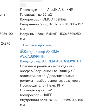
Производитель -
Arcelik A.S., КНР
oner,
Площадь -
до 25 м2
Компрессор -
GMCC Toshiba
Внутренний блок, ВхШхГ -
270х805х197
мм
698х190
Наружный блок, ВхШхГ -
530х680х250
мм
12х276
Быстрый просмотр
Кондиционер AXIOMA ASX/ASB09H1R
Основные режимы - охлаждение /
обогрев / осушение / вентиляция /
автоматический. Дополнительные
режимы – выбор основных режимов р..
Производитель -
Haier, КНР
Площадь -
до 25 м2
Компрессор -
HAIER
Внутренний блок, ВхШхГ -
265х700х190
мм