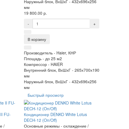
Наружный блок, ВхШхГ -
432х696х256
мм
19 800.00 р.
-
+
В корзину
Производитель -
Haier, КНР
Площадь -
до 25 м2
Компрессор -
HAIER
Внутренний блок, ВхШхГ -
265х700х190
мм
Наружный блок, ВхШхГ -
432х696х256
мм
Быстрый просмотр
II FU-
Кондиционер DENKO White Lotus
DECH-12 (On/Off)
е /
Основные режимы - охлаждение /