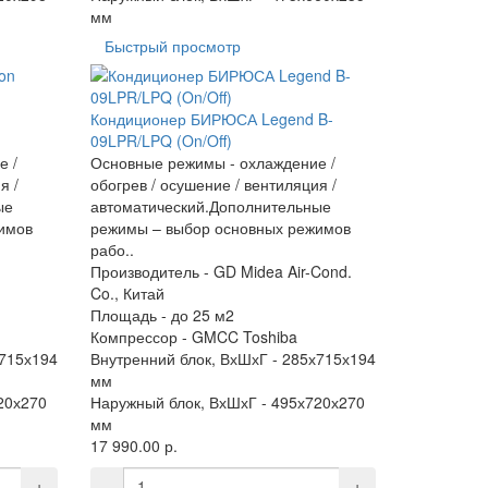
мм
Быстрый просмотр
Кондиционер БИРЮСА Legend B-
09LPR/LPQ (On/Off)
е /
Основные режимы - охлаждение /
я /
обогрев / осушение / вентиляция /
ые
автоматический.Дополнительные
имов
режимы – выбор основных режимов
рабо..
Производитель -
GD Midea Air-Cond.
Co., Китай
Площадь -
до 25 м2
Компрессор -
GMCC Toshiba
715х194
Внутренний блок, ВхШхГ -
285х715х194
мм
20х270
Наружный блок, ВхШхГ -
495х720х270
мм
17 990.00 р.
+
-
+