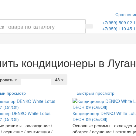
Сравнени
+7(959) 509 02 1
+7(959) 110 45 1
пить кондиционеры в Луга
ровать
48
ый просмотр
Быстрый просмотр
онер DENKO White Lotus
Кондиционер DENKO White Lot
 (On/Off)
DECH-09 (On/Off)
е режимы - охлаждение /
Основные режимы - охлаждени
 / осушение / вентиляция /
обогрев / осушение / вентиляци