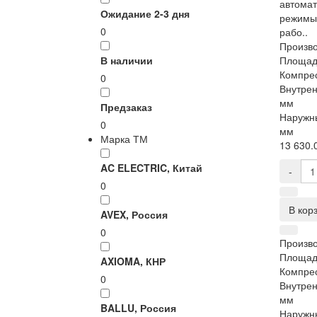
автомат
Ожидание 2-3 дня
режимы
0
рабо..
Произво
В наличии
Площад
Компре
0
Внутрен
мм
Предзаказ
Наружны
0
мм
Марка ТМ
13 630.0
AC ELECTRIC, Китай
-
0
В кор
AVEX, Россия
0
Произво
Площад
AXIOMA, КНР
Компре
0
Внутрен
мм
BALLU, Россия
Наружны