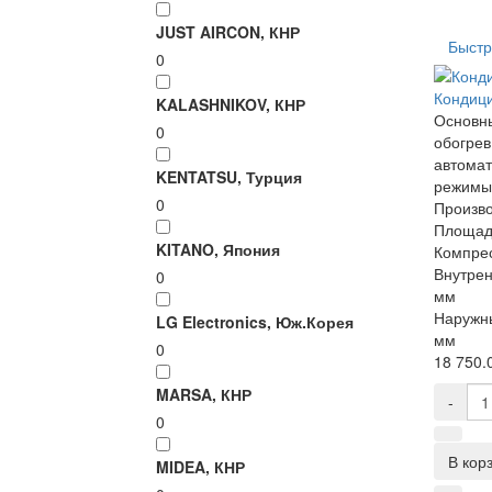
JUST AIRCON, КНР
Быстр
0
Кондиц
KALASHNIKOV, КНР
Основны
0
обогрев
автомат
KENTATSU, Турция
режимы 
0
Произво
Площад
KITANO, Япония
Компре
Внутрен
0
мм
Наружны
LG Electronics, Юж.Корея
мм
0
18 750.0
MARSA, КНР
-
0
В кор
MIDEA, КНР