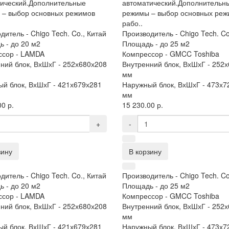
ический.Дополнительные
автоматический.Дополнительн
 – выбор основных режимов
режимы – выбор основных реж
рабо..
дитель -
Chigo Tech. Co., Китай
Производитель -
Chigo Tech. Co
ь -
до 20 м2
Площадь -
до 25 м2
ссор -
LAMDA
Компрессор -
GMCC Toshiba
ний блок, ВхШхГ -
252х680х208
Внутренний блок, ВхШхГ -
252х
мм
й блок, ВхШхГ -
421х679х281
Наружный блок, ВхШхГ -
473х7
мм
0 р.
15 230.00 р.
+
-
зину
В корзину
дитель -
Chigo Tech. Co., Китай
Производитель -
Chigo Tech. Co
ь -
до 20 м2
Площадь -
до 25 м2
ссор -
LAMDA
Компрессор -
GMCC Toshiba
ний блок, ВхШхГ -
252х680х208
Внутренний блок, ВхШхГ -
252х
мм
й блок, ВхШхГ -
421х679х281
Наружный блок, ВхШхГ -
473х7