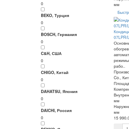
0
мм
Быстр
BEKO, Турция
0
Кондиц
BOSCH, Германия
07LPR/L
0
Основны
обогрев
C&H, США
автомат
режимы
0
рабо..
Произво
CHIGO, Китай
Co., Ки
0
Площад
Компре
DAHATSU, Япония
Внутрен
0
мм
Наружны
DAICHI, Россия
мм
0
15 990.0
-