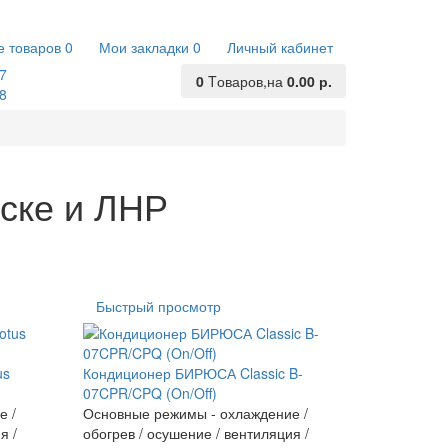
е товаров
0
Мои закладки
0
Личный кабинет
7
0
Tоваров,
на
0.00 р.
8
нске и ЛНР
Быстрый просмотр
us
Кондиционер БИРЮСА Classic B-
07CPR/CPQ (On/Off)
е /
Основные режимы - охлаждение /
я /
обогрев / осушение / вентиляция /