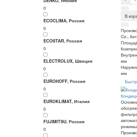
DENKO, Япония
0
В кор
ECOCLIMA, Россия
0
Произво
Co., Ки
ECOSTAR, Россия
Площад
0
Компре
Внутрен
ELECTROLUX, Швеция
мм
Наружны
0
мм
EUROHOFF, Россия
Быстр
0
Кондиц
EUROKLIMAT, Италия
Основны
обогрев
0
фильтра
автомат
FUJIMITSU, Россия
режимы 
0
Произво