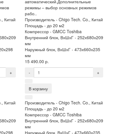
ые
автоматический.Дополнительные
имов
режимы – выбор основных режимов
рабо..
., Китай
Производитель -
Chigo Tech. Co., Китай
Площадь -
до 20 м2
Компрессор -
GMCC Toshiba
680х209
Внутренний блок, ВхШхГ -
252х680х209
мм
20х298
Наружный блок, ВхШхГ -
473х660х235
мм
15 490.00 р.
+
-
+
В корзину
., Китай
Производитель -
Chigo Tech. Co., Китай
Площадь -
до 20 м2
Компрессор -
GMCC Toshiba
680х209
Внутренний блок, ВхШхГ -
252х680х209
мм
20х298
Наружный блок, ВхШхГ -
473х660х235