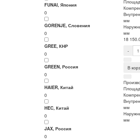
Площад
FUNAI, Япония
Компре
0
Внутрен
мм
GORENJE, Словения
Наружны
мм
0
18 150.0
GREE, КНР
-
0
GREEN, Россия
В кор
0
Произво
HAIER, Китай
Площад
Компре
0
Внутрен
мм
HEC, Китай
Наружны
0
мм
JAX, Россия
0