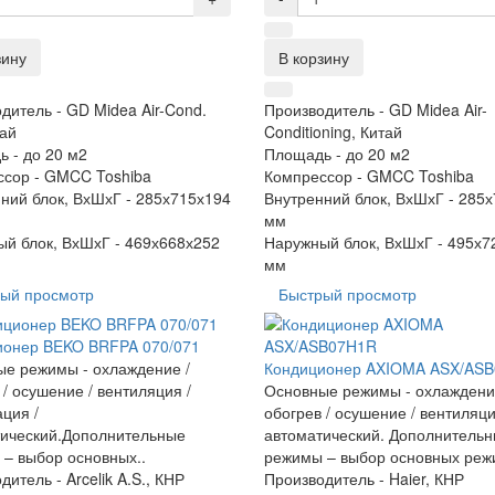
зину
В корзину
дитель -
GD Midea Air-Cond.
Производитель -
GD Midea Air-
тай
Conditioning, Китай
ь -
до 20 м2
Площадь -
до 20 м2
ссор -
GMCC Toshiba
Компрессор -
GMCC Toshiba
ний блок, ВхШхГ -
285х715х194
Внутренний блок, ВхШхГ -
285х
мм
й блок, ВхШхГ -
469х668х252
Наружный блок, ВхШхГ -
495х7
мм
ый просмотр
Быстрый просмотр
ионер BEKO BRFPA 070/071
е режимы - охлаждение /
Кондиционер AXIOMA ASX/AS
 / осушение / вентиляция /
Основные режимы - охлаждени
ция /
обогрев / осушение / вентиляци
ический.Дополнительные
автоматический. Дополнитель
– выбор основных..
режимы – выбор основных режи
дитель -
Arcelik A.S., КНР
Производитель -
Haier, КНР