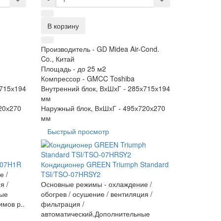
В корзину
Производитель -
GD Midea Air-Cond.
Co., Китай
Площадь -
до 25 м2
Компрессор -
GMCC Toshiba
715х194
Внутренний блок, ВхШхГ -
285х715х194
мм
20х270
Наружный блок, ВхШхГ -
495х720х270
мм
Быстрый просмотр
B07H1R
Кондиционер GREEN Triumph Standard
е /
TSI/TSO-07HRSY2
я /
Основные режимы - охлаждение /
ные
обогрев / осушение / вентиляция /
мов р..
фильтрация /
автоматический.Дополнительные