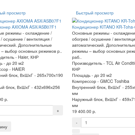
ый просмотр
Быстрый просмотр
ионер AXIOMA ASX/ASB07F1
Кондиционер KITANO KR-Toha-
е режимы - охлаждение /
Основные режимы - охлаждени
 / осушение / вентиляция /
обогрев / осушение / вентиляци
ический. Дополнительные
автоматический. Дополнитель
– выбор основных режимов р..
режимы – выбор основных реж
дитель -
Haier, КНР
раб..
ь -
до 20 м2
Производитель -
TCL Air Conditi
ссор -
HAIER
КНР
ний блок, ВхШхГ -
265х700х190
Площадь -
до 20 м2
Компрессор -
GMCC Toshiba
й блок, ВхШхГ -
432х696х256
Внутренний блок, ВхШхГ -
255х
мм
0 р.
Наружный блок, ВхШхГ -
459х7
мм
+
19 400.00 р.
-
зину