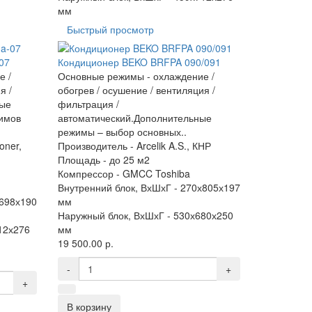
мм
Быстрый просмотр
07
Кондиционер BEKO BRFPA 090/091
е /
Основные режимы - охлаждение /
я /
обогрев / осушение / вентиляция /
ные
фильтрация /
имов
автоматический.Дополнительные
режимы – выбор основных..
oner,
Производитель -
Arcelik A.S., КНР
Площадь -
до 25 м2
Компрессор -
GMCC Toshiba
Внутренний блок, ВхШхГ -
270х805х197
698х190
мм
Наружный блок, ВхШхГ -
530х680х250
12х276
мм
19 500.00 р.
-
+
+
В корзину