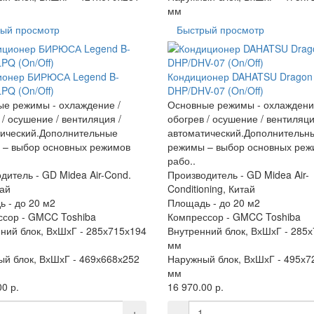
мм
ый просмотр
Быстрый просмотр
ионер БИРЮСА Legend B-
Кондиционер DAHATSU Dragon
PQ (On/Off)
DHP/DHV-07 (On/Off)
е режимы - охлаждение /
Основные режимы - охлаждени
 / осушение / вентиляция /
обогрев / осушение / вентиляци
ический.Дополнительные
автоматический.Дополнительн
 – выбор основных режимов
режимы – выбор основных реж
рабо..
дитель -
GD Midea Air-Cond.
Производитель -
GD Midea Air-
тай
Conditioning, Китай
ь -
до 20 м2
Площадь -
до 20 м2
ссор -
GMCC Toshiba
Компрессор -
GMCC Toshiba
ний блок, ВхШхГ -
285х715х194
Внутренний блок, ВхШхГ -
285х
мм
й блок, ВхШхГ -
469х668х252
Наружный блок, ВхШхГ -
495х7
мм
0 р.
16 970.00 р.
+
-