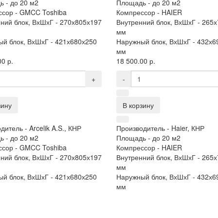
ь -
до 20 м2
Площадь -
до 20 м2
ссор -
GMCC Toshiba
Компрессор -
HAIER
ний блок, ВхШхГ -
270х805х197
Внутренний блок, ВхШхГ -
265х
мм
й блок, ВхШхГ -
421х680х250
Наружный блок, ВхШхГ -
432х6
мм
0 р.
18 500.00 р.
+
-
зину
В корзину
дитель -
Arcelik A.S., КНР
Производитель -
Haier, КНР
ь -
до 20 м2
Площадь -
до 20 м2
ссор -
GMCC Toshiba
Компрессор -
HAIER
ний блок, ВхШхГ -
270х805х197
Внутренний блок, ВхШхГ -
265х
мм
й блок, ВхШхГ -
421х680х250
Наружный блок, ВхШхГ -
432х6
мм