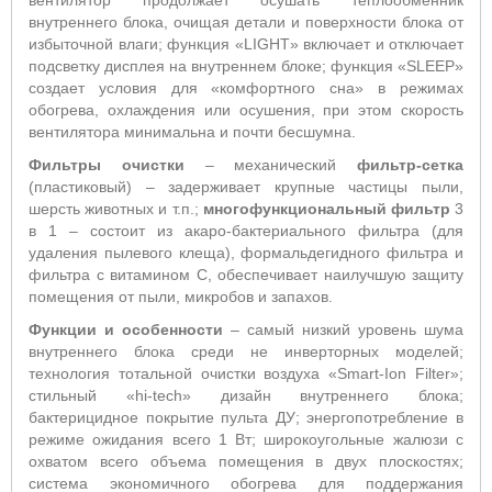
вентилятор продолжает осушать теплообменник
внутреннего блока, очищая детали и поверхности блока от
избыточной влаги; функция «LIGHT» включает и отключает
подсветку дисплея на внутреннем блоке; функция «SLEEP»
создает условия для «комфортного сна» в режимах
обогрева, охлаждения или осушения, при этом скорость
вентилятора минимальна и почти бесшумна.
Фильтры очистки
– механический
фильтр-сетка
(пластиковый) – задерживает крупные частицы пыли,
шерсть животных и т.п.;
многофункциональный фильтр
3
в 1 – состоит из акаро-бактериального фильтра (для
удаления пылевого клеща), формальдегидного фильтра и
фильтра с витамином С, обеспечивает наилучшую защиту
помещения от пыли, микробов и запахов.
Функции и особенности
– самый низкий уровень шума
внутреннего блока среди не инверторных моделей;
технология тотальной очистки воздуха «Smart-Ion Filter»;
стильный «hi-tech» дизайн внутреннего блока;
бактерицидное покрытие пульта ДУ; энергопотребление в
режиме ожидания всего 1 Вт; широкоугольные жалюзи с
охватом всего объема помещения в двух плоскостях;
система экономичного обогрева для поддержания