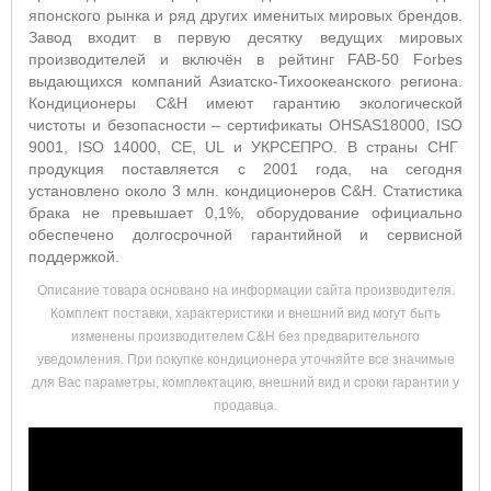
японского рынка и ряд других именитых мировых брендов.
Завод входит в первую десятку ведущих мировых
производителей и включён в рейтинг FAB-50 Forbes
выдающихся компаний Азиатско-Тихоокеанского региона.
Кондиционеры C&H имеют гарантию экологической
чистоты и безопасности – сертификаты OHSAS18000, ISO
9001, ISO 14000, CE, UL и УКРСЕПРО. В страны СНГ
продукция поставляется с 2001 года, на сегодня
установлено около 3 млн. кондиционеров C&H. Статистика
брака не превышает 0,1%, оборудование официально
обеспечено долгосрочной гарантийной и сервисной
поддержкой.
Описание товара основано на информации сайта производителя.
Комплект поставки, характеристики и внешний вид могут быть
изменены производителем C&H без предварительного
уведомления. При покупке кондиционера уточняйте все значимые
для Вас параметры, комплектацию, внешний вид и сроки гарантии у
продавца.