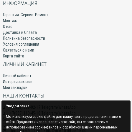
ИНФОРМАЦИЯ
Гарантия. Сервис. Ремонт.
Монтаж
О нас
Доставка и Оплата
Политика безопасности
Условия соглашения
Связаться с нами
Карта сайта
ЛИЧНЫЙ КАБИНЕТ
Личный кабинет
История заказов
Мои закладки
НАШИ КОНТАКТЫ
Уведомление
+7(959) 509-02-17 Telegram/WhatsApp
+7(959) 110-45-18 Telegram/WhatsApp
Мы используем cookie-файлы для наилучшего представления нашего
specclimat.lg@gmail.com
сайта. Продолжая использовать этот сайт, вы соглашаетесь с
г. Луганск, ул. Даргомыжского, 2-Е/216
использованием cookie-файлов и обработкой Ваших персональных
Пон-Птн с 9:00 до 17:00; Суб с 10:00 до 15:00