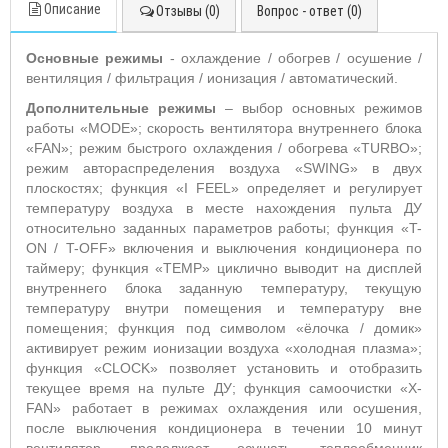
Описание
Отзывы (0)
Вопрос - ответ (0)
Основные режимы
- охлаждение / обогрев / осушение /
вентиляция / фильтрация / ионизация / автоматический.
Дополнительные режимы
– выбор основных режимов
работы «MODE»; скорость вентилятора внутреннего блока
«FAN»; режим быстрого охлаждения / обогрева «TURBO»;
режим автораспределения воздуха «SWING» в двух
плоскостях; функция «I FEEL» определяет и регулирует
температуру воздуха в месте нахождения пульта ДУ
относительно заданных параметров работы; функция «T-
ON / T-OFF» включения и выключения кондиционера по
таймеру; функция «TEMP» циклично выводит на дисплей
внутреннего блока заданную температуру, текущую
температуру внутри помещения и температуру вне
помещения; функция под символом «ёлочка / домик»
активирует режим ионизации воздуха «холодная плазма»;
функция «CLOCK» позволяет установить и отобразить
текущее время на пульте ДУ; функция самоочистки «X-
FAN» работает в режимах охлаждения или осушения,
после выключения кондиционера в течении 10 минут