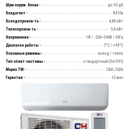
Шум наруж. блока -
до 53 дБ
Хладагент -
R410a
Холодопроизв-ть -
4,80 кВт
Теплопроизв-ть -
5,0 кВт
Напряжение -
1Ф / -220~240В / 50Гц
Диапазон работы -
-7°С / +43°С
Основные режимы -
холод / тепло
Тип сплит-системы -
стандартный (On/Off)
Марка ТМ -
C&H, США
Гарантия -
12 мес