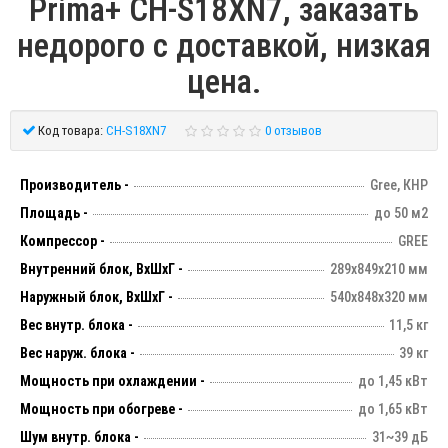
Prima+ CH-S18XN7, заказать
недорого с доставкой, низкая
цена.
Код товара:
CH-S18XN7
0 отзывов
Производитель -
Gree, КНР
Площадь -
до 50 м2
Компрессор -
GREE
Внутренний блок, ВхШхГ -
289х849х210 мм
Наружный блок, ВхШхГ -
540х848х320 мм
Вес внутр. блока -
11,5 кг
Вес наруж. блока -
39 кг
Мощность при охлаждении -
до 1,45 кВт
Мощность при обогреве -
до 1,65 кВт
Шум внутр. блока -
31~39 дБ