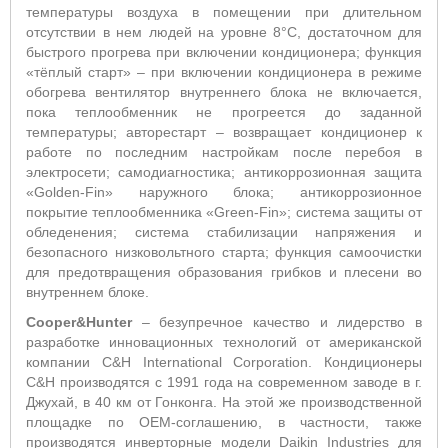
температуры воздуха в помещении при длительном
отсутствии в нем людей на уровне 8°С, достаточном для
быстрого прогрева при включении кондиционера; функция
«тёплый старт» – при включении кондиционера в режиме
обогрева вентилятор внутреннего блока не включается,
пока теплообменник не прогреется до заданной
температуры; авторестарт – возвращает кондиционер к
работе по последним настройкам после перебоя в
электросети; самодиагностика; антикоррозионная защита
«Golden-Fin» наружного блока; антикоррозионное
покрытие теплообменника «Green-Fin»; система защиты от
обледенения; система стабилизации напряжения и
безопасного низковольтного старта; функция самоочистки
для предотвращения образования грибков и плесени во
внутреннем блоке.
Cooper&Hunter
–
безупречное качество и лидерство в
разработке инновационных технологий от американской
компании C&H International Corporation. Кондиционеры
C&H производятся с 1991 года на современном заводе в г.
Джухай, в 40 км от Гонконга. На этой же производственной
площадке по ОЕМ-соглашению, в частности, также
производятся инверторные модели Daikin Industries для