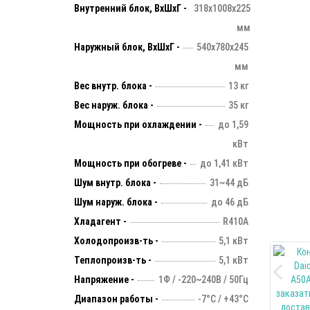
Внутренний блок, ВхШхГ -
318х1008х225
мм
Наружный блок, ВхШхГ -
540х780х245
мм
Вес внутр. блока -
13 кг
Вес наруж. блока -
35 кг
Мощность при охлаждении -
до 1,59
кВт
Мощность при обогреве -
до 1,41 кВт
Шум внутр. блока -
31~44 дБ
Шум наруж. блока -
до 46 дБ
Хладагент -
R410А
Холодопроизв-ть -
5,1 кВт
Теплопроизв-ть -
5,1 кВт
Напряжение -
1Ф / -220~240В / 50Гц
Диапазон работы -
-7°С / +43°С