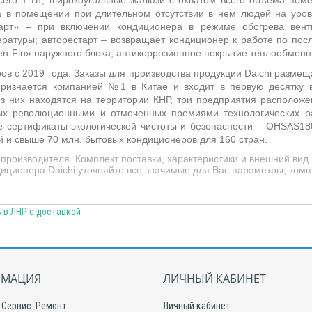
сего 1 Вт; широкоугольные жалюзи с охватом всего объема поме
 в помещении при длительном отсутствии в нем людей на уров
арт» – при включении кондиционера в режиме обогрева венти
ратуры; авторестарт – возвращает кондиционер к работе по пос
n-Fin» наружного блока; антикоррозионное покрытие теплообменни
ов с 2019 года. Заказы для производства продукции Daichi размещ
признается компанией №1 в Китае и входит в первую десятку 
из них находятся на территории КНР, три предприятия располож
х революционными и отмеченных премиями технологических раз
 сертификаты экологической чистоты и безопасности – OHSAS180
 и свыше 70 млн. бытовых кондиционеров для 160 стран.
роизводителя. Комплект поставки, характеристики и внешний вид
иционера Daichi уточняйте все значимые для Вас параметры, комп
ь в ЛНР с доставкой
МАЦИЯ
ЛИЧНЫЙ КАБИНЕТ
 Сервис. Ремонт.
Личный кабинет