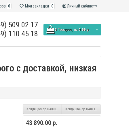
ров
0
Мои закладки
0
Личный кабинет
9) 509 02 17
0
Tоваров,
на
0.00 р.
9) 110 45 18
ого с доставкой, низкая
Кондиционер DAICHI Alpha A35AVQ1/FV1(Wi-Fi)
Кондиционер DAICHI Alpha A20AVQ1/FV1(Wi
43 890.00 р.