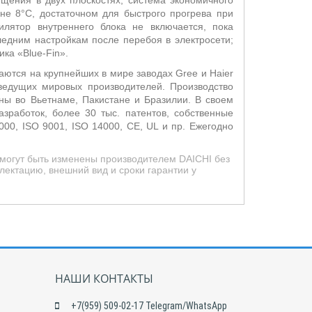
щения в двух плоскостях; система экономичного
не 8°С, достаточном для быстрого прогрева при
лятор внутреннего блока не включается, пока
ледним настройкам после перебоя в электросети;
ка «Blue-Fin».
аются на крупнейших в мире заводах Gree и Haier
ведущих мировых производителей. Производство
ены во Вьетнаме, Пакистане и Бразилии. В своем
работок, более 30 тыс. патентов, собственные
00, ISO 9001, ISO 14000, CE, UL и пр. Ежегодно
 могут быть изменены производителем DAICHI без
лектацию, внешний вид и сроки гарантии у
НАШИ КОНТАКТЫ
+7(959) 509-02-17 Telegram/WhatsApp