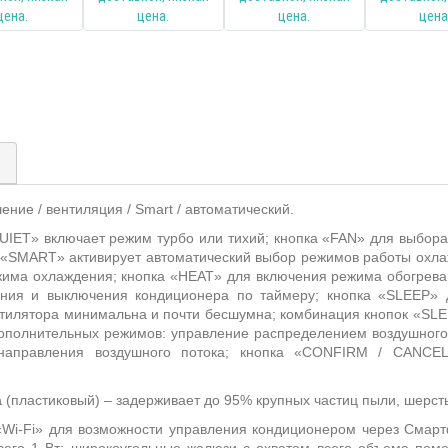
)
ение / вентиляция / Smart / автоматический.
IET» включает режим турбо или тихий; кнопка «FAN» для выбора 
а «SMART» активирует автоматический выбор режимов работы охлаж
има охлаждения; кнопка «HEAT» для включения режима обогрева
ния и выключения кондиционера по таймеру; кнопка «SLEEP» 
нтилятора минимальна и почти бесшумна; комбинация кнопок «SLE
полнительных режимов: управление распределением воздушного п
направления воздушного потока; кнопка «CONFIRM / CANCE
а
(пластиковый) – задерживает до 95% крупных частиц пыли, шерсть 
Wi-Fi» для возможности управления кондиционером через Смартф