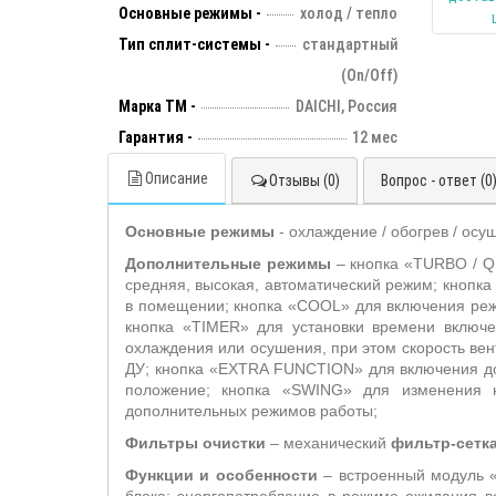
Основные режимы -
холод / тепло
Тип сплит-системы -
стандартный
(On/Off)
Марка ТМ -
DAICHI, Россия
Гарантия -
12 мес
Описание
Отзывы (0)
Вопрос - ответ (0
Основные режимы
- охлаждение / обогрев / осуш
Дополнительные режимы
– кнопка «TURBO / QU
средняя, высокая, автоматический режим; кнопк
в помещении; кнопка «COOL» для включения реж
кнопка «TIMER» для установки времени включе
охлаждения или осушения, при этом скорость ве
ДУ; кнопка «EXTRA FUNCTION» для включения до
положение; кнопка «SWING» для изменения 
дополнительных режимов работы;
Фильтры очистки
– механический
фильтр-сетк
Функции и особенности
– встроенный модуль «