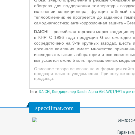
блока; энергопотребление в режиме ожидания в
обогрева для поддержания температуры воздуха
включении кондиционера; функция «тёплый ст
теплообменник не прогреется до заданной темпе
самодиагностика; антикоррозионная защита «Gree
DAICHI
– российская торговая марка кондиционер
в КНР. С 1996 года продукция Gree ежегодно 
сосредоточено на 9-ти крупных заводах, шесть 
арсенале компания имеет множество признанны
исследовательские лаборатории и все возможные
выпускается около 5 млн. промышленных моделей
Описание товара основано на информации сайта п
предварительного уведомления. При покупке конд
продавца.
Теги:
DAICHI
,
Кондиционер Daichi Alpha A50AVQ1/FV1 купит
specclimat.com
ИНФОР
Гарантия.