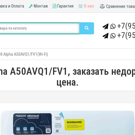
вка и Оплата
Монтаж
Гарантия
О нас
Сравнение това
+7(95
+7(95
I Alpha A50AVQ1/FV1(Wi-Fi)
ha A50AVQ1/FV1, заказать недор
цена.