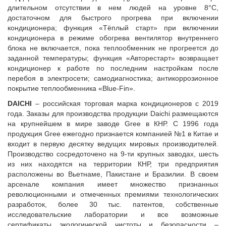
длительном отсутствии в нем людей на уровне 8°С,
достаточном для быстрого прогрева при включении
кондиционера; функция «Тёплый старт»
п
ри включении
кондиционера в режиме обогрева вентилятор внутреннего
блока не включается, пока теплообменник не прогреется до
заданной температуры; функция «Авторестарт» возвращает
кондиционер к работе по последним настройкам после
перебоя в электросети;
самодиагностика; антикоррозионное
покрытие теплообменника «
Blue
-
Fin
».
DAICHI
– российская торговая марка кондиционеров с 2019
года. Заказы для производства продукции Daichi размещаются
на крупнейшем в мире заводе Gree в КНР. С 1996 года
продукция Gree ежегодно признается компанией №1 в Китае и
входит в первую десятку ведущих мировых производителей.
Производство сосредоточено на 9-ти крупных заводах, шесть
из них находятся на территории КНР, три предприятия
расположены во Вьетнаме, Пакистане и Бразилии. В своем
арсенале компания имеет множество признанных
революционными и отмеченных премиями технологических
разработок, более 30 тыс. патентов, собственные
исследовательские лаборатории и все возможные
сертификаты экологической чистоты и безопасности –