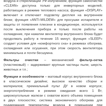
воздуха и стерелизации УФ-излучением; функция самоочистки
«
CLEAN
» доступна только для инверторных моделей,
работающих в режиме теплового насоса; функция «
DISPLAY
»
включает и отключает подсветку дисплея на внутреннем
блоке; функция «
ANTI
-
MILDEW
» для просушки испарителя и
защиты от появления плесени в кондиционере, используется
после выключения прибора и только после работы на
охлаждение, при нажатии вентилятор внутреннего блока будет
продолжать работу в течение 15 минут; функция «
SLEEP
»
создает условия для «комфортного сна» в режимах обогрева,
охлаждения или осушения, при этом скорость вентилятора
минимальна и почти бесшумна.
Фильтры очистки
– механический
фильтр-сетка
(пластиковый) – задерживает крупные частицы пыли, шерсть
животных и т.п.;
Функции и особенности
– матовый корпус внутреннего блока
в классическом дизайне; высокое качество сборки и
материалов; премиальный пульт ДУ в новом корпусе;
энергопотребление в режиме ожидания всего 1 Вт;
широкоугольные жалюзи с охватом всего объема помещения
в двух плоскостях; система
экономичного обогрева для
поддержания температуры воздуха в помещении при