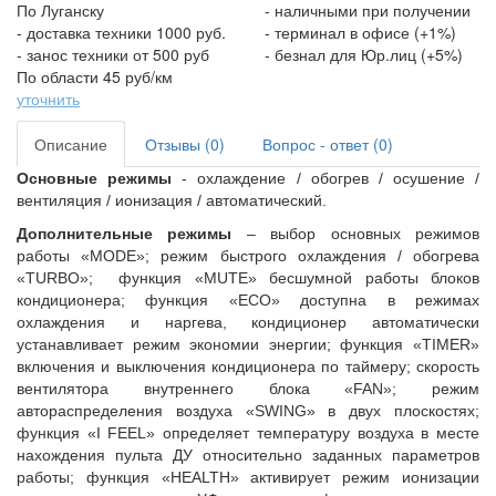
По Луганску
- наличными при получении
- доставка техники 1000 руб.
- терминал в офисе (+1%)
- занос техники от 500 руб
- безнал для Юр.лиц (+5%)
По области 45 руб/км
уточнить
Описание
Отзывы (0)
Вопрос - ответ (0)
Основные режимы
- охлаждение / обогрев / осушение /
вентиляция / ионизация / автоматический.
Дополнительные режимы
– выбор основных режимов
работы «
MODE
»;
режим быстрого охлаждения / обогрева
«
TURBO
»;
функция «
MUTE
» бесшумной работы блоков
кондиционера; функция «
ECO
» доступна в режимах
охлаждения и наргева, кондиционер автоматически
устанавливает режим экономии энергии; функция «T
IMER
»
включения и выключения кондиционера по таймеру;
скорость
вентилятора внутреннего блока «
FAN
»; режим
автораспределения воздуха «
SWING
» в двух плоскостях;
функция «
I
FEEL
» определяет температуру воздуха в месте
нахождения пульта ДУ относительно заданных параметров
работы; функция «
HEALTH
» активирует режим ионизации