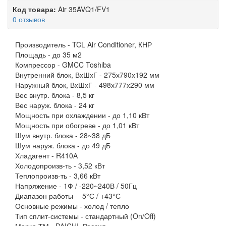
Код товара:
Air 35AVQ1/FV1
0 отзывов
Производитель -
TCL Air Conditioner, КНР
Площадь -
до 35 м2
Компрессор -
GMCC Toshiba
Внутренний блок, ВхШхГ -
275х790х192 мм
Наружный блок, ВхШхГ -
498х777х290 мм
Вес внутр. блока -
8,5 кг
Вес наруж. блока -
24 кг
Мощность при охлаждении -
до 1,10 кВт
Мощность при обогреве -
до 1,01 кВт
Шум внутр. блока -
28~38 дБ
Шум наруж. блока -
до 49 дБ
Хладагент -
R410А
Холодопроизв-ть -
3,52 кВт
Теплопроизв-ть -
3,66 кВт
Напряжение -
1Ф / -220~240В / 50Гц
Диапазон работы -
-5°С / +43°С
Основные режимы -
холод / тепло
Тип сплит-системы -
стандартный (On/Off)