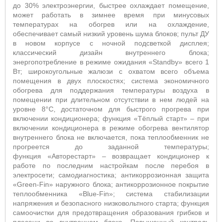
до 30% электроэнергии, быстрее охлаждает помещение,
может работать в зимнее время при минусовых
температурах на обогрев или на охлаждение,
обеспечивает самый низкий уровень шума блоков; пульт ДУ
в новом корпусе с ночной подсветкой дисплея;
классический дизайн внутреннего блока;
энергопотребление в режиме ожидания
«Standby»
всего 1
Вт; широкоугольные жалюзи с охватом всего объема
помещения в двух плоскостях; система экономичного
обогрева для поддержания температуры воздуха в
помещении при длительном отсутствии в нем людей на
уровне 8°С, достаточном для быстрого прогрева при
включении кондиционера; функция «Тёплый старт» – при
включении кондиционера в режиме обогрева вентилятор
внутреннего блока не включается, пока теплообменник не
прогреется до заданной температуры;
функция
«
Авторестарт
»
– возвращает кондиционер к
работе по последним настройкам после перебоя в
электросети; самодиагностика; антикоррозионная защита
«Green-Fin» наружного блока; антикоррозионное покрытие
теплообменника «Blue-Fin»; система стабилизации
напряжения и безопасного низковольтного старта; функция
самоочистки для предотвращения образования грибков и