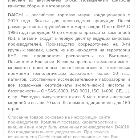
плесени во внутреннем блоке.
Повышенный контроль
качества сборки и материалов.
DAICHI
– российская торговая марка кондиционеров с
2019 года. Заказы для производства продукции Daichi
размещаются на крупнейшем в мире заводе Gree в КНР. С
1996 года продукция Gree ежегодно признается компанией
№1 в Китае и входит в первую десятку ведущих мировых
производителей. Производство сосредоточено на 9-ти
крупных заводах, шесть из них находятся на территории
КНР, три предприятия расположены во Вьетнаме,
Пакистане и Бразилии. В своем арсенале компания имеет
множество признанных революционными и отмеченных
премиями технологических разработок, более 30 тыс.
патентов, собственные исследовательские лаборатории и
все возможные сертификаты экологической чистоты и
безопасности – OHSAS18000, ISO 9001, ISO 14000, CE, UL
и пр. Ежегодно выпускается около 5 млн. промышленных
моделей и свыше 70 млн. бытовых кондиционеров для 160
стран.
Описание товара основано на информации сайта
производителя. Комплект поставки, характеристики и
внешний вид могут быть изменены производителем DAICHI
без предварительного уведомления. При покупке
кондиционера Daichi уточняйте все значимые для Вас