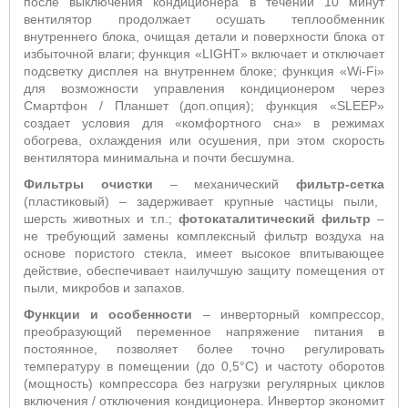
после выключения кондиционера в течении 10 минут
вентилятор продолжает осушать теплообменник
внутреннего блока, очищая детали и поверхности блока от
избыточной влаги; функция «
LIGHT
» включает и отключает
подсветку дисплея на внутреннем блоке; функция «
Wi
-
Fi
»
для возможности управления кондиционером через
Смартфон / Планшет (доп.опция);
функция «
SLEEP
»
создает условия для «комфортного сна» в режимах
обогрева, охлаждения или осушения, при этом скорость
вентилятора минимальна и почти бесшумна.
Фильтры очистки
– механический
фильтр-сетка
(пластиковый) – задерживает крупные частицы пыли,
шерсть животных и т.п.;
фотокаталитический фильтр
–
не требующий замены
комплексный фильтр воздуха на
основе пористого стекла, имеет высокое впитывающее
действие,
обеспечивает наилучшую защиту помещения от
пыли, микробов и запахов
.
Функции и особенности
– инверторный компрессор,
преобразующий переменное напряжение питания в
постоянное, позволяет более точно регулировать
температуру в помещении (до 0,5°С) и частоту оборотов
(мощность) компрессора без нагрузки регулярных циклов
включения / отключения кондиционера. Инвертор экономит