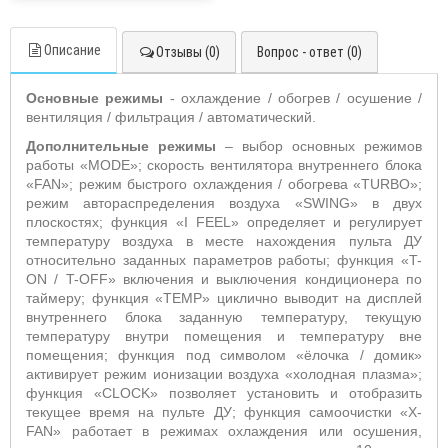
Описание
Отзывы (0)
Вопрос - ответ (0)
Основные режимы
- охлаждение / обогрев / осушение /
вентиляция / фильтрация / автоматический.
Дополнительные режимы
– выбор основных режимов
работы «
MODE
»;
скорость вентилятора внутреннего блока
«
FAN
»; режим быстрого охлаждения / обогрева «
TURBO
»;
режим автораспределения воздуха «
SWING
» в двух
плоскостях;
функция «
I
FEEL
» определяет и регулирует
температуру воздуха в месте нахождения пульта ДУ
относительно заданных параметров работы; функция «T-
ON / T-OFF» включения и выключения кондиционера по
таймеру; функция «
TEMP
» циклично выводит на дисплей
внутреннего блока заданную температуру, текущую
температуру внутри помещения и температуру вне
помещения; функция под символом «ёлочка / домик»
активирует режим ионизации воздуха «холодная плазма»;
функция «
CLOCK
» позволяет установить и отобразить
текущее время на пульте ДУ; функция самоочистки «
X
-
FAN
» работает в режимах охлаждения или осушения,