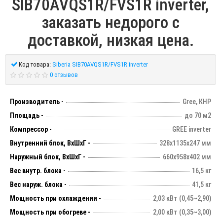
SIB70AVQS1R/FVS1R inverter,
заказать недорого с
доставкой, низкая цена.
Код товара:
Siberia SIB70AVQS1R/FVS1R inverter
0 отзывов
Производитель -
Gree, КНР
Площадь -
до 70 м2
Компрессор -
GREE inverter
Внутренний блок, ВхШхГ -
328х1135х247 мм
Наружный блок, ВхШхГ -
660х958х402 мм
Вес внутр. блока -
16,5 кг
Вес наруж. блока -
41,5 кг
Мощность при охлаждении -
2,03 кВт (0,45~2,90)
Мощность при обогреве -
2,00 кВт (0,35~3,00)