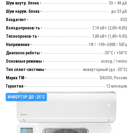
Шум внутр. блока -
33 ~ 48 дБ
Шум наруж. блока -
до 53 дБ
Хладагент -
R32
Холодопроизв-ть -
7,10 кВт (2,00~8,85)
Теплопроизв-ть -
7,80 кВт (1,80~9,45)
Напряжение -
1Ф / -190~240В / 50Гц
Диапазон работы -
-25°С / +50°С
Основные режимы -
холод / тепло
Тип сплит-системы -
инверторный (до -25°С)
Марка ТМ -
DAICHI, Россия
Гарантия -
12 месяцев
ИНВЕРТОР ДО -25°С