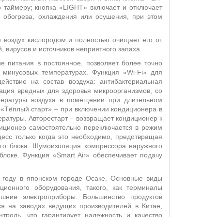
 таймеру; кнопка «
LIGHT
» включает и отключает
 обогрева, охлаждения или осушения, при этом
 воздух кислородом и полностью очищает его от
 вирусов и источников неприятного запаха.
 питания в постоянное, позволяет более точно
и минусовых температурах. Ф
ункция «
Wi
-
Fi
» для
ействие на состав воздуха: антибактериальная
вация вредных для здоровья микроорганизмов, со
пературы воздуха в помещении при длительном
я «Тёплый старт»
– п
ри включении кондиционера в
ературы. Авторестарт – возвращает кондиционер к
диционер самостоятельно переключается в режим
цесс только когда это необходимо, предотвращая
ого блока. Шумоизоляция компрессора наружного
блоке. Функция «
Smart
Air
» обеспечивает подачу
 году в японском городе Осаке. Основные виды
ционного оборудования, такого, как терминалы
ашние электроприборы. Большинство продуктов
ся на заводах ведущих производителей в Китае,
троль, что гарантирует надежность и качество