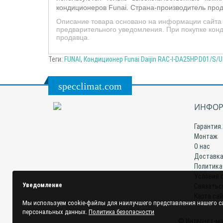
кондиционеров
Funai
.
Страна-производитель про
Описание товара основано на информации сайта 
предварительного уведомления. При покупке конд
продавца.
Теги:
FUNAI
,
Кондиционер Funai Daijin RAC-I-DA25HP.D01/S/U 
specclimat.com
ИНФОР
Гарантия.
Монтаж
О нас
Доставка
Политика
Условия 
Уведомление
Связатьс
Карта са
Мы используем cookie-файлы для наилучшего представления нашего са
персональных данных.
Политика безопасности
© Интернет-ма