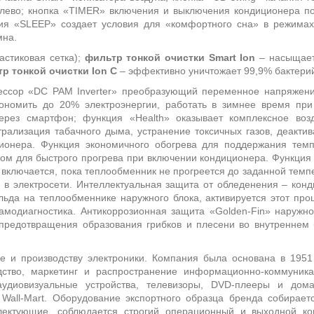
влево; кнопка
«T
IMER
» включения и выключения кондиционера по
ия «
SLEEP
» создает условия для «комфортного сна» в режимах
мна.
астиковая сетка);
фильтр тонкой очистки
Smart
Ion
–
насыщает
р тонкой очистки
Ion
C
– эффективно уничтожает 99,9% бактерий,
ессор «
DC
PAM
Inverter
»
преобразующий переменное напряжение
экономить до 20% электроэнергии, работать в зимнее время пр
ерез смартфон; функция «
Health
» оказывает комплексное возд
трализация табачного дыма, устранение токсичных газов, деакти
ионера. Ф
ункция экономичного обогрева для поддержания тем
чном для быстрого прогрева при включении кондиционера. Функци
 включается, пока теплообменник не прогреется до заданной темп
 в электросети. Интеллектуальная защита от обледенения – кон
ьда на теплообменнике наружного блока, активируется этот про
амодиагностика. Антикоррозионная защита «Golden-Fin» наружн
предотвращения образования грибков и плесени во внутреннем 
е и производству
электроники. Компания была основана в 1951
дство, маркетинг и распространение информационно-коммуника
аудиовизуальные устройства, телевизоры, DVD-плееры и дом
 Wa
l
l-Mart. Оборудование
экспортного образца бренда собирает
лектующие, соблюдается строгий операционный и выходной кон