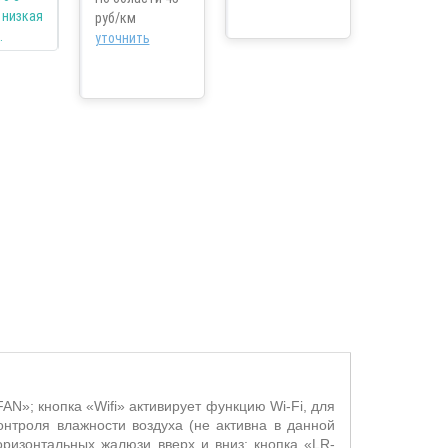
руб/км
уточнить
FAN
»; кнопка «Wifi» активирует функцию
Wi
-
Fi
, для
онтроля влажности воздуха (не активна в данной
оризонтальных жалюзи вверх и вниз; кнопка «
LR
-