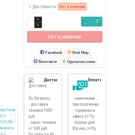
Доступность:
Нет в наличии
Нет в наличии
Facebook
Мой Мир
Вконтакте
Одноклассники
Доставка
Оплата
По Луганску
- наличными
- доставка
при получении
техники 1000
- терминал в
руб.
офисе (+1%)
- занос техники
- безнал для
от 500 руб
Юр.лиц (+5%)
По области 45