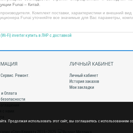
дукции
Funai
– Китай.
производителя. Комплект поставки, характеристики и внешний вид
иционера Funai уточняйте все значимые для Вас параметры, компл
(Wi-Fi) inverter купить в ЛНР с доставкой
МАЦИЯ
ЛИЧНЫЙ КАБИНЕТ
 Сервис. Ремонт.
Личный кабинет
История заказов
Мои закладки
 и Оплата
 безопасности
соглашения
я с нами
йта
йта. Продолжая использовать этот сайт, вы соглашаетесь с использованием c
газин «СпецКлимат» 2015–2025.