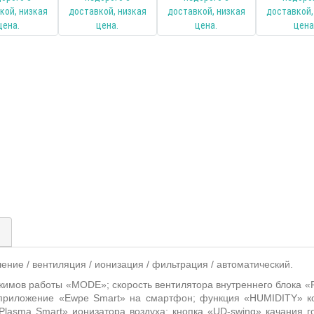
)
шение / вентиляция / ионизация / фильтрация / автоматический.
жимов работы «
MODE
»;
скорость вентилятора внутреннего блока «
 приложение «
Ewpe
Smart
» на смартфон; функция «
HUMIDITY
» к
Plasma
Smart
» ионизатора воздуха; кнопка «
UD
-
swing
» качания г