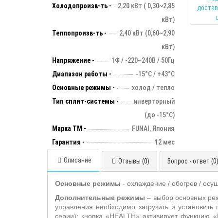
Холодопроизв-ть -
2,20 кВт ( 0,30~2,85
кВт)
Теплопроизв-ть -
2,40 кВт (0,60~2,90
кВт)
Напряжение -
1Ф / -220~240В / 50Гц
Диапазон работы -
-15°С / +43°С
Основные режимы -
холод / тепло
Тип сплит-системы -
инверторный
(до -15°С)
Марка ТМ -
FUNAI, Япония
Гарантия -
12 мес
Описание
Отзывы (0)
Вопрос - ответ (0
Основные режимы
- охлаждение / обогрев / осу
Дополнительные режимы
– выбор основных ре
управления необходимо загрузить и установить
серии); кнопка «
HEALTH
» активирует функцию «