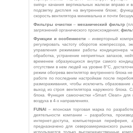
swing
» качания вертикальных жалюзи вправо и 
подсветку дисплея на внутреннем блоке; функц
скорость вентилятора минимальна и почти бесшу
Фильтры очистки
–
механический фильтр
(пл
загрязнений органического происхождения;
фильт
Функции и особенности
– инверторный компр
регулировать частоту оборотов компрессора, 
управления режимами работы кондиционера ч
обработка, устранение неприятных запахов, ней
временем образующихся внутри самого кондиц
отсутствии в нем людей на уровне 8°С, достато
режим обогрева вентилятор внутреннего блока не
работе по последним настройкам после перебоя
размораживания, чтобы исключить образование л
выход из строя вентилятора наружного блока. С
блока. Функция самоочистки «
Smart
Clean
» для 
воздуха в 4-х направлениях.
F
UNAI
– японская торговая марка
по разработк
деятельности компании – разработка, произво
интернет-доступа, компьютерная периферия, 
предназначено для североамериканского рынка
используются только высококачественные комп