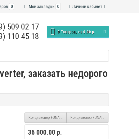
аров
0
Мои закладки
0
Личный кабинет
9) 509 02 17
0
Tоваров,
на
0.00 р.
9) 110 45 18
verter, заказать недорого
Кондиционер FUNAI Daijin RAC-I-DA30HP.D01/S/U (Wi-Fi) inverter
Кондиционер FUNAI Daijin RAC-I-DA35HP.D01/
36 000.00 р.