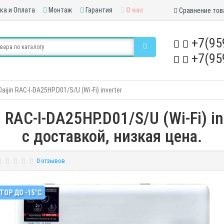
ка и Оплата
Монтаж
Гарантия
О нас
Сравнение тов
+7(95
+7(95
ijin RAC-I-DA25HP.D01/S/U (Wi-Fi) inverter
 RAC-I-DA25HP.D01/S/U (Wi-Fi) in
с доставкой, низкая цена.
0 отзывов
ТОР ДО -15°С