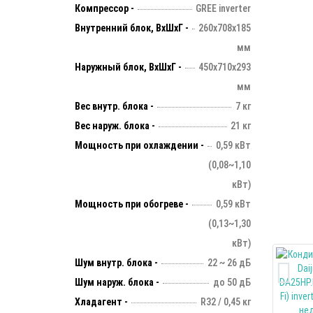
Компрессор -
GREE inverter
Внутренний блок, ВхШхГ -
260х708х185
мм
Наружный блок, ВхШхГ -
450х710х293
мм
Вес внутр. блока -
7 кг
Вес наруж. блока -
21 кг
Мощность при охлаждении -
0,59 кВт
(0,08~1,10
кВт)
Мощность при обогреве -
0,59 кВт
(0,13~1,30
кВт)
Шум внутр. блока -
22 ~ 26 дБ
Шум наруж. блока -
до 50 дБ
Хладагент -
R32 / 0,45 кг