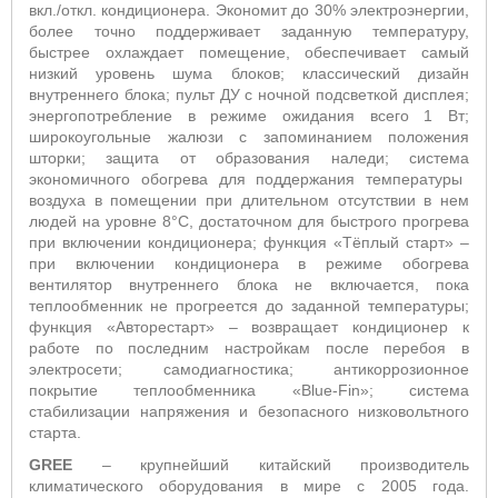
вкл./откл. кондиционера. Экономит до 30% электроэнергии,
более точно поддерживает заданную температуру,
быстрее охлаждает помещение, обеспечивает самый
низкий уровень шума блоков;
классический дизайн
внутреннего блока; пульт ДУ с ночной подсветкой дисплея;
энергопотребление в режиме ожидания всего 1 Вт;
широкоугольные жалюзи с запоминанием положения
шторки; защита от образования наледи; система
экономичного обогрева для поддержания температуры
воздуха в помещении при длительном отсутствии в нем
людей на уровне 8°С, достаточном для быстрого прогрева
при включении кондиционера; функция «Тёплый старт»
–
п
ри включении кондиционера в режиме обогрева
вентилятор внутреннего блока не включается, пока
теплообменник не прогреется до заданной температуры;
функция «Авторестарт» – возвращает кондиционер к
работе по последним настройкам после перебоя в
электросети;
самодиагностика; антикоррозионное
покрытие теплообменника «
Blue
-
Fin
»; система
стабилизации напряжения и безопасного низковольтного
старта.
GREE
– крупнейший китайский прои
зводитель
климатического оборудования в мире с 2005 года.