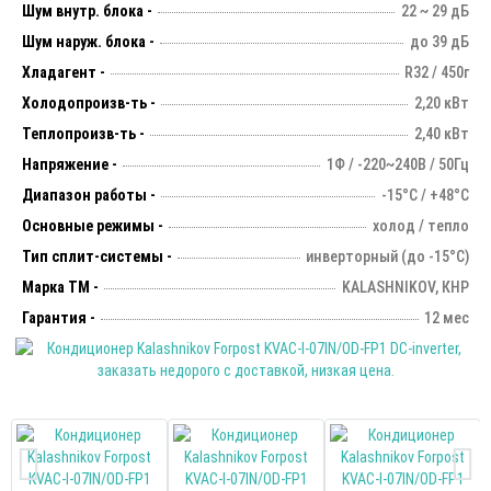
Шум внутр. блока -
22 ~ 29 дБ
Шум наруж. блока -
до 39 дБ
Хладагент -
R32 / 450г
Холодопроизв-ть -
2,20 кВт
Теплопроизв-ть -
2,40 кВт
Напряжение -
1Ф / -220~240В / 50Гц
Диапазон работы -
-15°С / +48°С
Основные режимы -
холод / тепло
Тип сплит-системы -
инверторный (до -15°С)
Марка ТМ -
KALASHNIKOV, КНР
Гарантия -
12 мес