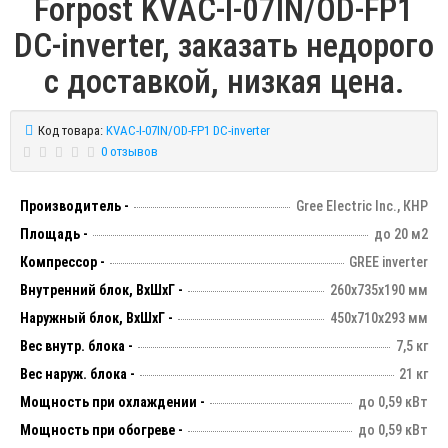
Forpost KVAC-I-07IN/OD-FP1
DC-inverter, заказать недорого
с доставкой, низкая цена.
Код товара:
KVAC-I-07IN/OD-FP1 DC-inverter
0 отзывов
Производитель -
Gree Electric Inc., КНР
Площадь -
до 20 м2
Компрессор -
GREE inverter
Внутренний блок, ВхШхГ -
260х735х190 мм
Наружный блок, ВхШхГ -
450х710х293 мм
Вес внутр. блока -
7,5 кг
Вес наруж. блока -
21 кг
Мощность при охлаждении -
до 0,59 кВт
Мощность при обогреве -
до 0,59 кВт