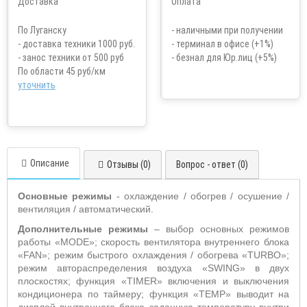
По Луганску
- наличными при получении
- доставка техники 1000 руб.
- терминал в офисе (+1%)
- занос техники от 500 руб
- безнал для Юр.лиц (+5%)
По области 45 руб/км
уточнить
Описание
Отзывы (0)
Вопрос - ответ (0)
Основные режимы
- охлаждение / обогрев / осушение /
вентиляция / автоматический.
Дополнительные режимы
– выбор основных режимов
работы «
MODE
»;
скорость вентилятора внутреннего блока
«
FAN
»; режим быстрого охлаждения / обогрева «
TURBO
»;
режим автораспределения воздуха «
SWING
» в двух
плоскостях;
функция «T
IMER
» включения и выключения
кондиционера по таймеру; функция «
TEMP
» выводит на