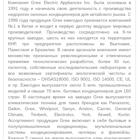
Компания Gree Electric Appliances Inc. была основана в
1991 году и начинала свою деятельность с производства
недорогих оконных кондиционеров для китайского рынка. С
1996 года продукция Gree ежегодно признается компанией
№1 в Китае и входит в первую десятку ведущих мировых
производителей. Производство сосредоточено на 9-ти
крупных заводах, шесть из них находятся на территории
КНР, три предприятия расположены во Вьетнаме,
Пакистане и Бразилии. В своем арсенале компания имеет
множество признанных революционными и отмеченных
премиями технологических разработок, более 30 тыс.
патентов, собственные исследовательские лаборатории и
все возможные сертификаты экологической чистоты и
безопасности – OHSAS18000, ISO 9001, ISO 14000, CE, UL
и пр. Ежегодно выпускается около 5 млн. промышленных
моделей и свыше 70 млн. бытовых кондиционеров для 160
стран. В настоящее время на заводах Gree выпускается
климатическая техника для таких брендов как Panasonic,
Daikin, Gree, Whirlpool, Sanyo, Ariston, Carrier, General
Climate, Timberk, Electrolux, York, Airwell, Kortin.
Ассортимент продукции Gree включает в себя бытовые и
полупромышленные кондиционеры, мультизональные
системы кондиционирования, чиллеры и фанкойлы.
Каждые 5 секунд на земле выпускается один кондиционер