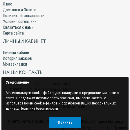
О нас
Доставка и Оплата
Политика безопасности
Условия соглашения
Связаться с нами
Карта сайта
ЛИЧНЫЙ КАБИНЕТ
Личный кабинет
История заказов
Мои закладки
НАШИ КОНТАКТЫ
Уведомление
+7(959) 509-02-17 Telegram/WhatsApp
+7(959) 110-45-18 Telegram/WhatsApp
Мы используем cookie-файлы для наилучшего представления нашего
specclimat.lg@gmail.com
сайта. Продолжая использовать этот сайт, вы соглашаетесь с
г. Луганск, ул. Даргомыжского, 2-Е/216
использованием cookie-файлов и обработкой Ваших персональных
Пон-Птн с 9:00 до 17:00; Суб с 10:00 до 15:00
данных.
Политика безопасности
© Интернет-магазин «СпецКлимат» 2015–2025.
Принять