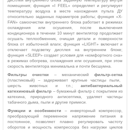
дисплей внутреннего блока заданную температуру внутри
помещения; функция «
I
FEEL
» определяет и регулирует
температуру воздуха в месте нахождения пульта ДУ
относительно заданных параметров работы; функция «
X
-
FAN
» самоочистки внутреннего блока работает в режимах
охлаждения или осушения, после выключения
кондиционера в течении 10 минут вентилятор продолжает
осушать теплообменник, очищая детали и поверхности
блока от избыточной влаги; функция «
LIGHT
» включает и
отключает подсветку дисплея на внутреннем блоке;
функция «
SLEEP
» создает условия для «комфортного сна»
в режимах обогрева, охлаждения или осушения, при этом
скорость вентилятора минимальна и почти бесшумна.
Ф
ильтры очистки
– механический
фильтр-сетка
(пластиковый) – задерживает крупные частицы пыли,
шерсть животных и т.п.;
антибактериальный
катехиновый фильтр
–
бумажный фильтр с покрытием из
катехина, природного антисептика, удаляет частицы
табачного дыма, пыли и другие примеси.
Функции и особенности
–
инверторный компрессор,
преобразующий переменное напряжение питания в
постоянное, позволяет плавно регулировать частоту
оборотов и мощность компрессора без нагрузки циклов