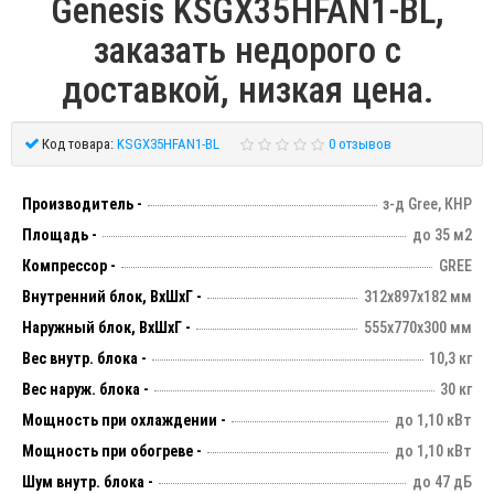
Genesis KSGX35HFAN1-BL,
заказать недорого с
доставкой, низкая цена.
Код товара:
KSGX35HFAN1-BL
0 отзывов
Производитель -
з-д Gree, КНР
Площадь -
до 35 м2
Компрессор -
GREE
Внутренний блок, ВхШхГ -
312х897х182 мм
Наружный блок, ВхШхГ -
555х770х300 мм
Вес внутр. блока -
10,3 кг
Вес наруж. блока -
30 кг
Мощность при охлаждении -
до 1,10 кВт
Мощность при обогреве -
до 1,10 кВт
Шум внутр. блока -
до 47 дБ