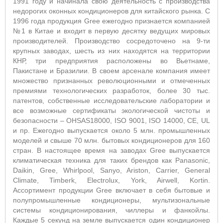
1991 году и начинала свою деятельность с производства
недорогих оконных кондиционеров для китайского рынка. С
1996 года продукция Gree ежегодно признается компанией
№1 в Китае и входит в первую десятку ведущих мировых
производителей. Производство сосредоточено на 9-ти
крупных заводах, шесть из них находятся на территории
КНР, три предприятия расположены во Вьетнаме,
Пакистане и Бразилии. В своем арсенале компания имеет
множество признанных революционными и отмеченных
премиями технологических разработок, более 30 тыс.
патентов, собственные исследовательские лаборатории и
все возможные сертификаты экологической чистоты и
безопасности – OHSAS18000, ISO 9001, ISO 14000, CE, UL
и пр. Ежегодно выпускается около 5 млн. промышленных
моделей и свыше 70 млн. бытовых кондиционеров для 160
стран. В настоящее время на заводах Gree выпускается
климатическая техника для таких брендов как Panasonic,
Daikin, Gree, Whirlpool, Sanyo, Ariston, Carrier, General
Climate, Timberk, Electrolux, York, Airwell, Kortin.
Ассортимент продукции Gree включает в себя бытовые и
полупромышленные кондиционеры, мультизональные
системы кондиционирования, чиллеры и фанкойлы.
Каждые 5 секунд на земле выпускается один кондиционер