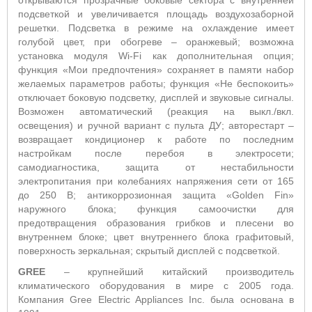
открываются прозрачные боковые сектора с внутренней
подсветкой и увеличивается площадь воздухозаборной
решетки. Подсветка в режиме на охлаждение имеет
голубой цвет, при обогреве – оранжевый; возможна
установка модуля Wi-Fi как дополнительная опция;
функция «Мои предпочтения» сохраняет в памяти набор
желаемых параметров работы; функция «Не беспокоить»
отключает боковую подсветку, дисплей и звуковые сигналы.
Возможен автоматический (реакция на выкл./вкл.
освещения) и ручной вариант с пульта ДУ; авторестарт –
возвращает кондиционер к работе по последним
настройкам после перебоя в электросети;
самодиагностика,
защита от нестабильности
электропитания при колебаниях напряжения сети от 165
до 250 В;
антикоррозионная защита «Golden Fin»
наружного блока; функция самоочистки для
предотвращения образования грибков и плесени во
внутреннем блоке; цвет внутреннего блока графитовый,
поверхность зеркальная;
скрытый дисплей с подсветкой.
GREE
– крупнейший китайский производитель
климатического оборудования в мире с 2005 года.
Компания Gree Electric Appliances Inc. была основана в