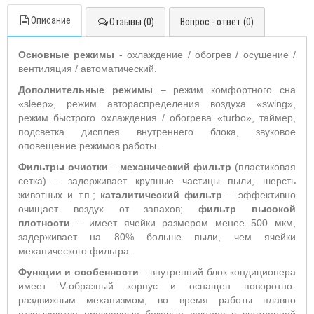
Описание
Отзывы (0)
Вопрос - ответ (0)
Основные режимы
- охлаждение / обогрев / осушение /
вентиляция / автоматический.
Дополнительные режимы
– режим комфортного сна
«sleep», режим автораспределения воздуха «swing»,
режим быстрого охлаждения / обогрева «turbo», таймер,
подсветка дисплея внутреннего блока, звуковое
оповещение режимов работы.
Фильтры очистки
–
механический
фильтр
(пластиковая
сетка) – задерживает крупные частицы пыли, шерсть
животных и т.п.;
каталитический фильтр
– эффективно
очищает воздух от запахов;
фильтр высокой
плотности
– имеет ячейки размером менее 500 мкм,
задерживает на 80% больше пыли, чем ячейки
механического фильтра.
Функции и особенности
– внутренний блок кондиционера
имеет V-образный корпус и оснащен поворотно-
раздвижным механизмом, во время работы плавно