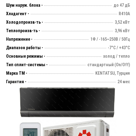
Шум наруж. блока -
до 47 дБ
Хладагент -
R410A
Холодопроизв-ть -
3,52 кВт
Теплопроизв-ть -
3,96 кВт
Напряжение -
1Ф / -165~250В / 50Гц
Диапазон работы -
-7°С / +43°С
Основные режимы -
холод / тепло
Тип сплит-системы -
стандартный (On/Off)
Марка ТМ -
KENTATSU, Турция
Гарантия -
24 мес