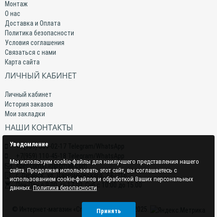
Монтаж
О нас
Доставка и Оплата
Политика безопасности
Условия соглашения
Связаться с нами
Карта сайта
ЛИЧНЫЙ КАБИНЕТ
Личный кабинет
История заказов
Мои закладки
НАШИ КОНТАКТЫ
Уведомление
+7(959) 509-02-17 Telegram/WhatsApp
+7(959) 110-45-18 Telegram/WhatsApp
Мы используем cookie-файлы для наилучшего представления нашего
specclimat.lg@gmail.com
сайта. Продолжая использовать этот сайт, вы соглашаетесь с
г. Луганск, ул. Даргомыжского, 2-Е/216
использованием cookie-файлов и обработкой Ваших персональных
Пон-Птн с 9:00 до 17:00; Суб с 10:00 до 15:00
данных.
Политика безопасности
© Интернет-магазин «СпецКлимат» 2015–2025.
Принять