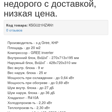
недорого с доставкой,
низкая цена.
Код товара:
KSGU21HZAN1
0 отзывов
Производитель -
з-д Gree, КНР
Площадь -
до 20 м2
Компрессор -
GREE inverter
Внутренний блок, ВхШхГ -
270х713х195 мм
Наружный блок, ВхШхГ -
428х720х310 мм
Вес внутр. блока -
9 кг
Вес наруж. блока -
25 кг
Мощность при охлаждении -
до 0,64 кВт
Мощность при обогреве -
до 0,69 кВт
Шум внутр. блока -
до 27 дБ
Шум наруж. блока -
до 36 дБ
Хладагент -
R410A
Холодопроизв-ть -
2,20 кВт
Теплопроизв-ть -
2,30 кВт