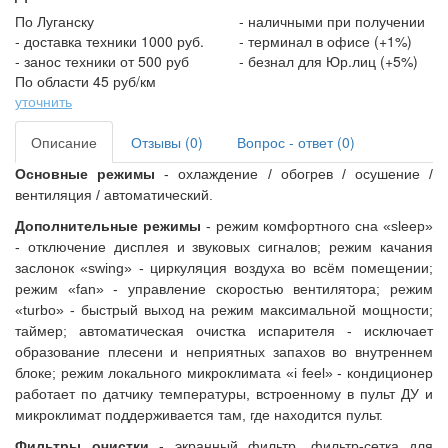
По Луганску
- наличными при получении
- доставка техники 1000 руб.
- терминал в офисе (+1%)
- занос техники от 500 руб
- безнал для Юр.лиц (+5%)
По области 45 руб/км
уточнить
Описание
Отзывы (0)
Вопрос - ответ (0)
Основные режимы
- охлаждение / обогрев / осушение /
вентиляция / автоматический.
Дополнительные режимы
-
режим комфортного сна «sleep»
- отключение дисплея и звуковых сигналов; режим качания
заслонок «swing» - циркуляция воздуха во всём помещении;
режим «fan» - управление скоростью вентилятора; режим
«turbo» - быстрый выход на режим максимальной мощности;
таймер; автоматическая очистка испарителя - исключает
образование плесени и неприятных запахов во внутреннем
блоке; режим локального микроклимата «i feel» - кондиционер
работает по датчику температуры, встроенному в пульт ДУ и
микроклимат поддерживается там, где находится пульт.
Фильтры очистки
- экранный фильтр, фильтр-сетка для