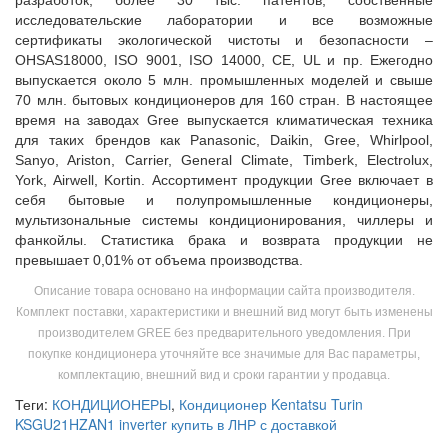
разработок, более 30 тыс. патентов, собственные
исследовательские лаборатории и все возможные
сертификаты экологической чистоты и безопасности –
OHSAS18000, ISO 9001, ISO 14000, CE, UL и пр. Ежегодно
выпускается около 5 млн. промышленных моделей и свыше
70 млн. бытовых кондиционеров для 160 стран. В настоящее
время на заводах Gree выпускается климатическая техника
для таких брендов как Panasonic, Daikin, Gree, Whirlpool,
Sanyo, Ariston, Carrier, General Climate, Timberk, Electrolux,
York, Airwell, Kortin. Ассортимент продукции Gree включает в
себя бытовые и полупромышленные кондиционеры,
мультизональные системы кондиционирования, чиллеры и
фанкойлы. Статистика брака и возврата продукции не
превышает 0,01% от объема производства.
Описание товара основано на информации сайта производителя.
Комплект поставки, характеристики и внешний вид могут быть изменены
производителем GREE без предварительного уведомления. При
покупке кондиционера уточняйте все значимые для Вас параметры,
комплектацию, внешний вид и сроки гарантии у продавца.
Теги:
КОНДИЦИОНЕРЫ
,
Кондиционер Kentatsu Turin
KSGU21HZAN1 inverter купить в ЛНР с доставкой