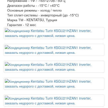
Напряжение -
1Ф / -165~270В / 50Гц
Диапазон работы -
-15°С / +43°С
Основные режимы -
холод / тепло
Тип сплит-системы -
инверторный (до -15°С)
Марка ТМ -
KENTATSU, Турция
Гарантия -
12 мес