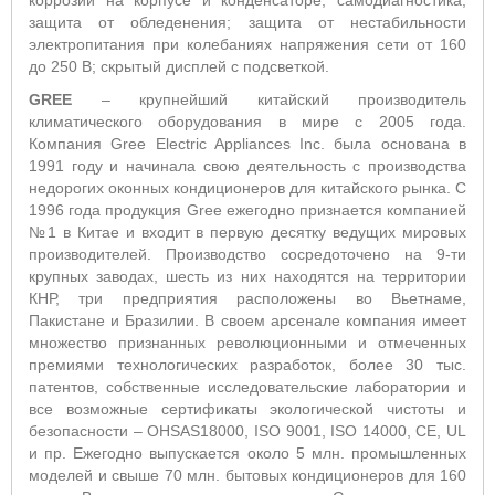
коррозии на корпусе и конденсаторе; самодиагностика;
защита от обледенения; защита от нестабильности
электропитания при колебаниях напряжения сети от 160
до 250 В; скрытый дисплей с подсветкой.
GREE
– крупнейший китайский производитель
климатического оборудования в мире с 2005 года.
Компания Gree Electric Appliances Inc. была основана в
1991 году и начинала свою деятельность с производства
недорогих оконных кондиционеров для китайского рынка. С
1996 года продукция Gree ежегодно признается компанией
№1 в Китае и входит в первую десятку ведущих мировых
производителей. Производство сосредоточено на 9-ти
крупных заводах, шесть из них находятся на территории
КНР, три предприятия расположены во Вьетнаме,
Пакистане и Бразилии. В своем арсенале компания имеет
множество признанных революционными и отмеченных
премиями технологических разработок, более 30 тыс.
патентов, собственные исследовательские лаборатории и
все возможные сертификаты экологической чистоты и
безопасности – OHSAS18000, ISO 9001, ISO 14000, CE, UL
и пр. Ежегодно выпускается около 5 млн. промышленных
моделей и свыше 70 млн. бытовых кондиционеров для 160