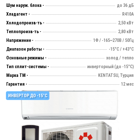
Шум наруж. блока -
до 36 дБ
Хладагент -
R410A
Холодопроизв-ть -
2,50 кВт
Теплопроизв-ть -
2,80 кВт
Напряжение -
1Ф / -165~270В / 50Гц
Диапазон работы -
-15°С / +43°С
Основные режимы -
холод / тепло
Тип сплит-системы -
инверторный (до -15°С)
Марка ТМ -
KENTATSU, Турция
Гарантия -
12 мес
ИНВЕРТОР ДО -15°С