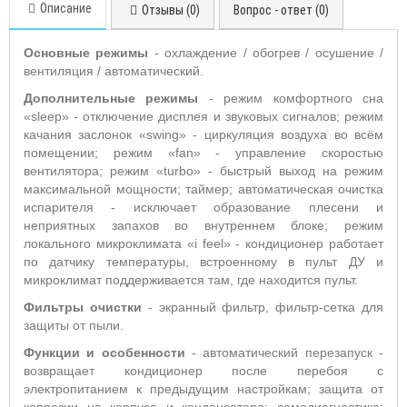
Описание
Отзывы (0)
Вопрос - ответ (0)
Основные режимы
- охлаждение / обогрев / осушение /
вентиляция / автоматический.
Дополнительные режимы
-
режим комфортного сна
«sleep» - отключение дисплея и звуковых сигналов; режим
качания заслонок «swing» - циркуляция воздуха во всём
помещении; режим «fan» - управление скоростью
вентилятора; режим «turbo» - быстрый выход на режим
максимальной мощности; таймер; автоматическая очистка
испарителя - исключает образование плесени и
неприятных запахов во внутреннем блоке; режим
локального микроклимата «i feel» - кондиционер работает
по датчику температуры, встроенному в пульт ДУ и
микроклимат поддерживается там, где находится пульт.
Фильтры очистки
- экранный фильтр, фильтр-сетка для
защиты от пыли.
Функции и о
собенности
- автоматический перезапуск -
возвращает кондиционер после перебоя с
электропитанием к предыдущим настройкам; защита от