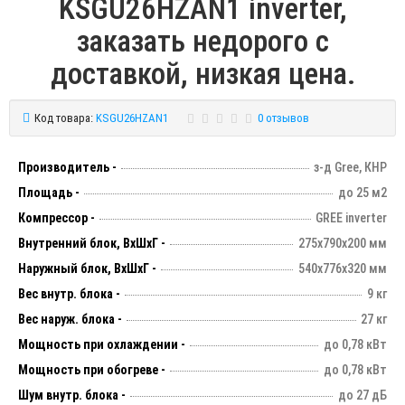
KSGU26HZAN1 inverter,
заказать недорого с
доставкой, низкая цена.
Код товара:
KSGU26HZAN1
0 отзывов
Производитель -
з-д Gree, КНР
Площадь -
до 25 м2
Компрессор -
GREE inverter
Внутренний блок, ВхШхГ -
275х790х200 мм
Наружный блок, ВхШхГ -
540х776х320 мм
Вес внутр. блока -
9 кг
Вес наруж. блока -
27 кг
Мощность при охлаждении -
до 0,78 кВт
Мощность при обогреве -
до 0,78 кВт
Шум внутр. блока -
до 27 дБ