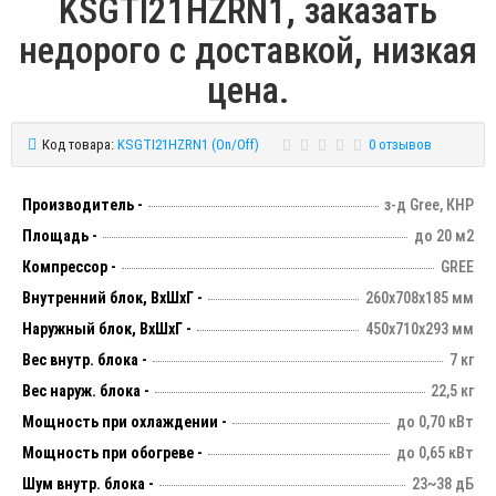
KSGTI21HZRN1, заказать
недорого с доставкой, низкая
цена.
Код товара:
KSGTI21HZRN1 (On/Off)
0 отзывов
Производитель -
з-д Gree, КНР
Площадь -
до 20 м2
Компрессор -
GREE
Внутренний блок, ВхШхГ -
260х708х185 мм
Наружный блок, ВхШхГ -
450х710х293 мм
Вес внутр. блока -
7 кг
Вес наруж. блока -
22,5 кг
Мощность при охлаждении -
до 0,70 кВт
Мощность при обогреве -
до 0,65 кВт
Шум внутр. блока -
23~38 дБ