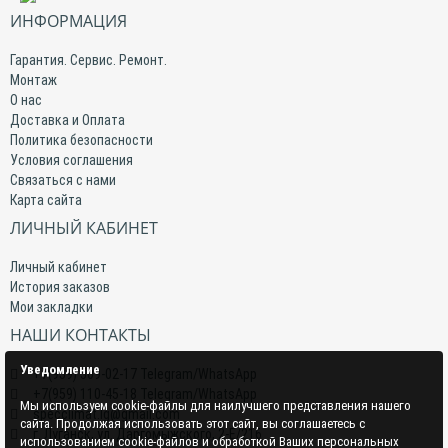
ИНФОРМАЦИЯ
Гарантия. Сервис. Ремонт.
Монтаж
О нас
Доставка и Оплата
Политика безопасности
Условия соглашения
Связаться с нами
Карта сайта
ЛИЧНЫЙ КАБИНЕТ
Личный кабинет
История заказов
Мои закладки
НАШИ КОНТАКТЫ
Уведомление
+7(959) 509-02-17 Telegram/WhatsApp
+7(959) 110-45-18 Telegram/WhatsApp
Мы используем cookie-файлы для наилучшего представления нашего
specclimat.lg@gmail.com
сайта. Продолжая использовать этот сайт, вы соглашаетесь с
г. Луганск, ул. Даргомыжского, 2-Е/216
использованием cookie-файлов и обработкой Ваших персональных