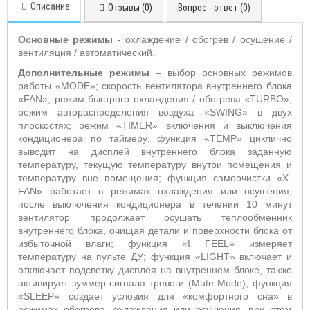
Описание
Отзывы (0)
Вопрос - ответ (0)
Основные режимы
- охлаждение / обогрев / осушение /
вентиляция / автоматический.
Дополнительные режимы
– выбор основных режимов
работы «
MODE
»;
скорость вентилятора внутреннего блока
«
FAN
»; режим быстрого охлаждения / обогрева «
TURBO
»;
режим автораспределения воздуха «
SWING
» в двух
плоскостях;
режим «T
IMER
» включения и выключения
кондиционера по таймеру;
функция «
TEMP
» циклично
выводит на дисплей внутреннего блока заданную
температуру, текущую температуру внутри помещения и
температуру вне помещения; функция самоочистки «
X
-
FAN
» работает в режимах охлаждения или осушения,
после выключения кондиционера в течении 10 минут
вентилятор продолжает осушать теплообменник
внутреннего блока, очищая детали и поверхности блока от
избыточной влаги;
функция «
I
FEEL
» измеряет
температуру на пульте ДУ; функция «
LIGHT
» включает и
отключает подсветку дисплея на внутреннем блоке, также
активирует зуммер сигнала тревоги (
Mute
Mode
); функция
«
SLEEP
» создает условия для «комфортного сна» в
режимах обогрева, охлаждения или осушения, при этом