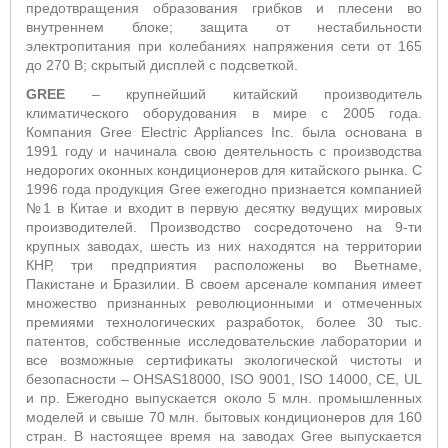
предотвращения образования грибков и плесени во
внутреннем блоке;
защита от нестабильности
электропитания при колебаниях напряжения сети от 165
до 270 В; скрытый дисплей с подсветкой.
GREE
– крупнейший китайский производитель
климатического оборудования в мире с 2005 года.
Компания Gree Electric Appliances Inc. была основана в
1991 году и начинала свою деятельность с производства
недорогих оконных кондиционеров для китайского рынка. С
1996 года продукция Gree ежегодно признается компанией
№1 в Китае и входит в первую десятку ведущих мировых
производителей. Производство сосредоточено на 9-ти
крупных заводах, шесть из них находятся на территории
КНР, три предприятия расположены во Вьетнаме,
Пакистане и Бразилии. В своем арсенале компания имеет
множество признанных революционными и отмеченных
премиями технологических разработок, более 30 тыс.
патентов, собственные исследовательские лаборатории и
все возможные сертификаты экологической чистоты и
безопасности – OHSAS18000, ISO 9001, ISO 14000, CE, UL
и пр. Ежегодно выпускается около 5 млн. промышленных
моделей и свыше 70 млн. бытовых кондиционеров для 160
стран. В настоящее время на заводах Gree выпускается