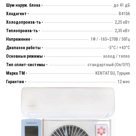
Шум наруж. блока -
до 41 дБ
Хладагент -
R410A
Холодопроизв-ть -
2,25 кВт
Теплопроизв-ть -
2,35 кВт
Напряжение -
1Ф / -165~270В / 50Гц
Диапазон работы -
-5°С / +43°С
Основные режимы -
холод / тепло
Тип сплит-системы -
стандартный (On/Off)
Марка ТМ -
KENTATSU, Турция
Гарантия -
12 мес