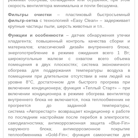
скорость вентилятора минимальна и почти бесшумна.
Фильтры очистки
– пластиковый быстросъемный
фильтр-сетка
с технологией «
Easy
Clean
» – задерживает
крупные частицы пыли, шерсть животных и т.п.
.
Функции и особенности
– датчик обнаружения утечки
хладагента; повышенный контроль качества сборки и
материалов; классический дизайн внутреннего блока;
энергопотребление в режиме ожидания всего 1 Вт;
широкоугольные жалюзи с охватом всего объема
помещения в двух плоскостях; система
экономичного
обогрева для поддержания температуры воздуха в
помещении при длительном отсутствии в нем людей на
уровне 8°С, достаточном для быстрого прогрева при
включении кондиционера; функция «Теплый Старт»
– п
ри
включении кондиционера в режиме обогрева вентилятор
внутреннего блока не включается, пока теплообменник не
прогреется до заданной температуры;
система
«
Авторестарт
»
возвращает кондиционер к работе
по последним настройкам после перебоя в электросети;
самодиагностика; антикоррозионная защита «
Blue
-Fin»
наружного блока; антикоррозионное покрытие
теплообменника «
Gold
-
Fin
»; функция самоочистки для