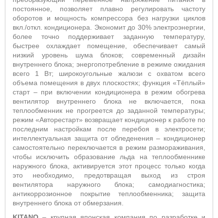
постоянное, позволяет плавно регулировать частоту
оборотов и мощность компрессора без нагрузки циклов
вкл./откл. кондиционера. Экономит до 30% электроэнергии,
более точно поддерживает заданную температуру,
быстрее охлаждает помещение, обеспечивает самый
низкий уровень шума блоков;
современный дизайн
внутреннего блока; энергопотребление в режиме ожидания
всего 1 Вт; широкоугольные жалюзи с охватом всего
объема помещения в двух плоскостях
; функция «Тёплый»
старт
– п
ри включении кондиционера в режим обогрева
вентилятор внутреннего блока не включается, пока
теплообменник не прогреется до заданной температуры;
режим «Авторестарт» возвращает кондиционер к работе по
последним настройкам после перебоя в электросети;
интеллектуальная защита от обледенения – кондиционер
самостоятельно переключается в режим размораживания,
чтобы исключить образование льда на теплообменнике
наружного блока, активируется этот процесс только когда
это необходимо, предотвращая выход из строя
вентилятора наружного блока;
самодиагностика;
антикоррозионное покрытие теплообменника;
защита
внутреннего блока от обмерзания.
KITANO
– крупная японская компания по разработке и