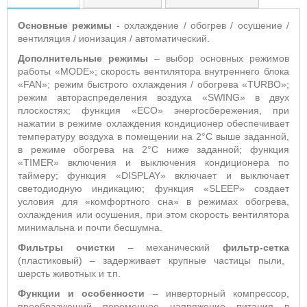
Основные режимы
- охлаждение / обогрев / осушение /
вентиляция / ионизация / автоматический.
Дополнительные режимы
– выбор основных режимов
работы «
MODE
»;
скорость вентилятора внутреннего блока
«
FAN
»; режим быстрого охлаждения / обогрева «
TURBO
»;
режим автораспределения воздуха «
SWING
» в двух
плоскостях;
функция «
ECO
» энергосбережения, при
нажатии в режиме охлаждения кондиционер обеспечивает
температуру воздуха в помещении на 2°С выше заданной,
в режиме обогрева на 2°С ниже заданной; функция
«TIMER» включения и выключения кондиционера по
таймеру; функция «
DISPLAY
» включает и выключает
светодиодную индикацию; функция «
SLEEP
» создает
условия для «комфортного сна» в режимах обогрева,
охлаждения или осушения, при этом скорость вентилятора
минимальна и почти бесшумна.
Фильтры очистки
– механический
фильтр-сетка
(пластиковый) – задерживает крупные частицы пыли,
шерсть животных и т.п.
Функции и особенности
–
инверторный компрессор,
преобразующий переменное напряжение питания в