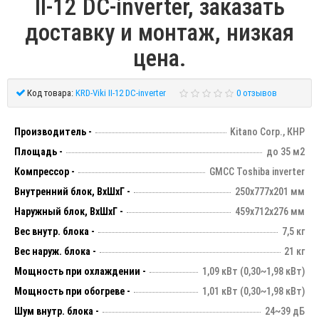
II-12 DC-inverter, заказать
доставку и монтаж, низкая
цена.
Код товара:
KRD-Viki II-12 DC-inverter
0 отзывов
Производитель -
Kitano Corp., КНР
Площадь -
до 35 м2
Компрессор -
GMCC Toshiba inverter
Внутренний блок, ВхШхГ -
250х777х201 мм
Наружный блок, ВхШхГ -
459х712х276 мм
Вес внутр. блока -
7,5 кг
Вес наруж. блока -
21 кг
Мощность при охлаждении -
1,09 кВт (0,30~1,98 кВт)
Мощность при обогреве -
1,01 кВт (0,30~1,98 кВт)
Шум внутр. блока -
24~39 дБ