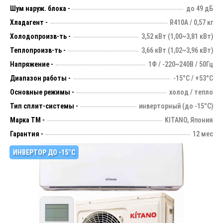
Шум наруж. блока -
до 49 дБ
Хладагент -
R410A / 0,57 кг
Холодопроизв-ть -
3,52 кВт (1,00~3,81 кВт)
Теплопроизв-ть -
3,66 кВт (1,02~3,96 кВт)
Напряжение -
1Ф / -220~240В / 50Гц
Диапазон работы -
-15°С / +53°С
Основные режимы -
холод / тепло
Тип сплит-системы -
инверторный (до -15°С)
Марка ТМ -
KITANO, Япония
Гарантия -
12 мес
ИНВЕРТОР ДО -15°С