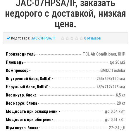
JAC-07HPSA/IF, заказать
недорого с доставкой, низкая
цена.
Код товара:
JAC-07HPSA/IF
0 отзывов
Производитель -
TCL Air Conditioner, КНР
Площадь -
до 20 м2
Компрессор -
GMCC Toshiba
Внутренний блок, ВхШхГ -
255х698х190 мм
Наружный блок, ВхШхГ -
459х712х276 мм
Вес внутр. блока -
6,5 кг
Вес наруж. блока -
20 кг
Мощность при охлаждении -
до 0,64 кВт
Мощность при обогреве -
до 0,61 кВт
Шум внутр. блока -
27~34 дБ