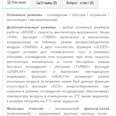
Описание
Отзывы (0)
Вопрос - ответ (0)
Основные режимы
- охлаждение / обогрев / осушение /
вентиляция / автоматический.
Дополнительные режимы
– выбор основных режимов
работы «
MODE
»;
скорость вентилятора внутреннего блока
«
FAN
»;
функция «TIMER» включения и выключения
кондиционера по таймеру;
режим автораспределения
воздуха «
SWING
» в двух плоскостях;
функция «
SLEEP
»
создает условия для «комфортного сна» в режимах
обогрева, охлаждения или осушения, при этом скорость
вентилятора минимальна и почти бесшумна;
режим
быстрого охлаждения / обогрева «
TURBO
»;
функция
«
DISPLAY
» включает и выключает светодиодную
индикацию; функция «
HEALTH
» активирует режим
ионизации воздуха (в моделях серии
Red
данная функция
отсутствует); функция «
ECO
» энергосбережения, при
нажатии в режиме охлаждения кондиционер обеспечивает
температуру воздуха в помещении на 2°С выше заданной,
в режиме обогрева на 2°С ниже заданной.
Фильтры очистки
– механический
фильтр-сетка
(пластиковый) – задерживает крупные частицы пыли,