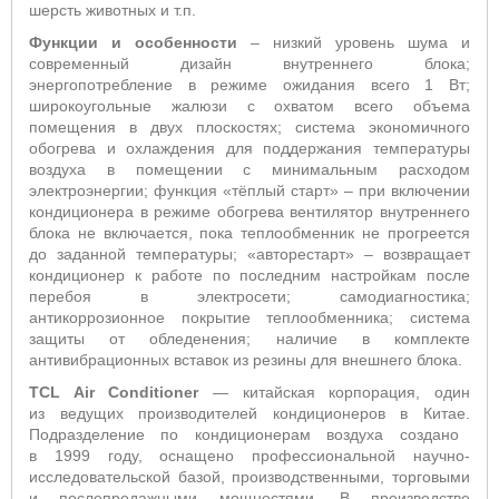
шерсть животных и т.п.
Функции и особенности
– низкий уровень шума и
современный дизайн внутреннего блока;
энергопотребление в режиме ожидания всего 1 Вт;
широкоугольные жалюзи с охватом всего объема
помещения в двух плоскостях; система
экономичного
обогрева и охлаждения для поддержания температуры
воздуха в помещении с минимальным расходом
электроэнергии; функция «тёплый старт»
– п
ри включении
кондиционера в режиме обогрева вентилятор внутреннего
блока не включается, пока теплообменник не прогреется
до заданной температуры; «авторестарт» – возвращает
кондиционер к работе по последним настройкам после
перебоя в электросети;
самодиагностика;
антикоррозионное покрытие теплообменника; система
защиты от обледенения; наличие в комплекте
антивибрационных вставок из резины для внешнего блока.
TCL Air Conditioner
— китайская корпорация, один
из ведущих производителей кондиционеров в Китае.
Подразделе
ние по кондиционерам воздуха создано
в 1999 году, оснащено профессиональной научно-
исследовательской базой, производственными, торговыми
и послепродажными мощностями. В производстве