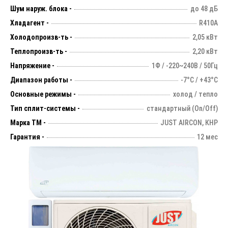
Шум наруж. блока -
до 48 дБ
Хладагент -
R410А
Холодопроизв-ть -
2,05 кВт
Теплопроизв-ть -
2,20 кВт
Напряжение -
1Ф / -220~240В / 50Гц
Диапазон работы -
-7°С / +43°С
Основные режимы -
холод / тепло
Тип сплит-системы -
стандартный (On/Off)
Марка ТМ -
JUST AIRCON, КНР
Гарантия -
12 мес