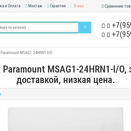
ка и Оплата
Монтаж
Гарантия
О нас
Сравнение тов
+7(95
+7(95
 Paramount MSAG1-24HRN1-I/O
 Paramount MSAG1-24HRN1-I/O, з
доставкой, низкая цена.
в