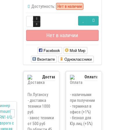
Доступность:
Нет в наличии
Нет в наличии
Facebook
Мой Мир
Вконтакте
Одноклассники
Доставка
Оплата
По Луганску
- наличными
- доставка
при получении
техники 1000
- терминал в
руб.
офисе (+1%)
- занос техники
- безнал для
от 500 руб
Юр.лиц (+5%)
По области 45