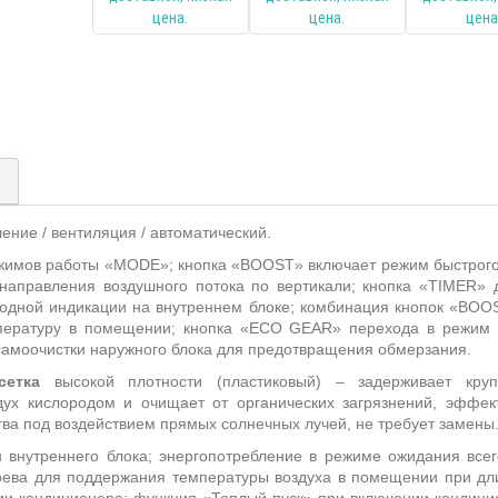
)
шение / вентиляция / автоматический.
жимов работы «
MODE
»; кнопка
«
BOOST
» включает режим быстрого
направления воздушного потока по вертикали;
кнопка «
TIMER
» 
одной индикации на внутреннем блоке; комбинация кнопок «
BOO
пературу в помещении; кнопка «
ECO
GEAR
» перехода в режим
самоочистки наружного блока для предотвращения обмерзания.
сетка
высокой плотности (пластиковый) – задерживает круп
х кислородом и очищает от органических загрязнений, эффект
тва под воздействием прямых солнечных лучей, не требует замены
 внутреннего блока; энергопотребление в режиме ожидания всег
ева для поддержания температуры воздуха в помещении при дли