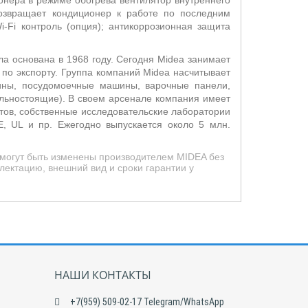
онера в режиме обогрева вентилятор внутреннего
возвращает кондиционер к работе по последним
i
-
Fi
контроль (опция); антикоррозионная защита
ла основана в 1968 году. Сегодня
Midea
занимает
 по экспорту. Группа компаний
Midea
насчитывает
ины, посудомоечные машины, варочные панели,
ельностоящие).
В своем арсенале компания имеет
тов, собственные исследовательские лаборатории
, UL и пр. Ежегодно выпускается около 5 млн.
 могут быть изменены производителем MIDEA без
ектацию, внешний вид и сроки гарантии у
НАШИ КОНТАКТЫ
+7(959) 509-02-17 Telegram/WhatsApp