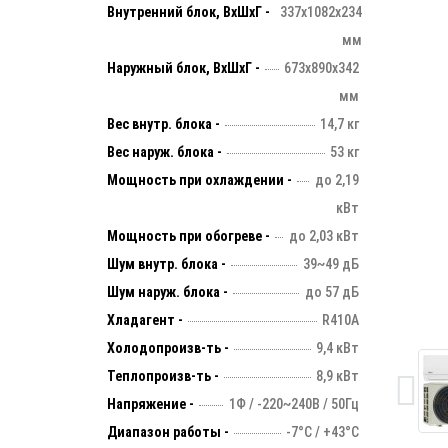
Внутренний блок, ВхШхГ -
337х1082х234
мм
Наружный блок, ВхШхГ -
673х890х342
мм
Вес внутр. блока -
14,7 кг
Вес наруж. блока -
53 кг
Мощность при охлаждении -
до 2,19
кВт
Мощность при обогреве -
до 2,03 кВт
Шум внутр. блока -
39~49 дБ
Шум наруж. блока -
до 57 дБ
Хладагент -
R410А
Холодопроизв-ть -
9,4 кВт
Теплопроизв-ть -
8,9 кВт
Напряжение -
1Ф / -220~240В / 50Гц
Диапазон работы -
-7°С / +43°С