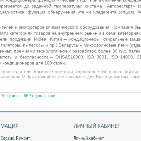
нии кондиционера; функция «Теплый пуск»
п
ри включении кондици
прогреется до заданной температуры; система «Авторестарт» 
диагностика; функция обнаружения утечки хладагента (опция);
W
ителей и экспортеров климатического оборудования. Компания бы
пяти категориях товаров на внутреннем рынке и в семи категориях
ители продукции
Midea
: Китай –
кондиционеры, стиральные маш
тиляторы, пылесосы и пр.; Беларусь – микроволновые печи (отд
ных премиями технологических разработок, более 30 тыс. патен
истоты и безопасности – OHSAS18000, ISO 9001, ISO 14000, CE
 кондиционеров для 160 стран.
производителя. Комплект поставки, характеристики и внешний вид
иционера Midea уточняйте все значимые для Вас параметры, компл
/O купить в ЛНР с доставкой
МАЦИЯ
ЛИЧНЫЙ КАБИНЕТ
 Сервис. Ремонт.
Личный кабинет