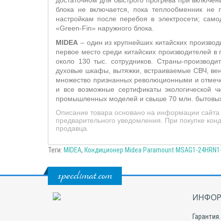
достаточном для быстрого прогрева при включе
блока не включается, пока теплообменник не 
настройкам после перебоя в электросети;
само
«
Green
-Fin» наружного блока.
MIDEA
– один из крупнейших китайских производ
первое место среди китайских производителей в 
около 130 тыс. сотрудников. Страны-производ
духовые шкафы, вытяжки, встраиваемые СВЧ, вен
множество признанных революционными и отмечен
и все возможные сертификаты экологической ч
промышленных моделей и свыше 70 млн. бытовых
Описание товара основано на информации сайта 
предварительного уведомления. При покупке конд
продавца.
Теги:
MIDEA
,
Кондиционер Midea Paramount MSAG1-24HRN1-I
specclimat.com
ИНФОР
Гарантия.