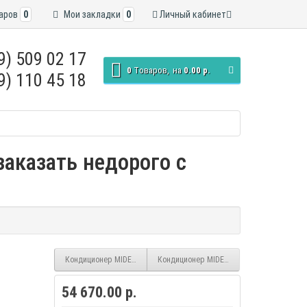
аров
0
Мои закладки
0
Личный кабинет
9) 509 02 17
0
Tоваров,
на
0.00 р.
9) 110 45 18
аказать недорого с
Кондиционер MIDEA Paramount MSAG1-18HRN1-I/O
Кондиционер MIDEA Favorite MSFRW-09N8C2
54 670.00 р.