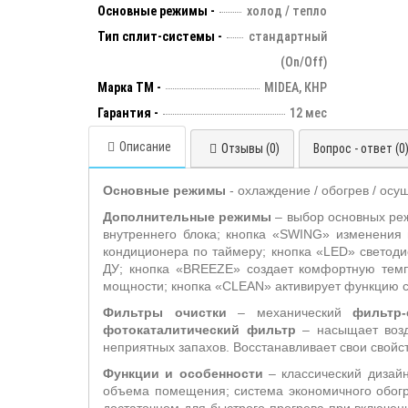
Основные режимы -
холод / тепло
Тип сплит-системы -
стандартный
(On/Off)
Марка ТМ -
MIDEA, КНР
Гарантия -
12 мес
Описание
Отзывы (0)
Вопрос - ответ (0
Основные режимы
- охлаждение / обогрев / осу
Дополнительные режимы
– выбор основных ре
внутреннего блока;
кнопка «
SWING
» изменения 
кондиционера по таймеру; кнопка «
LED
» светоди
ДУ; кнопка «
BREEZE
» создает комфортную тем
мощности; кнопка «
CLEAN
» активирует функцию 
Фильтры очистки
– механический
фильтр-
фотокаталитический фильтр
– насыщает возду
неприятных запахов. Восстанавливает свои свойс
Функции и особенности
– классический дизайн
объема помещения; система
экономичного обогр