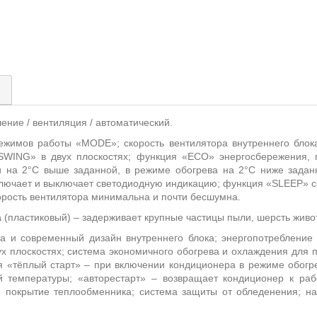
)
шение / вентиляция / автоматический.
ежимов работы «
MODE
»;
скорость вентилятора внутреннего блок
SWING
» в двух плоскостях;
функция «
ECO
» энергосбережения,
и на 2°С выше заданной, в режиме обогрева на 2°С ниже зада
ключает и выключает светодиодную индикацию; функция «
SLEEP
» 
корость вентилятора минимальна и почти бесшумна.
а
(пластиковый) – задерживает крупные частицы пыли, шерсть живот
а и современный дизайн внутреннего блока; энергопотребление
х плоскостях; система
экономичного обогрева и охлаждения для 
я «тёплый старт»
– п
ри включении кондиционера в режиме обогре
й температуры; «авторестарт» – возвращает кондиционер к ра
е покрытие теплообменника; система защиты от обледенения; на