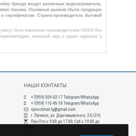
нейку бренда входят различные водонагреватели,
товая техника. Основным рынком сбыта продукции
м и сертификатам. Страна-производитель бытовой
д могут быть изменены производителем OASIS без
 комплектацию, внешний вид и сроки гарантии у
НАШИ КОНТАКТЫ
+7(959) 509-02-17 Telegram/WhatsApp
+7(959) 110-45-18 Telegram/WhatsApp
specclimat.lg@gmail.com
г. Луганск, ул. Даргомыжского, 2-Е/216
Пон-Птн с 9:00 до 17:00; Суб с 10:00 до
15:00