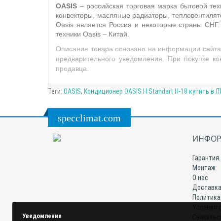
OASIS
– российская торговая марка бытовой тех
конвекторы, масляные радиаторы, тепловентилят
Oasis является Россия и некоторые страны СНГ.
техники Oasis – Китай.
Описание товара основано на информации сайта 
предварительного уведомления. При покупке ко
продавца.
Теги:
OASIS
,
Кондиционер OASIS H Standart H-18 купить в 
specclimat.com
ИНФОР
Гарантия.
Монтаж
О нас
Доставка
Политика
Условия 
Уведомление
Связатьс