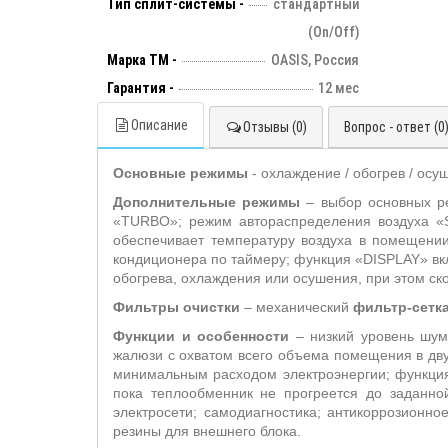
Тип сплит-системы -
стандартный
(On/Off)
Марка ТМ -
OASIS, Россия
Гарантия -
12 мес
Описание
Отзывы (0)
Вопрос - ответ (0
Основные режимы
- охлаждение / обогрев / осу
Дополнительные режимы
– выбор основных р
«
TURBO
»; режим автораспределения воздуха «
обеспечивает температуру воздуха в помещени
кондиционера по таймеру; функция «
DISPLAY
» в
обогрева, охлаждения или осушения, при этом с
Фильтры очистки
– механический
фильтр-сетк
Функции и особенности
– низкий уровень шум
жалюзи с охватом всего объема помещения в дву
минимальным расходом электроэнергии; функци
пока теплообменник не прогреется до заданно
электросети;
самодиагностика; антикоррозионно
резины для внешнего блока.