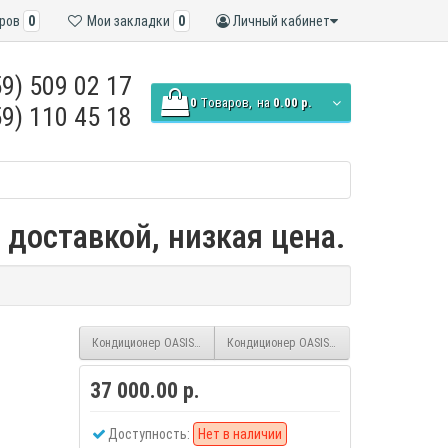
ров
0
Мои закладки
0
Личный кабинет
9) 509 02 17
0
Tоваров,
на
0.00 р.
9) 110 45 18
 доставкой, низкая цена.
Кондиционер OASIS Standart H-12 (On/Off)
Кондиционер OASIS Standart H-24 (On/Off)
37 000.00 р.
Доступность:
Нет в наличии