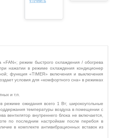
уточнить
а «
FAN
»; режим быстрого охлаждения / обогрева
 при нажатии в режиме охлаждения кондиционер
нной; функция «TIMER» включения и выключения
создает условия для «комфортного сна» в режимах
ных и т.п.
 в режиме ожидания всего 1 Вт; широкоугольные
поддержания температуры воздуха в помещении с
ва вентилятор внутреннего блока не включается,
боте по последним настройкам после перебоя в
личие в комплекте антивибрационных вставок из