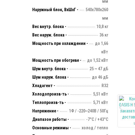
мм
Наружный блок, ВхШхГ -
540х780х260
мм
Вес внутр. блока -
10,8 кг
Вес наруж. блока -
36 кг
Мощность при охлаждении -
до 1,66
кВт
Мощность при обогреве -
до 1,52 кВт
Шум внутр. блока -
25 ~ 47 дБ
Шум наруж. блока -
до 46 дБ
Хладагент -
R32
Холодопроизв-ть -
5,51 кВт
Теплопроизв-ть -
5,71 кВт
Напряжение -
1Ф / -220~240В / 50Гц
Диапазон работы -
-7°С / +43°С
Основные режимы -
холод / тепло