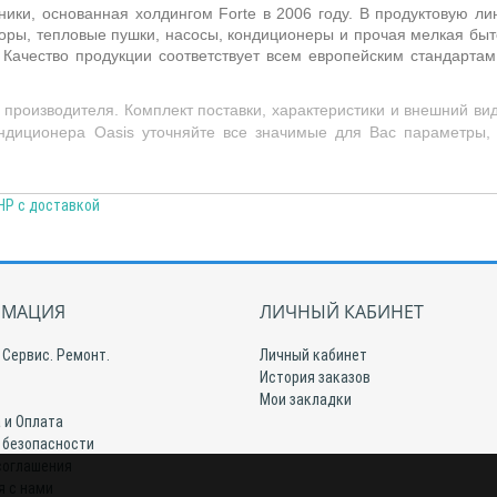
ники, основанная холдингом Forte в 2006 году. В продуктовую ли
оры, тепловые пушки, насосы, кондиционеры и прочая мелкая бы
 Качество продукции соответствует всем европейским стандарта
производителя. Комплект поставки, характеристики и внешний ви
ндиционера Oasis уточняйте все значимые для Вас параметры,
ЛНР с доставкой
МАЦИЯ
ЛИЧНЫЙ КАБИНЕТ
 Сервис. Ремонт.
Личный кабинет
История заказов
Мои закладки
 и Оплата
 безопасности
соглашения
я с нами