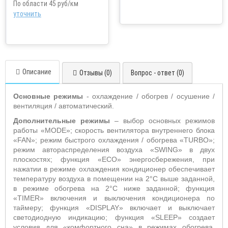
По области 45 руб/км
уточнить
Описание
Отзывы (0)
Вопрос - ответ (0)
Основные режимы
- охлаждение / обогрев / осушение /
вентиляция / автоматический.
Дополнительные режимы
– выбор основных режимов
работы «
MODE
»;
скорость вентилятора внутреннего блока
«
FAN
»; режим быстрого охлаждения / обогрева «
TURBO
»;
режим автораспределения воздуха «
SWING
» в двух
плоскостях;
функция «
ECO
» энергосбережения, при
нажатии в режиме охлаждения кондиционер обеспечивает
температуру воздуха в помещении на 2°С выше заданной,
в режиме обогрева на 2°С ниже заданной; функция
«TIMER» включения и выключения кондиционера по
таймеру; функция «
DISPLAY
» включает и выключает
светодиодную индикацию; функция «
SLEEP
» создает
условия для «комфортного сна» в режимах обогрева,