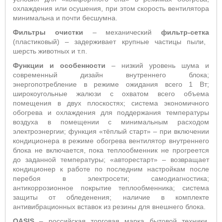
охлаждения или осушения, при этом скорость вентилятора
минимальна и почти бесшумна.
Фильтры очистки
– механический
фильтр-сетка
(пластиковый) – задерживает крупные частицы пыли,
шерсть животных и т.п.
Функции и особенности
– низкий уровень шума и
современный дизайн внутреннего блока;
энергопотребление в режиме ожидания всего 1 Вт;
широкоугольные жалюзи с охватом всего объема
помещения в двух плоскостях; система
экономичного
обогрева и охлаждения для поддержания температуры
воздуха в помещении с минимальным расходом
электроэнергии; функция «тёплый старт»
– п
ри включении
кондиционера в режиме обогрева вентилятор внутреннего
блока не включается, пока теплообменник не прогреется
до заданной температуры; «авторестарт» – возвращает
кондиционер к работе по последним настройкам после
перебоя в электросети;
самодиагностика;
антикоррозионное покрытие теплообменника; система
защиты от обледенения; наличие в комплекте
антивибрационных вставок из резины для внешнего блока.
OASIS
– российская торговая марка бытовой техники,