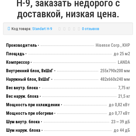
H-9, заказать недорого с
доставкой, низкая цена.
Код товара:
Standart H-9
0 отзывов
Производитель -
Hisense Corp., КНР
Площадь -
до 25 м2
Компрессор -
LANDA
Внутренний блок, ВхШхГ -
255х790х200 мм
Наружный блок, ВхШхГ -
482х660х240 мм
Вес внутр. блока -
7,75 кг
Вес наруж. блока -
21,5 кг
Мощность при охлаждении -
до 0,82 кВт
Мощность при обогреве -
до 0,77 кВт
Шум внутр. блока -
23 ~ 39 дБ
Шум наруж. блока -
до 44 дБ