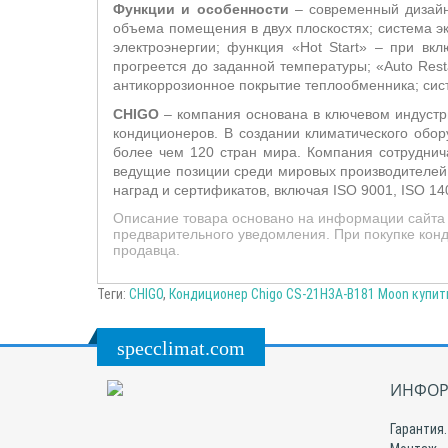
Функции и особенности
– современный дизайн 
объема помещения в двух плоскостях; система
эк
электроэнергии; функция «
Hot
Start
»
– п
ри вкл
прогреется до заданной температуры; «
Auto
Rest
антикоррозионное покрытие теплообменника; сис
CHIGO
– компания основана в ключевом индустр
кондиционеров. В создании климатического обо
более чем 120 стран мира. Компания сотрудничае
ведущие позиции среди мировых производителей
наград и сертификатов, включая ISO 9001, ISO 14
Описание товара основано на информации сайта 
предварительного уведомления. При покупке конд
продавца.
Теги:
CHIGO
,
Кондиционер Chigo CS-21H3A-B181 Moon купит
specclimat.com
ИНФОР
Гарантия.