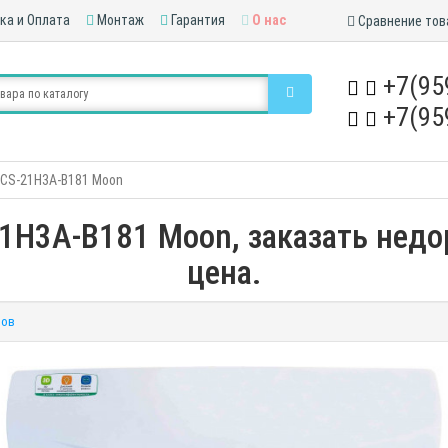
ка и Оплата
Монтаж
Гарантия
О нас
Сравнение тов
+7(95
+7(95
 CS-21H3A-B181 Moon
1H3A-B181 Moon, заказать недор
цена.
вов