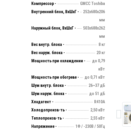
Компрессор -
GMCC Toshiba
Внутренний блок, ВхШхГ -
252х680х206
мм
Наружный блок, ВхШхГ -
503х688х262
мм
Вес внутр. блока -
8 кг
Вес наруж. блока -
20 кг
Мощность при охлаждении -
до 0,79
кВт
Мощность при обогреве -
до 0,71 кВт
Шум внутр. блока -
26~37 дБ
Шум наруж. блока -
до 51 дБ
Хладагент -
R410A
Холодопроизв-ть -
2,50 кВт
Теплопроизв-ть -
2,55 кВт
Напряжение -
1Ф / -230В / 50Гц