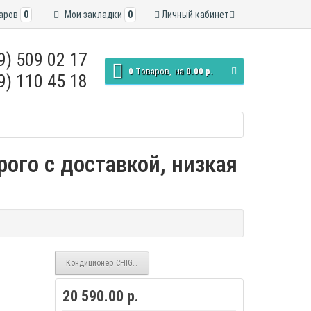
аров
0
Мои закладки
0
Личный кабинет
9) 509 02 17
0
Tоваров,
на
0.00 р.
9) 110 45 18
ого с доставкой, низкая
Кондиционер CHIGO CS-25H3A-B181 Moon
20 590.00 р.