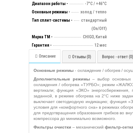
Диапазон работы -
-7°С / +46°С
Основные режимы -
холод / тепло
Тип сплит-системы -
стандартный
(On/Off)
Марка ТМ -
CHIGO, Китай
Гарантия -
12 мес
Описание
Отзывы (0)
Вопрос - ответ (0
Основные режимы
- охлаждение / обогрев / осу
Дополнительные режимы
– выбор основных
охлаждения / обогрева «ТУРБО»; режим «ЖАЛЮЗ
вертикали;
функция «ЭКО» энергосбережения, 
заданной, в режиме обогрева на 2°С ниже зад
выключает светодиодную индикацию; функция «З
условия для «комфортного сна» в режимах обогр
для предотвращения образования грибков во
вну
компрессора до минимально возможного.
Фильтры очистки
– механический
фильтр-сетк