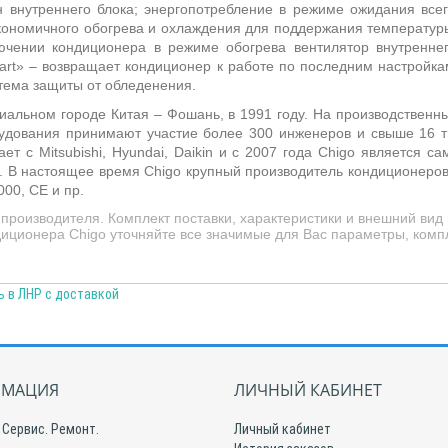
внутреннего блока; энергопотребление в режиме ожидания всег
ономичного обогрева и охлаждения для поддержания температур
ючении кондиционера в режиме обогрева вентилятор внутреннег
art
» – возвращает кондиционер к работе по последним настройка
тема защиты от обледенения.
иальном городе Китая – Фошань, в 1991 году. На производствен
рудования принимают участие более 300 инженеров и свыше 16 ты
т с Mitsubishi, Hyundai, Daikin и с 2007 года
Chigo
является са
. В настоящее время
Chigo
крупный производитель кондиционеров
000, CE и пр.
производителя. Комплект поставки, характеристики и внешний вид
иционера Chigo уточняйте все значимые для Вас параметры, компл
ь в ЛНР с доставкой
МАЦИЯ
ЛИЧНЫЙ КАБИНЕТ
 Сервис. Ремонт.
Личный кабинет