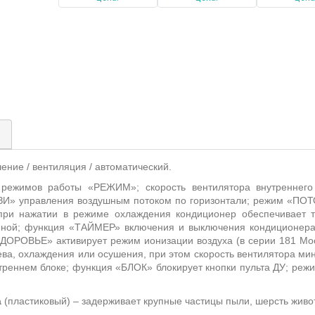
)
шение / вентиляция / автоматический.
 режимов работы «РЕЖИМ»;
скорость вентилятора внутренне
И» управления воздушным потоком по горизонтали; режим «ПО
при нажатии в режиме охлаждения кондиционер обеспечивает 
анной; функция «ТАЙМЕР» включения и выключения кондиционер
ДОРОВЬЕ» активирует режим ионизации воздуха (в серии 181
Mo
ева, охлаждения или осушения, при этом скорость вентилятора 
треннем блоке
;
функция «БЛОК» блокирует кнопки пульта ДУ; реж
а
(пластиковый) – задерживает крупные частицы пыли, шерсть живот