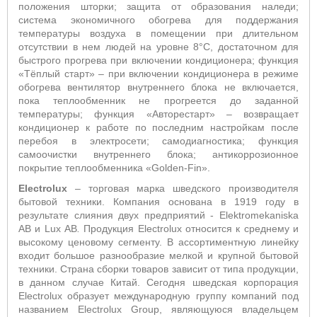
положения шторки; защита от образования наледи;
система
экономичного обогрева для поддержания
температуры воздуха в помещении при длительном
отсутствии в нем людей на уровне 8°С, достаточном для
быстрого прогрева при включении кондиционера; функция
«Тёплый старт»
– п
ри включении кондиционера в режиме
обогрева вентилятор внутреннего блока не включается,
пока теплообменник не прогреется до заданной
температуры; функция «Авторестарт» – возвращает
кондиционер к работе по последним настройкам после
перебоя в электросети;
самодиагностика; функция
самоочистки внутреннего блока; антикоррозионное
покрытие теплообменника «
Golden
-
Fin
».
Electrolux
– торговая марка шведского производителя
бытовой техники. Компания основана в 1919 году в
результате слияния двух предприятий - Elektromekaniska
AB и Lux АВ
.
Продукция Electrolux относится к среднему и
высокому ценовому сегменту. В ассортиментную линейку
входит большое разнообразие мелкой и крупной бытовой
техники. Страна сборки товаров зависит от типа продукции,
в данном случае Китай. Сегодня шведская корпорация
Electrolux образует международную группу компаний под
названием Electrolux Group, являющуюся владельцем