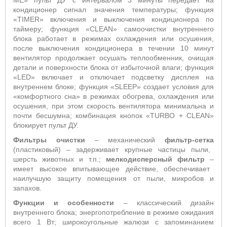
ME
» пульт ДУ с интервалом 3 минуты передает на
кондиционер сигнал значения температуры;
функция
«T
IMER
» включения и выключения кондиционера по
таймеру; функция «
CLEAN
» самоочистки внутреннего
блока работает в режимах охлаждения или осушения,
после выключения кондиционера в течении 10 минут
вентилятор продолжает осушать теплообменник, очищая
детали и поверхности блока от избыточной влаги; функция
«
LED
» включает и отключает подсветку дисплея на
внутреннем блоке; функция «
SLEEP
» создает условия для
«комфортного сна» в режимах обогрева, охлаждения или
осушения, при этом скорость вентилятора минимальна и
почти бесшумна; комбинация кнопок «
TURBO
+
CLEAN
»
блокирует пульт ДУ.
Фильтры очистки
– механический
фильтр-сетка
(пластиковый) – задерживает крупные частицы пыли,
шерсть животных и т.п.;
мелкодисперсный фильтр
–
имеет высокое впитывающее действие,
обеспечивает
наилучшую защиту помещения от пыли, микробов и
запахов
.
Функции и особенности
– классический дизайн
внутреннего блока; энергопотребление в режиме ожидания
всего 1 Вт; широкоугольные жалюзи с запоминанием