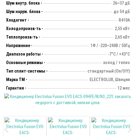
Шум внутр. блока -
26~37 дБ
Шум наруж. блока -
до 54 дБ
Хладагент -
R410A
Холодопроизв-ть -
2,55 кВт
Теплопроизв-ть -
2,65 кВт
Напряжение -
1Ф / -220~240В / 50Гц
Диапазон работы -
-7°С / +43°С
Основные режимы -
холод / тепло
Тип сплит-системы -
стандартный (On/Off)
Марка ТМ -
ELECTROLUX, Швеция
Гарантия -
12 мес