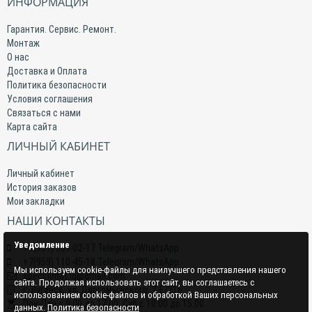
ИНФОРМАЦИЯ
Гарантия. Сервис. Ремонт.
Монтаж
О нас
Доставка и Оплата
Политика безопасности
Условия соглашения
Связаться с нами
Карта сайта
ЛИЧНЫЙ КАБИНЕТ
Личный кабинет
История заказов
Мои закладки
НАШИ КОНТАКТЫ
Уведомление
+7(959) 509-02-17 Telegram/WhatsApp
+7(959) 110-45-18 Telegram/WhatsApp
Мы используем cookie-файлы для наилучшего представления нашего
specclimat.lg@gmail.com
сайта. Продолжая использовать этот сайт, вы соглашаетесь с
г. Луганск, ул. Даргомыжского, 2-Е/216
использованием cookie-файлов и обработкой Ваших персональных
Пон-Птн с 9:00 до 17:00; Суб с 10:00 до 15:00
данных.
Политика безопасности