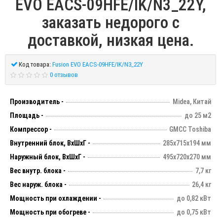
EVO EACS-09HFE/IK/N3_22Y,
заказать недорого с
доставкой, низкая цена.
Код товара:
Fusion EVO EACS-09HFE/IK/N3_22Y
0 отзывов
Производитель -
Midea, Китай
Площадь -
до 25 м2
Компрессор -
GMCC Toshiba
Внутренний блок, ВхШхГ -
285х715х194 мм
Наружный блок, ВхШхГ -
495х720х270 мм
Вес внутр. блока -
7,7 кг
Вес наруж. блока -
26,4 кг
Мощность при охлаждении -
до 0,82 кВт
Мощность при обогреве -
до 0,75 кВт