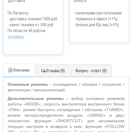
По Луганску
- наличными при получении
- доставка техники 1000 руб.
- терминал в офисе (+1%)
- занос техники от 500 руб
- безнал для Юр.лиц (+5%)
По области 45 руб/км
уточнить
Описание
Отзывы (0)
Вопрос - ответ (0)
Основные режимы
- охлаждение / обогрев / осушение /
вентиляция / автоматический.
Дополнительные режимы
– выбор основных режимов
работы «
MODE
»;
скорость вентилятора внутреннего блока
«
FAN
»; режим быстрого охлаждения / обогрева «
TURBO
»;
режим автораспределения воздуха «
SWING
» в двух
плоскостях; функция «
SHORTCUT
» для запоминания
текущих настроек и возврата к ним; функция «
FOLLOW