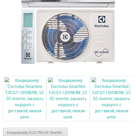
Кондиционер ELECTROLUX Smartline EACS/I-09HSM/N8_V2 DC-inverter