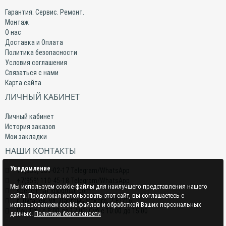
Гарантия. Сервис. Ремонт.
Монтаж
О нас
Доставка и Оплата
Политика безопасности
Условия соглашения
Связаться с нами
Карта сайта
ЛИЧНЫЙ КАБИНЕТ
Личный кабинет
История заказов
Мои закладки
НАШИ КОНТАКТЫ
Уведомление
+7(959) 509-02-17 Telegram/WhatsApp
+7(959) 110-45-18 Telegram/WhatsApp
Мы используем cookie-файлы для наилучшего представления нашего
specclimat.lg@gmail.com
сайта. Продолжая использовать этот сайт, вы соглашаетесь с
г. Луганск, ул. Даргомыжского, 2-Е/216
использованием cookie-файлов и обработкой Ваших персональных
Пон-Птн с 9:00 до 17:00; Суб с 10:00 до 15:00
данных.
Политика безопасности