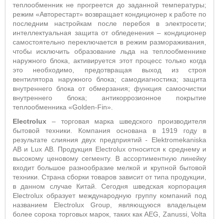
теплообменник не прогреется до заданной температуры;
режим «Авторестарт» возвращает кондиционер к работе по
последним настройкам после перебоя в электросети;
интеллектуальная защита от обледенения – кондиционер
самостоятельно переключается в режим размораживания,
чтобы исключить образование льда на теплообменнике
наружного блока, активируется этот процесс только когда
это необходимо, предотвращая выход из строя
вентилятора наружного блока;
самодиагностика; защита
внутреннего блока от обмерзания; функция самоочистки
внутреннего блока; антикоррозионное покрытие
теплообменника «
Golden
-
Fin
».
Electrolux
– торговая марка шведского производителя
бытовой техники. Компания основана в 1919 году в
результате слияния двух предприятий - Elektromekaniska
AB и Lux АВ
.
Продукция Electrolux относится к среднему и
высокому ценовому сегменту. В ассортиментную линейку
входит большое разнообразие мелкой и крупной бытовой
техники. Страна сборки товаров зависит от типа продукции,
в данном случае Китай. Сегодня шведская корпорация
Electrolux образует международную группу компаний под
названием Electrolux Group, являющуюся владельцем
более сорока торговых марок, таких как AEG, Zanussi, Volta