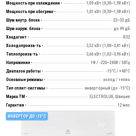
Мощность при охлаждении -
1,09 кВт (0,30~1,98 кВт)
Мощность при обогреве -
1,01 кВт (0,30~1,98 кВт)
Шум внутр. блока -
22~32 дБ
Шум наруж. блока -
до 49 дБ
Хладагент -
R32
Холодопроизв-ть -
3,52 кВт (1,00~3,81 кВт)
Теплопроизв-ть -
3,66 кВт (1,02~3,96 кВт)
Напряжение -
1Ф / -220~240В / 50Гц
Диапазон работы -
-15°С / +48°С
Основные режимы -
холод / тепло
Тип сплит-системы -
инверторный (до -15°С)
Марка ТМ -
ELECTROLUX, Швеция
Гарантия -
12 мес
ИНВЕРТОР ДО -15°С