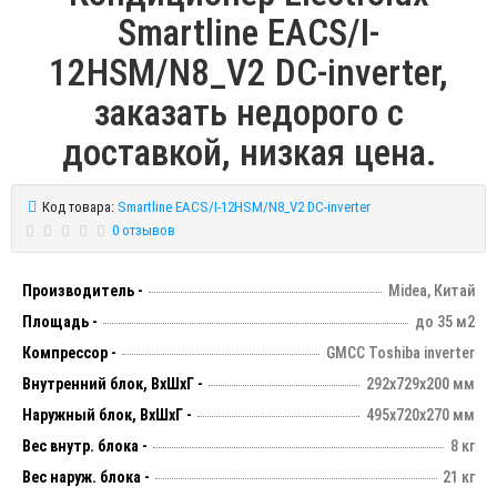
Smartline EACS/I-
12HSM/N8_V2 DC-inverter,
заказать недорого с
доставкой, низкая цена.
Код товара:
Smartline EACS/I-12HSM/N8_V2 DC-inverter
0 отзывов
Производитель -
Midea, Китай
Площадь -
до 35 м2
Компрессор -
GMCC Toshiba inverter
Внутренний блок, ВхШхГ -
292х729х200 мм
Наружный блок, ВхШхГ -
495х720х270 мм
Вес внутр. блока -
8 кг
Вес наруж. блока -
21 кг