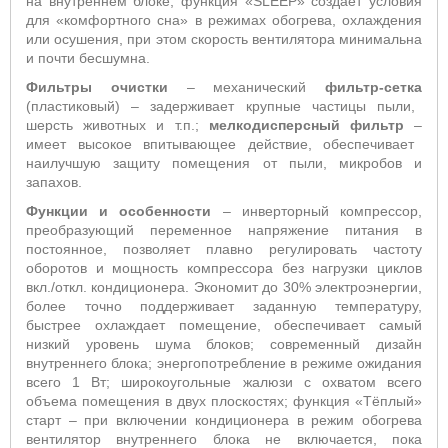
на внутреннем блоке; функция «
SLEEP
» создает условия
для «комфортного сна» в режимах обогрева, охлаждения
или осушения, при этом скорость вентилятора минимальна
и почти бесшумна.
Фильтры очистки
– механический
фильтр-сетка
(пластиковый) – задерживает крупные частицы пыли,
шерсть животных и т.п.;
мелкодисперсный фильтр
–
имеет высокое впитывающее действие,
обеспечивает
наилучшую защиту помещения от пыли, микробов и
запахов
.
Функции и особенности
–
инверторный компрессор,
преобразующий переменное напряжение питания в
постоянное, позволяет плавно регулировать частоту
оборотов и мощность компрессора без нагрузки циклов
вкл./откл. кондиционера. Экономит до 30% электроэнергии,
более точно поддерживает заданную температуру,
быстрее охлаждает помещение, обеспечивает самый
низкий уровень шума блоков;
современный дизайн
внутреннего блока; энергопотребление в режиме ожидания
всего 1 Вт; широкоугольные жалюзи с охватом всего
объема помещения в двух плоскостях
; функция «Тёплый»
старт
– п
ри включении кондиционера в режим обогрева
вентилятор внутреннего блока не включается, пока