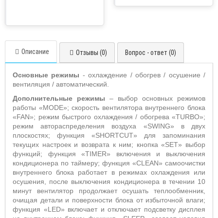
Описание
Отзывы (0)
Вопрос - ответ (0)
Основные режимы
- охлаждение / обогрев / осушение /
вентиляция / автоматический.
Дополнительные режимы
– выбор основных режимов
работы «
MODE
»;
скорость вентилятора внутреннего блока
«
FAN
»; режим быстрого охлаждения / обогрева «
TURBO
»;
режим автораспределения воздуха «
SWING
» в двух
плоскостях; функция «
SHORTCUT
» для запоминания
текущих настроек и возврата к ним; кнопка «
SET
» выбор
функций;
функция «T
IMER
» включения и выключения
кондиционера по таймеру; функция «
CLEAN
» самоочистки
внутреннего блока работает в режимах охлаждения или
осушения, после выключения кондиционера в течении 10
минут вентилятор продолжает осушать теплообменник,
очищая детали и поверхности блока от избыточной влаги;
функция «
LED
» включает и отключает подсветку дисплея