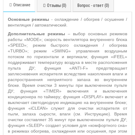
Описание
Отзывы (0)
Вопрос - ответ (0)
Основные режимы
- охлаждение / обогрев / осушение /
вентиляция / автоматический.
Дополнительные режимы
– выбор основных режимов
работы «
MODE
»;
скорость вентилятора внутреннего блока
«
SPEED
»; режим быстрого охлаждения / обогрева
«
TURBO
»; режим «
SWING
» управления воздушным
потоком по горизонтали и вертикали; функция «
iFEEL
»
поддерживает температуру воздуха в месте расположения
пульта ДУ; функция «
ANTI
-
F
» предотвращает
заплесневения испарителя вследствие накопления влаги и
распространения неприятного запаха во внутреннем
блоке. Время очистки 3 минуты при выключенном пульте
ДУ;
функция «
TIMER
» включения и выключения
кондиционера по таймеру; функция «
DISPLAY
» включает и
выключает светодиодную индикацию на внутреннем блоке;
функция «iCLEAN» служит для очистки испарителя от
пыли, запаха сырости, влаги (см. Инструкцию). Время
очистки составляет 35 минут при выключенном пульте ДУ;
функция «
SLEEP
» создает условия для «комфортного сна»
в режимах обогрева, охлаждения или осушения, при этом