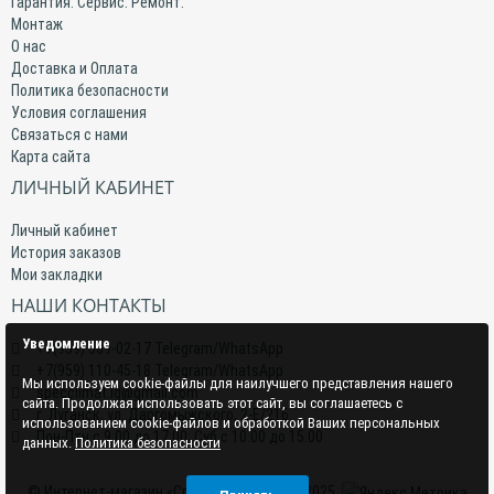
Гарантия. Сервис. Ремонт.
Монтаж
О нас
Доставка и Оплата
Политика безопасности
Условия соглашения
Связаться с нами
Карта сайта
ЛИЧНЫЙ КАБИНЕТ
Личный кабинет
История заказов
Мои закладки
НАШИ КОНТАКТЫ
Уведомление
+7(959) 509-02-17 Telegram/WhatsApp
+7(959) 110-45-18 Telegram/WhatsApp
Мы используем cookie-файлы для наилучшего представления нашего
specclimat.lg@gmail.com
сайта. Продолжая использовать этот сайт, вы соглашаетесь с
г. Луганск, ул. Даргомыжского, 2-Е/216
использованием cookie-файлов и обработкой Ваших персональных
Пон-Птн с 9:00 до 17:00; Суб с 10:00 до 15:00
данных.
Политика безопасности
© Интернет-магазин «СпецКлимат» 2015–2025.