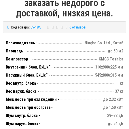
заказать недорого с
доставкой, низкая цена.
Код товара:
EV-18A
0 отзывов
Производитель -
Ningbo Co. Ltd., Китай
Площадь -
до 50 м2
Компрессор -
GMCC Toshiba
Внутренний блок, ВхШхГ -
310х900х225 мм
Наружный блок, ВхШхГ -
545х800х315 мм
Вес внутр. блока -
11 кг
Вес наруж. блока -
37 кг
Мощность при охлаждении -
до 2,32 кВт
Мощность при обогреве -
до 1,50 кВт
Шум внутр. блока -
29~38 дБ
Шум наруж. блока -
до 54 дБ