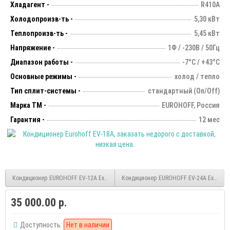
Хладагент -
R410A
Холодопроизв-ть -
5,30 кВт
Теплопроизв-ть -
5,45 кВт
Напряжение -
1Ф / -230В / 50Гц
Диапазон работы -
-7°С / +43°С
Основные режимы -
холод / тепло
Тип сплит-системы -
стандартный (On/Off)
Марка ТМ -
EUROHOFF, Россия
Гарантия -
12 мес
Кондиционер EUROHOFF EV-12A Extra
Кондиционер EUROHOFF EV-24A Extra
35 000.00 р.
Доступность:
Нет в наличии