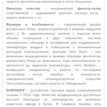
скорость вентилятора минимальна и почти бесшумна.
Фильтры очистки
– механический
фильтр-сетка
(пластиковый) – задерживает крупные частицы пыли,
шерсть животных и т.п.
Функции и особенности
– современный дизайн
внутреннего блока; энергопотребление в режиме ожидания
всего 1 Вт; широкоугольные жалюзи с охватом всего
объема помещения в двух плоскостях; система
экономичного обогрева и охлаждения для поддержания
температуры воздуха в помещении с минимальным
расходом электроэнергии; функция «
Hot
Start
»
– п
ри
включении кондиционера в режиме обогрева вентилятор
внутреннего блока не включается, пока теплообменник не
прогреется до заданной температуры; «
Auto
Restart
» –
возвращает кондиционер к работе по последним
настройкам после перебоя в электросети;
самодиагностика; антикоррозионное покрытие
теплообменника; система защиты от обледенения.
EUROHOFF
– российская
торговая марка климатической
техники
с 2013 года.
Качество кондиционеров достаточно
высокое благодаря их производству на всемирно
известном заводе в Китае. В товарной линейке есть