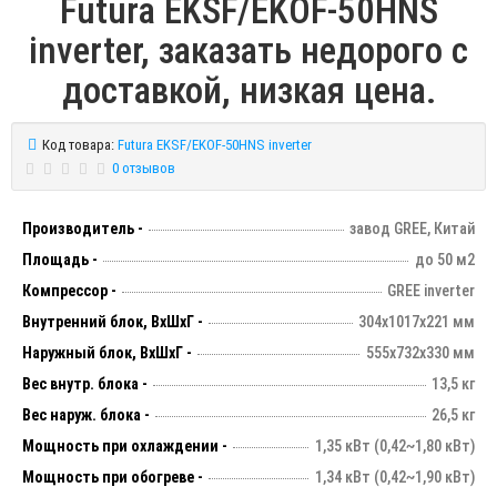
Futura EKSF/EKOF-50HNS
inverter, заказать недорого с
доставкой, низкая цена.
Код товара:
Futura EKSF/EKOF-50HNS inverter
0 отзывов
Производитель -
завод GREE, Китай
Площадь -
до 50 м2
Компрессор -
GREE inverter
Внутренний блок, ВхШхГ -
304х1017х221 мм
Наружный блок, ВхШхГ -
555x732х330 мм
Вес внутр. блока -
13,5 кг
Вес наруж. блока -
26,5 кг
Мощность при охлаждении -
1,35 кВт (0,42~1,80 кВт)
Мощность при обогреве -
1,34 кВт (0,42~1,90 кВт)