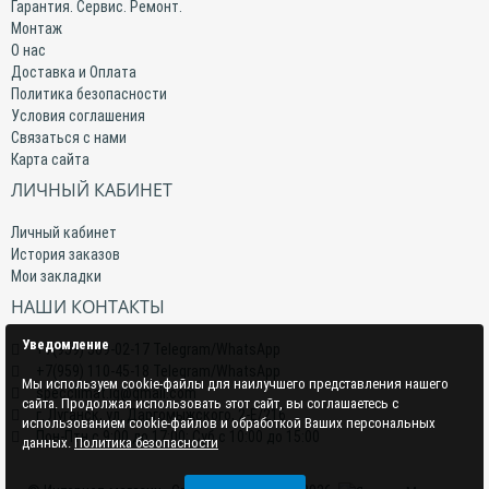
Гарантия. Сервис. Ремонт.
Монтаж
О нас
Доставка и Оплата
Политика безопасности
Условия соглашения
Связаться с нами
Карта сайта
ЛИЧНЫЙ КАБИНЕТ
Личный кабинет
История заказов
Мои закладки
НАШИ КОНТАКТЫ
Уведомление
+7(959) 509-02-17 Telegram/WhatsApp
+7(959) 110-45-18 Telegram/WhatsApp
Мы используем cookie-файлы для наилучшего представления нашего
specclimat.lg@gmail.com
сайта. Продолжая использовать этот сайт, вы соглашаетесь с
г. Луганск, ул. Даргомыжского, 2-Е/216
использованием cookie-файлов и обработкой Ваших персональных
Пон-Птн с 9:00 до 17:00; Суб с 10:00 до 15:00
данных.
Политика безопасности