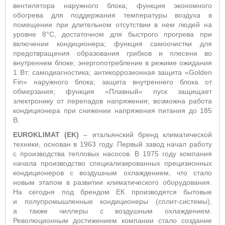
вентилятора наружного блока;
ф
ункция экономного
обогрева для поддержания температуры воздуха в
помещении при длительном отсутствии в нем людей на
уровне 8°С, достаточном для быстрого прогрева при
включении кондиционера;
функция самоочистки для
предотвращения образования грибков и плесени во
внутреннем блоке;
энергопотребление в режиме ожидания
1 Вт;
самодиагностика; антикоррозионная защита «Golden
Fin» наружного блока; защита внутреннего блока от
обмерзания; функция «Плавный» пуск защищает
электронику от перепадов напряжения; возможна работа
кондиционера при снижении напряжения питания до 185
В
.
EUROKLIMAT
(
EK
)
– итальянский бренд климатической
техники, основан в 1963 году. Первый завод начал работу
с производства тепловых насосов. В 1975 году компания
начала производство специализированных прецизионных
кондиционеров с воздушным охлаждением, что стало
новым этапом в развитии климатического оборудования.
На сегодня под брендом ЕК производятся бытовые
и
полупромышленные кондиционеры (сплит-системы),
а также чиллеры с воздушным охлаждением.
Р
еволюционн
ым
достижение
м
компании стало создание