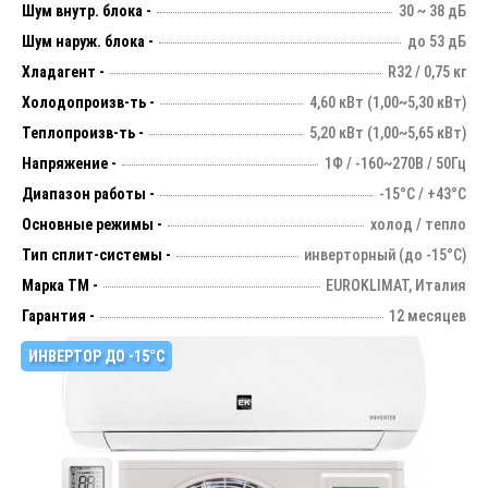
Шум внутр. блока -
30 ~ 38 дБ
Шум наруж. блока -
до 53 дБ
Хладагент -
R32 / 0,75 кг
Холодопроизв-ть -
4,60 кВт (1,00~5,30 кВт)
Теплопроизв-ть -
5,20 кВт (1,00~5,65 кВт)
Напряжение -
1Ф / -160~270В / 50Гц
Диапазон работы -
-15°С / +43°С
Основные режимы -
холод / тепло
Тип сплит-системы -
инверторный (до -15°С)
Марка ТМ -
EUROKLIMAT, Италия
Гарантия -
12 месяцев
ИНВЕРТОР ДО -15°С