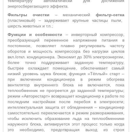
температуру автоматически для достижения
энергосберегающего эффекта
.
Фильтры очистки
– механический
фильтр-сетка
(пластиковый) – задерживает крупные частицы пыли,
шерсть животных и т.п.;
Функции и особенности
–
инверторный компрессор,
преобразующий переменное напряжение питания в
постоянное, позволяет плавно регулировать частоту
оборотов и мощность компрессора без нагрузки циклов
вкл./откл. кондиционера. Экономит до 30% электроэнергии,
более точно поддерживает заданную температуру,
быстрее охлаждает помещение, обеспечивает самый
низкий уровень шума блоков;
функция «Тёплый» старт
–
п
ри включении кондиционера в режим обогрева
вентилятор внутреннего блока не включается, пока
теплообменник не прогреется до заданной температуры;
режим «Авторестарт» возвращает кондиционер к работе по
последним настройкам после перебоя в электросети;
интеллектуальная защита от обледенения – кондиционер
самостоятельно переключается в режим размораживания,
чтобы исключить образование льда на теплообменнике
наружного блока, активируется этот процесс только когда
это необходимо, предотвращая выход из строя