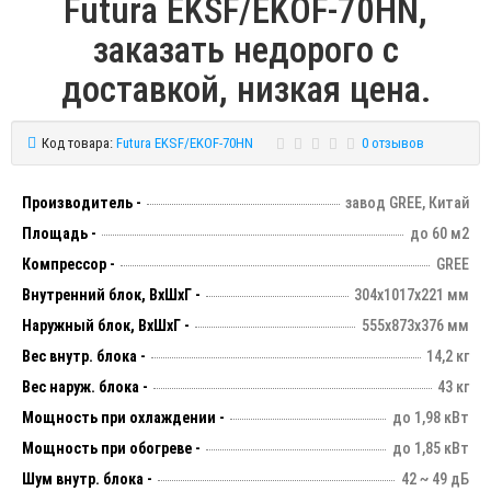
Futura EKSF/EKOF-70HN,
заказать недорого с
доставкой, низкая цена.
Код товара:
Futura EKSF/EKOF-70HN
0 отзывов
Производитель -
завод GREE, Китай
Площадь -
до 60 м2
Компрессор -
GREE
Внутренний блок, ВхШхГ -
304х1017х221 мм
Наружный блок, ВхШхГ -
555x873х376 мм
Вес внутр. блока -
14,2 кг
Вес наруж. блока -
43 кг
Мощность при охлаждении -
до 1,98 кВт
Мощность при обогреве -
до 1,85 кВт
Шум внутр. блока -
42 ~ 49 дБ