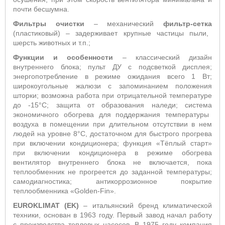
почти бесшумна
.
Фильтры очистки
– механический
фильтр-сетка
(пластиковый) – задерживает крупные частицы пыли,
шерсть животных и т.п.;
Функции и особенности
– классический дизайн
внутреннего блока; пульт ДУ с подсветкой дисплея;
энергопотребление в режиме ожидания всего 1 Вт;
широкоугольные жалюзи с запоминанием положения
шторки; возможна работа при отрицательной температуре
до -15°С; защита от образования наледи; система
экономичного обогрева для поддержания температуры
воздуха в помещении при длительном отсутствии в нем
людей на уровне 8°С, достаточном для быстрого прогрева
при включении кондиционера; функция «Тёплый старт»
п
ри включении кондиционера в режиме обогрева
вентилятор внутреннего блока не включается, пока
теплообменник не прогреется до заданной температуры;
самодиагностика; антикоррозионное покрытие
теплообменника «
Golden
-
Fin
»
.
EUROKLIMAT
(
EK
)
– итальянский бренд климатической
техники, основан в 1963 году. Первый завод начал работу
с производства тепловых насосов. В 1975 году компания