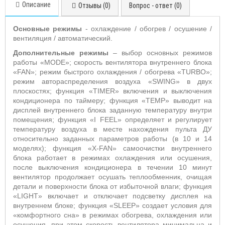
Описание
Отзывы (0)
Вопрос - ответ (0)
Основные режимы
- охлаждение / обогрев / осушение /
вентиляция / автоматический.
Дополнительные режимы
– выбор основных режимов
работы «
MODE
»;
скорость вентилятора внутреннего блока
«
FAN
»; режим быстрого охлаждения / обогрева «
TURBO
»;
режим автораспределения воздуха «
SWING
» в двух
плоскостях;
функция «T
IMER
» включения и выключения
кондиционера по таймеру; функция «
TEMP
» выводит на
дисплей внутреннего блока заданную температуру внутри
помещения; функция «
I
FEEL
» определяет и регулирует
температуру воздуха в месте нахождения пульта ДУ
относительно заданных параметров работы (в 10 и 14
моделях); функция «
X
-
FAN
» самоочистки внутреннего
блока работает в режимах охлаждения или осушения,
после выключения кондиционера в течении 10 минут
вентилятор продолжает осушать теплообменник, очищая
детали и поверхности блока от избыточной влаги; функция
«
LIGHT
» включает и отключает подсветку дисплея на
внутреннем блоке; функция «
SLEEP
» создает условия для
«комфортного сна» в режимах обогрева, охлаждения или
осушения, при этом скорость вентилятора минимальна и