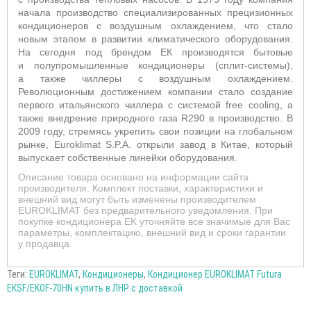
начала производство специализированных прецизионных
кондиционеров с воздушным охлаждением, что стало
новым этапом в развитии климатического оборудования.
На сегодня под брендом ЕК производятся бытовые
и
полупромышленные кондиционеры (сплит-системы),
а также чиллеры с воздушным охлаждением.
Р
еволюционн
ым
достижение
м
компании стало создание
первого итальянского чиллера с системой free cooling, а
также внедрение природного газа R290 в производство.
В
2009 году, стремясь укрепить свои позиции на глобальном
рынке, Euroklimat S.P.A. открыли завод в Китае, который
выпускает собственные линейки оборудования
.
Описание товара основано на информации сайта
производителя. Комплект поставки, характеристики и
внешний вид могут быть изменены производителем
EUROKLIMAT без предварительного уведомления. При
покупке кондиционера EK уточняйте все значимые для Вас
параметры, комплектацию, внешний вид и сроки гарантии
у продавца.
Теги:
EUROKLIMAT
,
Кондиционеры
,
Кондиционер EUROKLIMAT Futura
EKSF/EKOF-70HN купить в ЛНР с доставкой