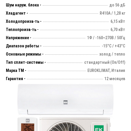
Шум наруж. блока -
до 56 дБ
Хладагент -
R410A / 1,28 кг
Холодопроизв-ть -
6,15 кВт
Теплопроизв-ть -
6,70 кВт
Напряжение -
1Ф / -160~270В / 50Гц
Диапазон работы -
-15°С / +43°С
Основные режимы -
холод / тепло
Тип сплит-системы -
стандартный (On/Off)
Марка ТМ -
EUROKLIMAT, Италия
Гарантия -
12 месяцев