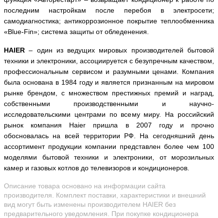
последним настройкам после перебоя в электросети;
самодиагностика; антикоррозионное покрытие теплообменника
«
Blue
-
Fin
»; система защиты от обледенения.
HAIER
– один из ведущих мировых производителей бытовой
техники и электроники, ассоциируется с безупречным качеством,
профессиональным сервисом и разумными ценами.
Компания
была основана в 1984 году и является признанным на мировом
рынке брендом, с множеством престижных премий и наград,
собственными производственными и научно-
исследовательскими центрами по всему миру. На российский
рынок компания Haier пришла в 2007 году и прочно
обосновалась на всей территории РФ. На сегодняшний день
ассортимент продукции компании представлен более чем 100
моделями бытовой техники и электроники, от морозильных
камер и газовых котлов до телевизоров и кондиционеров.
Описание товара основано на информации сайта
производителя. Комплект поставки, характеристики и внешний
вид могут быть изменены производителем HAIER без
предварительного уведомления. При покупке кондиционера