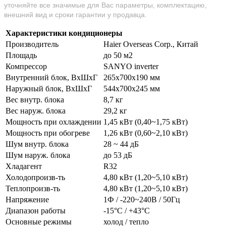
уточняйте все значимые для Вас параметры, комплектацию,
внешний вид и сроки гарантии у продавца.
Характеристики кондиционеры
Производитель
Haier Overseas Corp., Китай
Площадь
до 50 м2
Компрессор
SANYO inverter
Внутренний блок, ВхШхГ
265х700х190 мм
Наружный блок, ВхШхГ
544х700х245 мм
Вес внутр. блока
8,7 кг
Вес наруж. блока
29,2 кг
Мощность при охлаждении
1,45 кВт (0,40~1,75 кВт)
Мощность при обогреве
1,26 кВт (0,60~2,10 кВт)
Шум внутр. блока
28 ~ 44 дБ
Шум наруж. блока
до 53 дБ
Хладагент
R32
Холодопроизв-ть
4,80 кВт (1,20~5,10 кВт)
Теплопроизв-ть
4,80 кВт (1,20~5,10 кВт)
Напряжение
1Ф / -220~240В / 50Гц
Диапазон работы
-15°С / +43°С
Основные режимы
холод / тепло