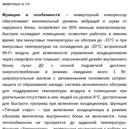
животных и т.п.
Функции и особенности
– инверторный компрессор
обеспечивает минимальный уровень вибраций и шума от
наружного блока, потребляет на 30% меньше электроэнергии,
быстрее охлаждает помещение, позволяет работать в зимнее
время при минусовых температурах на обогрев до -15°С и при
минусовых температурах на охлаждение до -20°С;
встроенный
Wi
-
Fi
модуль для возможности управления кондиционером
через смартфон или планшет; классический дизайн внутреннего
блока; пульт ДУ с ночной подсветкой дисплея;
энергопотребление в режиме ожидания всего 1 Вт;
широкоугольные жалюзи с запоминанием положения шторки;
защита от образования наледи; система
экономичного обогрева
для поддержания температуры воздуха в помещении при
длительном отсутствии в нем людей на уровне 8°С, достаточном
для быстрого прогрева при включении кондиционера; функция
«Тёплый старт»
– п
ри включении кондиционера в режиме
обогрева вентилятор внутреннего блока не включается, пока
теплообменник не прогреется до заданной температуры;
функция «Авторестарт» – возвращает кондиционер к работе по