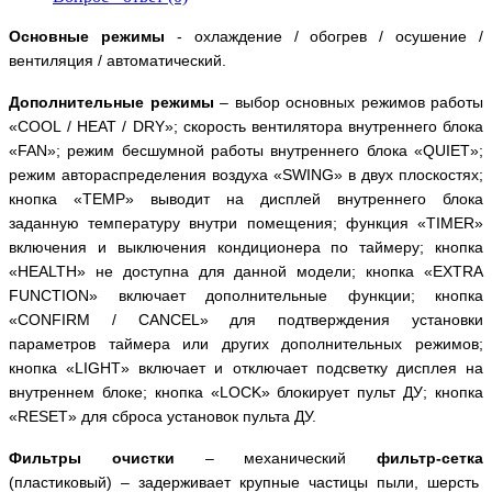
Основные режимы
- охлаждение / обогрев / осушение /
вентиляция / автоматический.
Дополнительные режимы
– выбор основных режимов работы
«
COOL
/
HEAT
/
DRY
»;
скорость вентилятора внутреннего блока
«
FAN
»; режим бесшумной работы внутреннего блока «
QUIET
»;
режим автораспределения воздуха «
SWING
» в двух плоскостях;
кнопка
«
TEMP
» выводит на дисплей внутреннего блока
заданную температуру внутри помещения; функция «
TIMER
»
включения и выключения кондиционера по таймеру; кнопка
«
HEALTH
» не доступна для данной модели; кнопка «
EXTRA
FUNCTION
» включает дополнительные функции; кнопка
«
CONFIRM
/
CANCEL
» для подтверждения установки
параметров таймера или других дополнительных режимов;
кнопка «
LIGHT
» включает и отключает подсветку дисплея на
внутреннем блоке; кнопка «
LOCK
» блокирует пульт ДУ; кнопка
«
RESET
» для сброса установок пульта ДУ.
Фильт
ры очистки
– механический
фильтр-сетка
(пластиковый) – задерживает крупные частицы пыли, шерсть