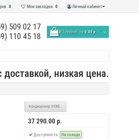
ров
0
Мои закладки
0
Личный кабинет
9) 509 02 17
0
Tоваров,
на
0.00 р.
9) 110 45 18
 доставкой, низкая цена.
Кондиционер VICKERS VCH-12HE Rook
37 290.00 р.
Доступность:
На складе