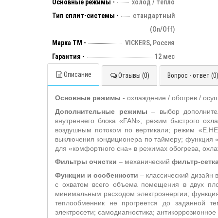
Основные режимы -
холод / тепло
Тип сплит-системы -
стандартный
(On/Off)
Марка ТМ -
VICKERS, Россия
Гарантия -
12 мес
Описание
Отзывы (0)
Вопрос - ответ (0
Основные режимы
- охлаждение / обогрев / осу
Дополнительные режимы
– выбор дополнит
внутреннего блока «
FAN
»; режим быстрого охла
воздушным потоком по вертикали; режим «
E
.
HE
выключения кондиционера по таймеру; функция 
для «комфортного сна» в режимах обогрева, охл
Фильтры очистки
– механический
фильтр-сетк
Функции и особенности
– классический дизайн 
с охватом всего объема помещения в двух пло
минимальным расходом электроэнергии; функци
теплообменник не прогреется до заданной те
электросети;
самодиагностика; антикоррозионное