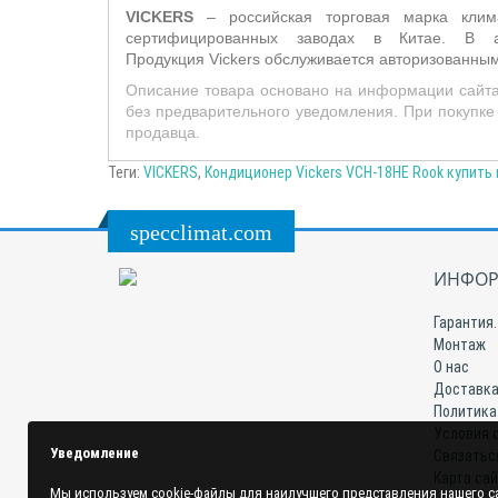
VICKERS
– российская торговая марка клима
сертифицированных заводах в Китае. В а
Продукция
Vickers
обслуживается авторизованным
Описание товара основано на информации сайта
без предварительного уведомления. При покупке
продавца
.
Теги:
VICKERS
,
Кондиционер Vickers VCH-18HE Rook купить 
specclimat.com
ИНФОР
Гарантия.
Монтаж
О нас
Доставка
Политика
Условия 
Уведомление
Связатьс
Карта са
Мы используем cookie-файлы для наилучшего представления нашего са