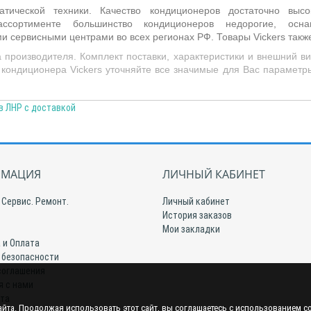
тической техники. Качество кондиционеров достаточно высо
ссортименте большинство кондиционеров недорогие, ос
и сервисными центрами во всех регионах РФ. Товары
Vickers
такж
 производителя. Комплект поставки, характеристики и внешний в
 кондиционера Vickers уточняйте все значимые для Вас параметры
в ЛНР с доставкой
МАЦИЯ
ЛИЧНЫЙ КАБИНЕТ
 Сервис. Ремонт.
Личный кабинет
История заказов
Мои закладки
 и Оплата
 безопасности
соглашения
я с нами
йта
йта. Продолжая использовать этот сайт, вы соглашаетесь с использованием c