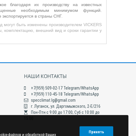
кое благодаря их производству на известных
нащенные необходимым минимумом функций.
е экспортируется в страны СНГ
.
ид могут быть изменены производителем VICKERS
, комплектацию, внешний вид и сроки гарантии у
НАШИ КОНТАКТЫ
+7(959) 509-02-17 Telegram/WhatsApp
+7(959) 110-45-18 Telegram/WhatsApp
specclimat.lg@gmail.com
г. Луганск, ул. Даргомыжского, 2-Е/216
Пон-Птн с 9:00 до 17:00; Суб с 10:00 до
15:00
Принять
ookie-файлов и обработкой Ваших