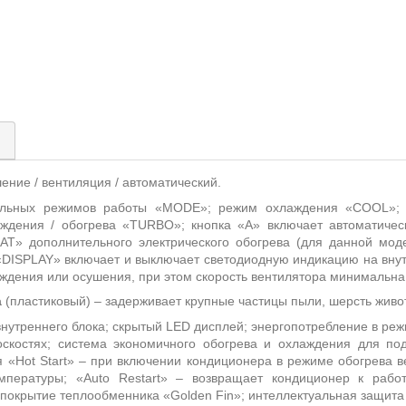
)
шение / вентиляция / автоматический.
ельных режимов работы «
MODE
»; режим охлаждения «
COOL
»;
ждения / обогрева «
TURBO
»; кнопка «
A
» включает автоматиче
AT
» дополнительного электрического обогрева (для данной моде
«
DISPLAY
» включает и выключает светодиодную индикацию на вну
аждения или осушения, при этом скорость вентилятора минимальна
а
(пластиковый) – задерживает крупные частицы пыли, шерсть живот
внутреннего блока; скрытый
LED
дисплей; энергопотребление в реж
скостях; система
экономичного обогрева и охлаждения для по
я «
Hot
Start
»
– п
ри включении кондиционера в режиме обогрева ве
мпературы; «
Auto
Restart
» – возвращает кондиционер к рабо
 покрытие теплообменника «
Golden
Fin
»; интеллектуальная защита