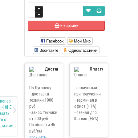
В корзину
Facebook
Мой Мир
Вконтакте
Одноклассники
Доставка
Оплата
По Луганску
- наличными
- доставка
при получении
техники 1000
- терминал в
руб.
офисе (+1%)
- занос техники
- безнал для
от 500 руб
Юр.лиц (+5%)
По области 45
руб/км
уточнить