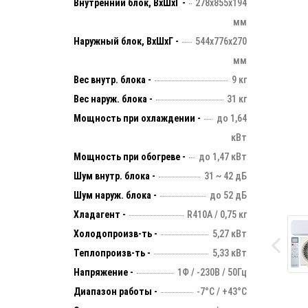
Внутренний блок, ВхШхГ -
278х855х194
мм
Наружный блок, ВхШхГ -
544х776х270
мм
Вес внутр. блока -
9 кг
Вес наруж. блока -
31 кг
Мощность при охлаждении -
до 1,64
кВт
Мощность при обогреве -
до 1,47 кВт
Шум внутр. блока -
31 ~ 42 дБ
Шум наруж. блока -
до 52 дБ
Хладагент -
R410A / 0,75 кг
Холодопроизв-ть -
5,27 кВт
Теплопроизв-ть -
5,33 кВт
Напряжение -
1Ф / -230В / 50Гц
Диапазон работы -
-7°С / +43°С