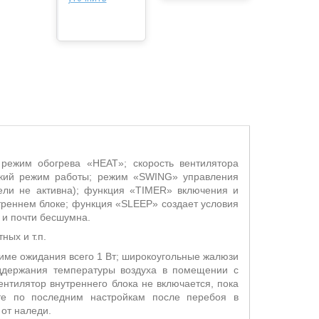
 режим обогрева «
HEAT
»;
скорость вентилятора
ский режим работы; режим «
SWING
» управления
ли не активна);
функция «
TIMER
» включения и
треннем блоке; функция «
SLEEP
» создает условия
 и почти бесшумна
.
ных и т.п
.
име ожидания всего 1 Вт; широкоугольные жалюзи
ддержания температуры воздуха в помещении с
нтилятор внутреннего блока не включается, пока
те по последним настройкам после перебоя в
 от наледи
.