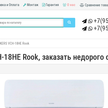
вка и Оплата
Монтаж
Гарантия
О нас
Сравнение това
+7(95
+7(95
KERS VCH-18HE Rook
-18HE Rook, заказать недорого с