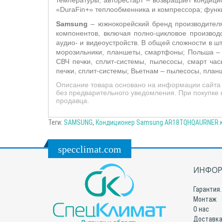
температуры; авторестарт – возвращает кондици
«DuraFin+» теплообменника и компрессора; функ
Samsung
– южнокорейский бренд производителя
компонентов, включая полно-цикловое производ
аудио- и видеоустройств. В общей сложности в ш
морозильники, планшеты, смартфоны; Польша – 
СВЧ печки, сплит-системы, пылесосы, смарт ча
печки, сплит-системы; Вьетнам – пылесосы, пла
Описание товара основано на информации сайта 
без предварительного уведомления. При покупке 
продавца.
Теги:
SAMSUNG
,
Кондиционер Samsung AR18TQHQAURNER ку
specclimat.com
ИНФОР
Гарантия.
Монтаж
О нас
Доставка