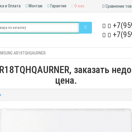
ка и Оплата
Монтаж
Гарантия
О нас
Сравнение тов
+7(95
+7(95
AMSUNG AR18TQHQAURNER
18TQHQAURNER, заказать недор
цена.
в