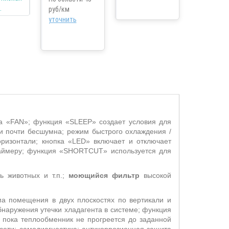
руб/км
уточнить
а «FAN»; функция «SLEEP» создает условия для
и почти бесшумна; режим быстрого охлаждения /
ризонтали; кнопка «LED» включает и отключает
таймеру; функция «SHORTCUT» используется для
ь животных и т.п.;
моющийся фильтр
высокой
ма помещения в двух плоскостях по вертикали и
бнаружения утечки хладагента в системе; функция
 пока теплообменник не прогреется до заданной