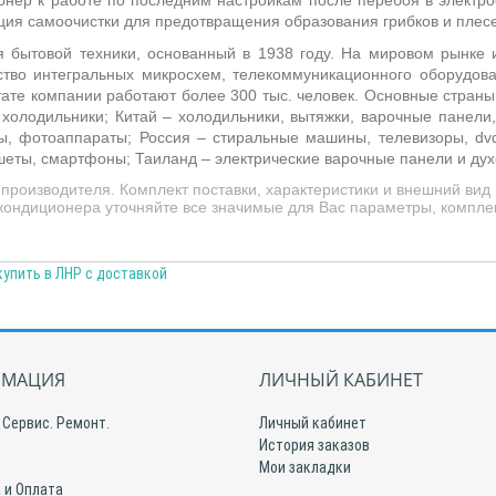
онер к работе по последним настройкам после перебоя в электро
ция самоочистки для предотвращения образования грибков и плесе
 бытовой техники, основанный в 1938 году. На мировом рынке и
ство интегральных микросхем, телекоммуникационного оборудован
тате компании работают более 300 тыс. человек. Основные стран
холодильники; Китай – холодильники, вытяжки, варочные панел
сы, фотоаппараты; Россия – стиральные машины, телевизоры, d
ншеты, смартфоны; Таиланд – электрические варочные панели и ду
производителя. Комплект поставки, характеристики и внешний в
кондиционера уточняйте все значимые для Вас параметры, комплек
пить в ЛНР с доставкой
МАЦИЯ
ЛИЧНЫЙ КАБИНЕТ
 Сервис. Ремонт.
Личный кабинет
История заказов
Мои закладки
 и Оплата