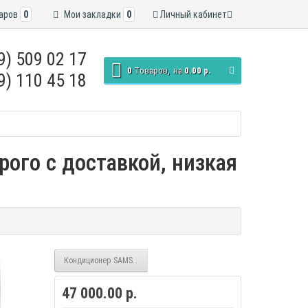
аров
0
Мои закладки
0
Личный кабинет
9) 509 02 17
0
Tоваров,
на
0.00 р.
9) 110 45 18
ого с доставкой, низкая
Кондиционер SAMSUNG AR12TQHQAURNER
47 000.00 р.