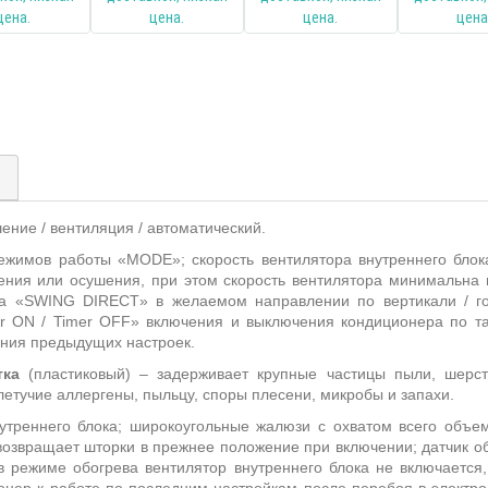
)
шение / вентиляция / автоматический.
жимов работы «MODE»; скорость вентилятора внутреннего блок
ения или осушения, при этом скорость вентилятора минимальна 
а «SWING DIRECT» в желаемом направлении по вертикали / го
mer ON / Timer OFF» включения и выключения кондиционера по 
ения предыдущих настроек.
тка
(пластиковый) – задерживает крупные частицы пыли, шерст
летучие аллергены, пыльцу, споры плесени, микробы и запахи.
утреннего блока; широкоугольные жалюзи с охватом всего объе
возвращает шторки в прежнее положение при включении; датчик о
в режиме обогрева вентилятор внутреннего блока не включается,