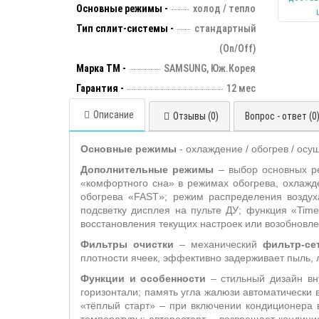
Основные режимы -
холод / тепло
Тип сплит-системы -
стандартный
(On/Off)
Марка ТМ -
SAMSUNG, Юж.Корея
Гарантия -
12 мес
Описание
Отзывы (0)
Вопрос - ответ (0
Основные режимы
- охлаждение / обогрев / осу
Дополнительные режимы
– выбор основных ре
«комфортного сна» в режимах обогрева, охлажд
обогрева «FAST»; режим распределения воздух
подсветку дисплея на пульте ДУ; функция «Ti
восстановления текущих настроек или возобновл
Фильтры очистки
– механический
фильтр-се
плотности ячеек, эффективно задерживает пыль, 
Функции и особенности
– стильный дизайн вн
горизонтали; память угла жалюзи автоматически 
«тёплый старт» – при включении кондиционера 