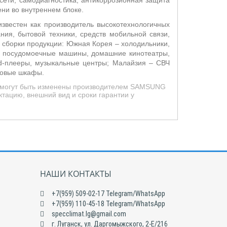
сети; самодиагностика; антикоррозионная защита
ни во внутреннем блоке.
звестен как производитель высокотехнологичных
ия, бытовой техники, средств мобильной связи,
ы сборки продукции: Южная Корея – холодильники,
и, посудомоечные машины, домашние кинотеатры,
vd-плееры, музыкальные центры; Малайзия – СВЧ
ховые шкафы.
ид могут быть изменены производителем SAMSUNG
тацию, внешний вид и сроки гарантии у
НАШИ КОНТАКТЫ
+7(959) 509-02-17 Telegram/WhatsApp
+7(959) 110-45-18 Telegram/WhatsApp
specclimat.lg@gmail.com
г. Луганск, ул. Даргомыжского, 2-Е/216