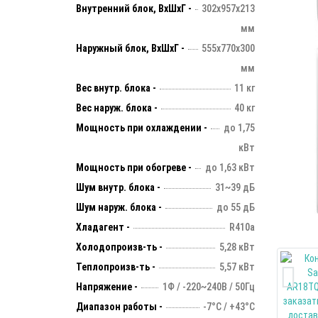
Внутренний блок, ВхШхГ -
302х957х213
мм
Наружный блок, ВхШхГ -
555х770х300
мм
Вес внутр. блока -
11 кг
Вес наруж. блока -
40 кг
Мощность при охлаждении -
до 1,75
кВт
Мощность при обогреве -
до 1,63 кВт
Шум внутр. блока -
31~39 дБ
Шум наруж. блока -
до 55 дБ
Хладагент -
R410a
Холодопроизв-ть -
5,28 кВт
Теплопроизв-ть -
5,57 кВт
Напряжение -
1Ф / -220~240В / 50Гц
Диапазон работы -
-7°С / +43°С