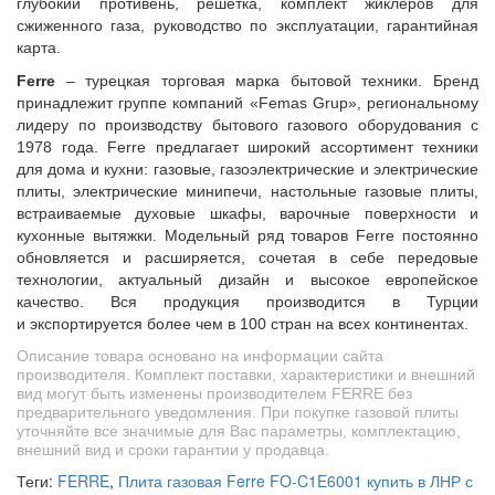
глубокий противень, решетка, комплект жиклеров для
сжиженного газа,
руководство по эксплуатации, гарантийная
карта
.
F
erre
– турецкая торговая марка бытовой техники. Бренд
принадлежит группе компаний «Femas Grup», региональному
лидеру по производству бытового газового оборудования с
1978 года. Ferre предлагает широкий ассортимент техники
для дома и кухни: газовые, газоэлектрические и электрические
плиты, электрические минипечи, настольные газовые плиты,
встраиваемые духовые шкафы, варочные поверхности и
кухонные вытяжки. Модельный ряд товаров Ferre постоянно
обновляется и расширяется, сочетая в себе передовые
технологии, актуальный дизайн и высокое европейское
качество. Вся продукция производится в Турции
и экспортируется более чем в 100 стран на всех континентах.
Описание товара основано на информации сайта
производителя. Комплект поставки, характеристики и внешний
вид могут быть изменены производителем FERRE без
предварительного уведомления. При покупке газовой плиты
уточняйте все значимые для Вас параметры, комплектацию,
внешний вид и сроки гарантии у продавца.
Теги:
FERRE
,
Плита газовая Ferre FO-C1E6001 купить в ЛНР с