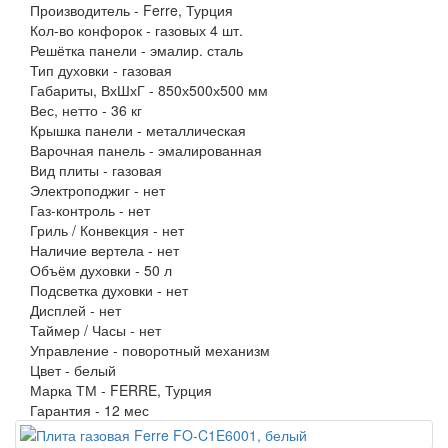
Производитель -
Ferre, Турция
Кол-во конфорок -
газовых 4 шт.
Решётка панели -
эмалир. сталь
Тип духовки -
газовая
Габариты, ВхШхГ -
850х500х500 мм
Вес, нетто -
36 кг
Крышка панели -
металлическая
Варочная панель -
эмалированная
Вид плиты -
газовая
Электроподжиг -
нет
Газ-контроль -
нет
Гриль / Конвекция -
нет
Наличие вертела -
нет
Объём духовки -
50 л
Подсветка духовки -
нет
Дисплей -
нет
Таймер / Часы -
нет
Управление -
поворотный механизм
Цвет -
белый
Марка ТМ -
FERRE, Турция
Гарантия -
12 мес