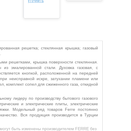
уточнить
ированная решетка; стеклянная крышка; газовый
.
ными решетками, крышка поверхности стеклянная
.
из эмалированной стали. Духовка газовая, с
ствляется кнопкой, расположенной на передней
 при неисправной искре, затухании пламени или
ел, комплект сопел для сжиженного газа, откидной
ному лидеру по производству бытового газового
трические и электрические плиты, электрические
яжки. Модельный ряд товаров Ferre постоянно
качество. Вся продукция производится в Турции
д могут быть изменены производителем FERRE без