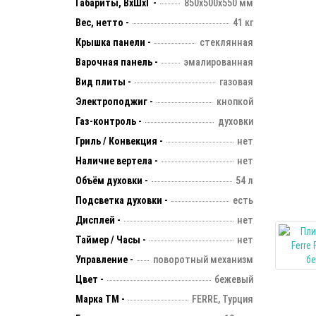
Габариты, ВхШхГ -
850х500х550 мм
Вес, нетто -
41 кг
Крышка панели -
стеклянная
Варочная панель -
эмалированная
Вид плиты -
газовая
Электроподжиг -
кнопкой
Газ-контроль -
духовки
Гриль / Конвекция -
нет
Наличие вертела -
нет
Объём духовки -
54 л
Подсветка духовки -
есть
Дисплей -
нет
Таймер / Часы -
нет
Управление -
поворотный механизм
Цвет -
бежевый
Марка ТМ -
FERRE, Турция