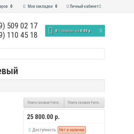
аров
0
Мои закладки
0
Личный кабинет
9) 509 02 17
0
Tоваров,
на
0.00 р.
9) 110 45 18
жевый
Плита газовая Ferre FO-CE6004, белый
Плита газовая Ferre FO-C1E6001, белый
25 800.00 р.
Доступность:
Нет в наличии