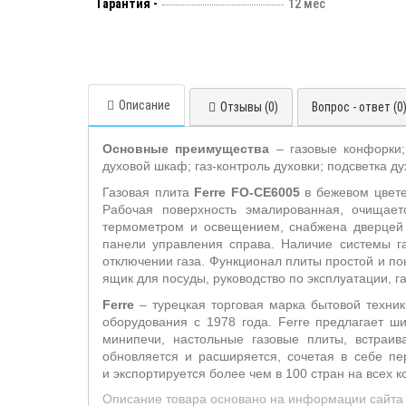
Гарантия -
12 мес
Описание
Отзывы (0)
Вопрос - ответ (0
Основные преимущества
– газовые конфорки;
духовой шкаф; газ-контроль духовки; подсветка ду
Газовая плита
Ferre FO-CE6005
в бежевом
цвет
Рабочая поверхность эмалированная, очищае
термометром и освещением, снабжена дверцей 
панели управления справа. Наличие системы га
отключении газа. Функционал плиты простой и пон
ящик для посуды,
руководство по эксплуатации, г
F
erre
– турецкая торговая марка бытовой техник
оборудования с 1978 года. Ferre предлагает ши
минипечи, настольные газовые плиты, встраи
обновляется и расширяется, сочетая в себе пе
и экспортируется более чем в 100 стран на всех к
Описание товара основано на информации сайта 