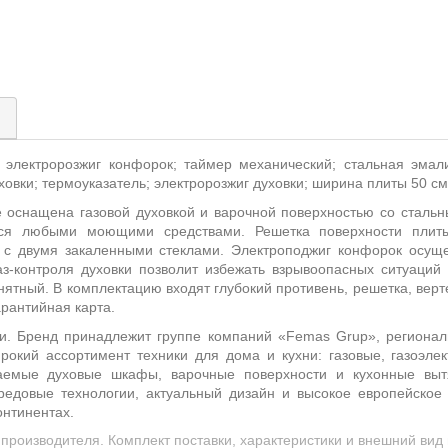
)
 электророзжиг конфорок; таймер механический; стальная эмал
ховки; термоуказатель; электророзжиг духовки; ширина плиты 50 см
е
оснащена газовой духовкой и варочной поверхностью со сталь
тся любыми моющими средствами. Решетка поверхности плиты 
с двумя закаленными стеклами. Электроподжиг конфорок осуще
з-контроля духовки позволит избежать взрывоопасных ситуаций
ятный. В комплектацию входят глубокий противень, решетка, верт
арантийная карта.
и. Бренд принадлежит группе компаний «Femas Grup», региональ
рокий ассортимент техники для дома и кухни: газовые, газоэлек
ваемые духовые шкафы, варочные поверхности и кухонные выт
редовые технологии, актуальный дизайн и высокое европейское 
онтинентах.
производителя. Комплект поставки, характеристики и внешний ви