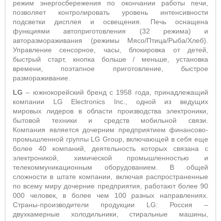
режим энергосбережения по окончании работы печи,
позволяет контролировать уровень интенсивности
подсветки дисплея и освещения. Печь оснащена
функциями автоприготовления (32 режима) и
авторазмораживания (режимы Мясо/Птица/Рыба/Хлеб).
Управление сенсорное, часы, блокировка от детей,
быстрый старт, кнопка больше / меньше, установка
времени, поэтапное приготовление, быстрое
размораживание.
LG
– южнокорейский бренд с 1958 года, принадлежащий
компании LG Electronics Inc., одной из ведущих
мировых лидеров в области производства электроники,
бытовой техники и средств мобильной связи.
Компания является дочерним предприятием финансово-
промышленной группы LG Group, включающей в себя еще
более 40 компаний, деятельность которых связана с
электроникой, химической промышленностью и
телекоммуникационным оборудованием. В общей
сложности в штате компании, включая распространенные
по всему миру дочерние предприятия, работают более 90
000 человек, в более чем 100 разных направлениях.
Страны-производители продукции LG: Россия –
двухкамерные холодильники, стиральные машины,