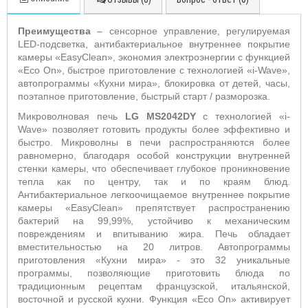
Преимущества
– сенсорное управление, регулируемая
LED-п
одсветка, антибактериальное внутреннее покрытие
камеры «EasyClean», экономия электроэнергии с функцией
«Eco On», быстрое приготовление с технологией «i-Wave»,
автопрограммы «Кухни мира», блокировка от детей,
часы,
поэтапное приготовление, быстрый старт / разморозка.
Микроволновая печь
LG MS2042DY
с технологией «i-
Wave» позволяет готовить продукты более эффективно и
быстро. Микроволны в печи распространяются более
равномерно, благодаря особой конструкции внутренней
стенки камеры, что обеспечивает глубокое проникновение
тепла как по центру, так и по краям блюд.
Антибактериальное легкоочищаемое внутреннее покрытие
камеры «EasyClean» препятствует распространению
бактерий на 99,99%, устойчиво к механическим
повреждениям и впитыванию жира. Печь обладает
вместительностью на 20 литров. Автопрограммы
приготовления «Кухни мира» - это 32 уникальные
программы, позволяющие приготовить блюда по
традиционным р
ецептам французской, итальянской,
восточной и русской кухни. Функция «Eco On» активирует