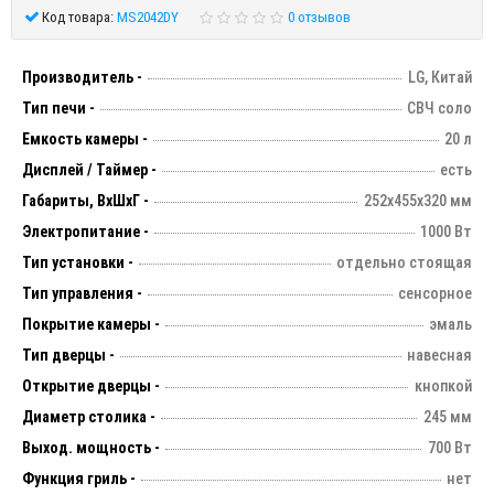
Код товара:
MS2042DY
0 отзывов
Производитель -
LG, Китай
Тип печи -
СВЧ соло
Емкость камеры -
20 л
Дисплей / Таймер -
есть
Габариты, ВхШхГ -
252х455х320 мм
Электропитание -
1000 Вт
Тип установки -
отдельно стоящая
Тип управления -
сенсорное
Покрытие камеры -
эмаль
Тип дверцы -
навесная
Открытие дверцы -
кнопкой
Диаметр столика -
245 мм
Выход. мощность -
700 Вт
Функция гриль -
нет