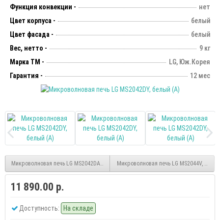
Функция конвекции -
нет
Цвет корпуса -
белый
Цвет фасада -
белый
Вес, нетто -
9 кг
Марка ТМ -
LG, Юж.Корея
Гарантия -
12 мес
Микроволновая печь LG MS2042DARB
Микроволновая печь LG MS2044V, сереб
11 890.00 р.
Доступность:
На складе