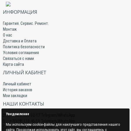
ИНФОРМАЦИЯ
Гарантия. Сервис. Ремонт.
Монтаж
О нас
Доставка и Оплата
Политика безопасности
Условия соглашения
Связаться с нами
Карта сайта
ЛИЧНЫЙ КАБИНЕТ
Личный кабинет
История заказов
Мои закладки
НАШИ КОНТАКТЫ
Уведомление
+7(959) 509-02-17 Telegram/WhatsApp
+7(959) 110-45-18 Telegram/WhatsApp
Мы используем cookie-файлы для наилучшего представления нашего
specclimat.lg@gmail.com
сайта. Продолжая использовать этот сайт, вы соглашаетесь с