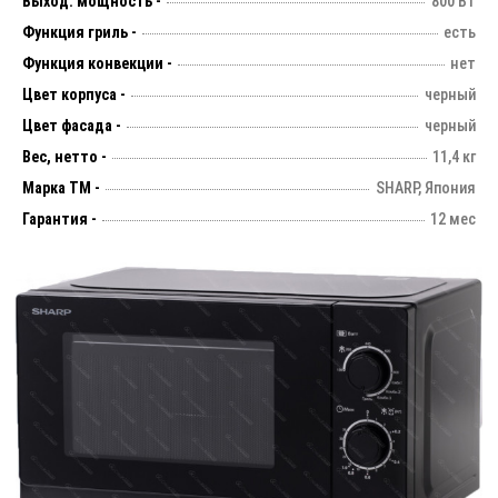
Выход. мощность -
800 Вт
Функция гриль -
есть
Функция конвекции -
нет
Цвет корпуса -
черный
Цвет фасада -
черный
Вес, нетто -
11,4 кг
Марка ТМ -
SHARP, Япония
Гарантия -
12 мес