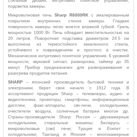
стильный дизайн, интуитивно понятное управление,
подсветка камеры.
Микроволновая печь
Sharp R6000RK
с эмалированным
покрытием внутренних стенок камеры. Гладкая
поверхность камеры легко моется влажной губкой.
Гриль
мощностью 1000 Вт.
Печь обладает вместительностью на
20 литров.
Поворотная подставка диаметром 24.5 см
выполнена из термостойкого закаленного стекла,
устойчивого к повреждениям и простого в очистке.
Механическое интуитивно понятное управление, 6 уровней
мощности, звуковой сигнал, разморозка, таймер до 35
минут. Прибор предназначен для размораживания и
разогрева продуктов питания.
SHARP
– японский производитель бытовой техники и
электроники, берет свое начало с 1912 года. В
ассортимент продукции Sharp – телевизоры, аудио- и
видеотехника, проекторы, смартфоны, информационные
дисплеи, факс-аппараты, свч-печи, холодильники,
очистители воздуха, солнечные батареи многое др.
Страны-производители Sharp: Россия – двухкамерные
холодильники, стиральные машины; Беларусь –
микроволновые (свч) печи; Турция и Египет –
холодильники; Таиланд и Япония – многокамерные